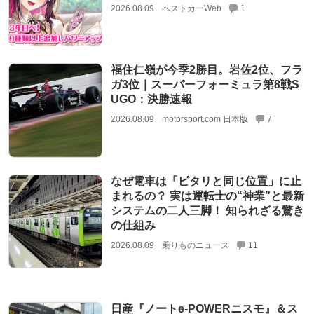
2026.08.09
ベストカーWeb
1
福住仁嶺が今季2勝目。岩佐2位、フラ
ガ3位｜スーパーフォーミュラ第8戦S
UGO：決勝速報
2026.08.09
motorsport.com 日本版
7
なぜ電車は「ピタリと同じ位置」に止
まれるの？ 実は運転士の“神業”と最新
システムの二人三脚！ 知られざる驚き
の仕組み
2026.08.09
乗りものニュース
11
日産『ノートe-POWERニスモ』＆ス