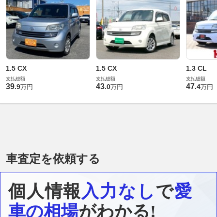
1.5 CX
1.5 CX
1.3 CL
支払総額
支払総額
支払総額
39
43
47
.
9
.
0
.
4
万円
万円
万円
車査定を依頼する
個人情報
入力なし
で
愛
車の相場
がわかる!