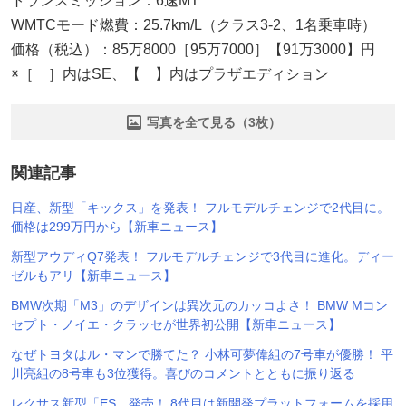
トランスミッション：6速MT
WMTCモード燃費：25.7km/L（クラス3-2、1名乗車時）
価格（税込）：85万8000［95万7000］【91万3000】円
※［ ］内はSE、【 】内はプラザエディション
写真を全て見る（3枚）
関連記事
日産、新型「キックス」を発表！ フルモデルチェンジで2代目に。
価格は299万円から【新車ニュース】
新型アウディQ7発表！ フルモデルチェンジで3代目に進化。ディー
ゼルもアリ【新車ニュース】
BMW次期「M3」のデザインは異次元のカッコよさ！ BMW Mコン
セプト・ノイエ・クラッセが世界初公開【新車ニュース】
なぜトヨタはル・マンで勝てた？ 小林可夢偉組の7号車が優勝！ 平
川亮組の8号車も3位獲得。喜びのコメントとともに振り返る
レクサス新型「ES」発売！ 8代目は新開発プラットフォームを採用