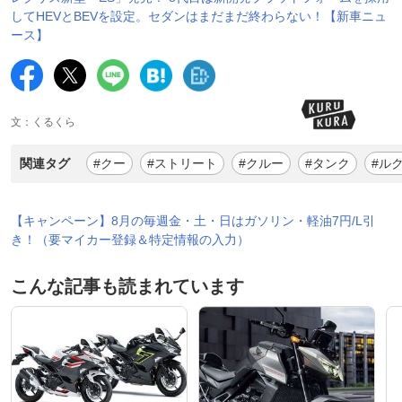
してHEVとBEVを設定。セダンはまだまだ終わらない！【新車ニュ
ース】
文：くるくら
関連タグ
#クー
#ストリート
#クルー
#タンク
#ル
【キャンペーン】8月の毎週金・土・日はガソリン・軽油7円/L引
き！（要マイカー登録＆特定情報の入力）
こんな記事も読まれています