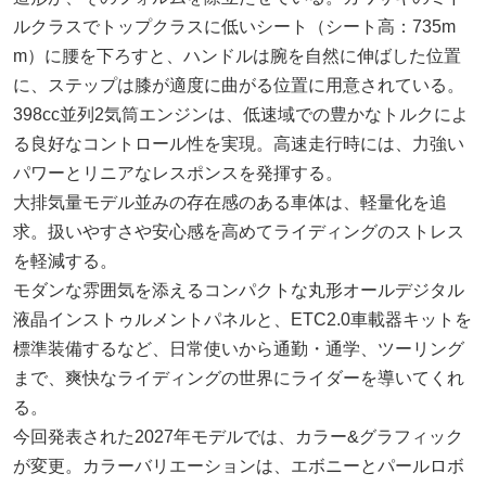
ルクラスでトップクラスに低いシート（シート高：735m
m）に腰を下ろすと、ハンドルは腕を自然に伸ばした位置
に、ステップは膝が適度に曲がる位置に用意されている。
398cc並列2気筒エンジンは、低速域での豊かなトルクによ
る良好なコントロール性を実現。高速走行時には、力強い
パワーとリニアなレスポンスを発揮する。
大排気量モデル並みの存在感のある車体は、軽量化を追
求。扱いやすさや安心感を高めてライディングのストレス
を軽減する。
モダンな雰囲気を添えるコンパクトな丸形オールデジタル
液晶インストゥルメントパネルと、ETC2.0車載器キットを
標準装備するなど、日常使いから通勤・通学、ツーリング
まで、爽快なライディングの世界にライダーを導いてくれ
る。
今回発表された2027年モデルでは、カラー&グラフィック
が変更。カラーバリエーションは、エボニーとパールロボ