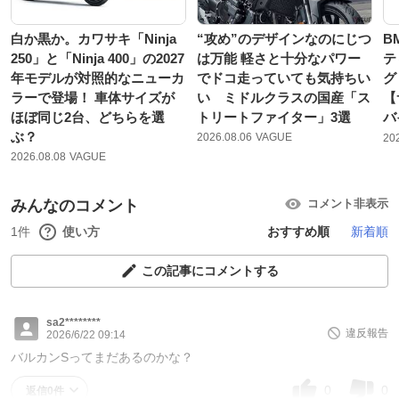
白か黒か。カワサキ「Ninja
“攻め”のデザインなのにじつ
B
250」と「Ninja 400」の2027
は万能 軽さと十分なパワー
テ
年モデルが対照的なニューカ
でドコ走っていても気持ちい
グ
ラーで登場！ 車体サイズが
い ミドルクラスの国産「ス
【
ほぼ同じ2台、どちらを選
トリートファイター」3選
バ
ぶ？
2026.08.06
VAGUE
20
2026.08.08
VAGUE
みんなのコメント
コメント非表示
1件
使い方
おすすめ順
新着順
この記事にコメントする
sa2********
違反報告
2026/6/22 09:14
バルカンSってまだあるのかな？
0
0
返信0件