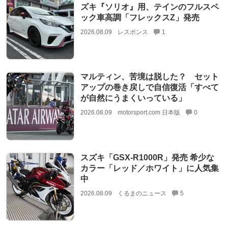
ズキ『ソリオ』用、テインのフルスペ
ック車高調「フレックスZ」発売
2026.08.09
レスポンス
1
マルティン、苦境は脱した？ セット
アップの巻き戻しで自信復活「すべて
が自然にうまくいっている」
2026.08.09
motorsport.com 日本版
0
スズキ「GSX-R1000R」発売 希少な
カラー「レッド／ホワイト」に人気集
中
2026.08.09
くるまのニュース
5