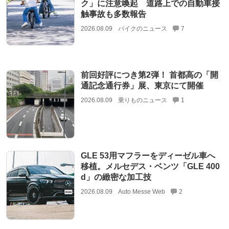
ク」に注意喚起 道路上での自動車接
触事故も多数報告
2026.08.09
バイクのニュース
7
前回好評につき第2弾！ 首都高の「開
通記念通行券」展、東京にて開催
2026.08.09
乗りものニュース
1
GLE 53用マフラーをディーゼル車へ
移植。メルセデス・ベンツ「GLE 400
d」の緻密な加工技
2026.08.09
Auto Messe Web
2