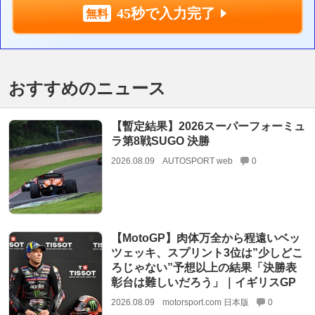
45秒で入力完了
おすすめのニュース
【暫定結果】2026スーパーフォーミュ
ラ第8戦SUGO 決勝
2026.08.09
AUTOSPORT web
0
【MotoGP】肉体万全から程遠いベッ
ツェッキ、スプリント3位は”少しどこ
ろじゃない”予想以上の結果「決勝表
彰台は難しいだろう」｜イギリスGP
2026.08.09
motorsport.com 日本版
0