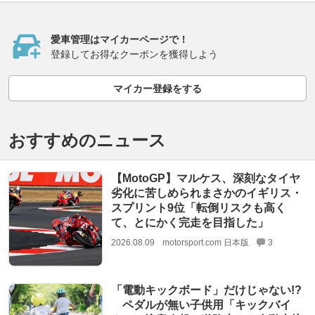
愛車管理はマイカーページで！
登録してお得なクーポンを獲得しよう
マイカー登録をする
おすすめのニュース
【MotoGP】マルケス、深刻なタイヤ
劣化に苦しめられまさかのイギリス・
スプリント9位「転倒リスクも高く
て、とにかく完走を目指した」
2026.08.09
motorsport.com 日本版
3
「電動キックボード」だけじゃない!?
ペダルが無い子供用「キックバイ