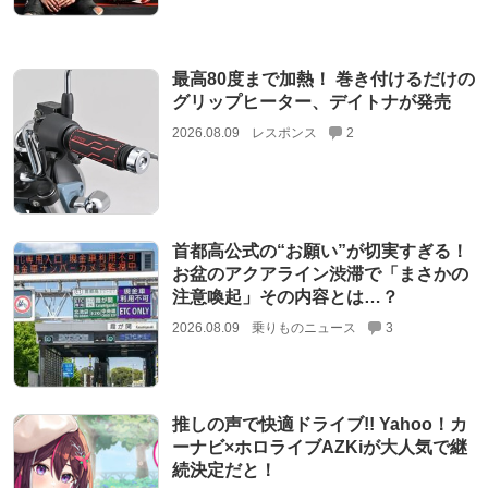
最高80度まで加熱！ 巻き付けるだけの
グリップヒーター、デイトナが発売
2026.08.09
レスポンス
2
首都高公式の“お願い”が切実すぎる！
お盆のアクアライン渋滞で「まさかの
注意喚起」その内容とは…？
2026.08.09
乗りものニュース
3
推しの声で快適ドライブ!! Yahoo！カ
ーナビ×ホロライブAZKiが大人気で継
続決定だと！