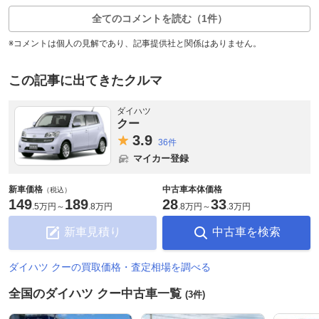
全てのコメントを読む（1件）
※コメントは個人の見解であり、記事提供社と関係はありません。
この記事に出てきたクルマ
ダイハツ
クー
3.
9
36件
マイカー登録
新車価格
中古車本体価格
（税込）
149
189
28
33
.
5万円
～
.
8万円
.
8万円
～
.
3万円
新車見積り
中古車を検索
ダイハツ クーの買取価格・査定相場を調べる
全国のダイハツ クー中古車一覧
(3件)