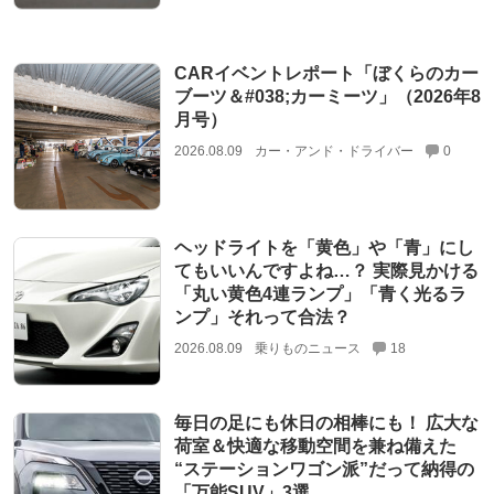
CARイベントレポート「ぼくらのカー
ブーツ＆#038;カーミーツ」（2026年8
月号）
2026.08.09
カー・アンド・ドライバー
0
ヘッドライトを「黄色」や「青」にし
てもいいんですよね…？ 実際見かける
「丸い黄色4連ランプ」「青く光るラ
ンプ」それって合法？
2026.08.09
乗りものニュース
18
毎日の足にも休日の相棒にも！ 広大な
荷室＆快適な移動空間を兼ね備えた
“ステーションワゴン派”だって納得の
「万能SUV」3選