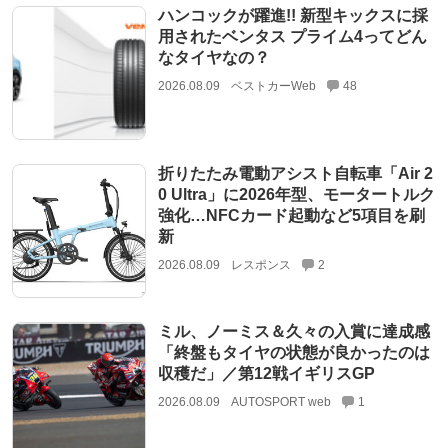
ハンコックが躍進!! 新型キックスに採
用されたベンタス プライム4ってどん
なタイヤなの？
2026.08.09
ベストカーWeb
48
折りたたみ電動アシスト自転車「Air 2
0 Ultra」に2026年型、モータートルク
強化…NFCカード起動など5項目を刷
新
2026.08.09
レスポンス
2
ミル、ノーミス＆久々の入賞に達成感
「終盤もタイヤの状態が良かったのは
収穫だ」／第12戦イギリスGP
2026.08.09
AUTOSPORT web
1