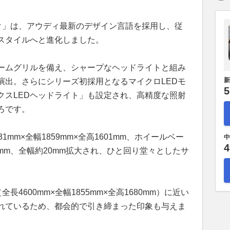
ック」は、アウディ最新のデザイン言語を採用し、従
スタイルへと進化しました。
ームグリルを備え、シャープなヘッドライトと組み
新
演出。さらにシリーズ初採用となるマイクロLEDモ
5
クスLEDヘッドライト」も設定され、高精度な照射
ろです。
mm×全幅1859mm×全高1601mm、ホイールベー
中
4
0mm、全幅約20mm拡大され、ひと回り堂々としたサ
全長4600mm×全幅1855mm×全高1680mm）に近い
れているため、都会的で引き締まった印象も与えま