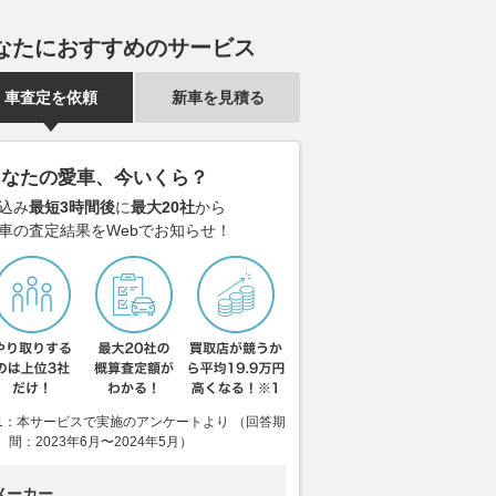
なたにおすすめのサービス
車査定を依頼
新車を見積る
あなたの愛車、今いくら？
込み
最短3時間後
に
最大20社
から
車の査定結果をWebでお知らせ！
1：本サービスで実施のアンケートより （回答期
間：2023年6月〜2024年5月）
メーカー