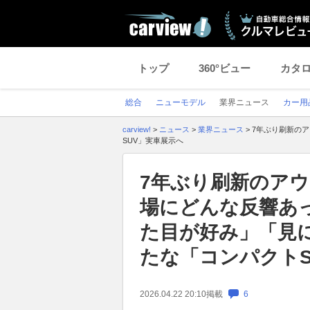
トップ
360°ビュー
カタ
総合
ニューモデル
業界ニュース
カー用
carview!
>
ニュース
>
業界ニュース
>
7年ぶり刷新のア
SUV」実車展示へ
7年ぶり刷新のアウ
場にどんな反響あっ
た目が好み」「見
たな「コンパクトS
2026.04.22 20:10
掲載
6