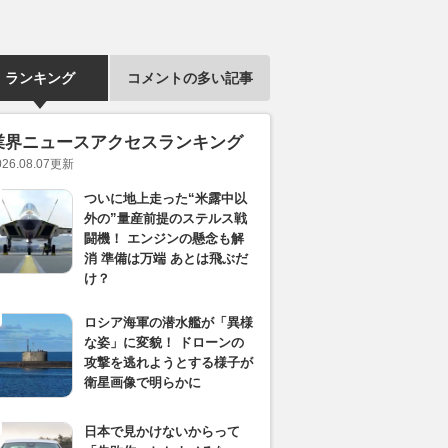
ランキング
コメントの多い記事
業界ニュースアクセスランキング
026.08.07
更新
ついに地上走った“米露中以
外の”量産前提のステルス戦
闘機！ エンジンの懸念も解
消 準備は万端 あとは飛ぶだ
け？
ロシア海軍の潜水艦が「異様
な姿」に変貌！ ドローンの
攻撃を逃れようとする様子が
衛星画像で明らかに
日本で見かけないからって