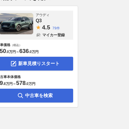
アウディ
Q3
4.
5
79件
マイカー登録
車価格
（税込）
50
636
.
0万円
～
.
0万円
新車見積りスタート
古車本体価格
9
578
.
8万円
～
.
0万円
中古車を検索