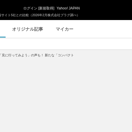
ログイン
[
新規取得
]
Yahoo! JAPAN
サイト5社との比較（2026年2月株式会社プラグ調べ）
オリジナル記事
マイカー
」「見に行ってみよう」の声も！ 新たな「コンパクト