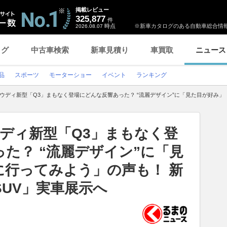
掲載レビュー
325,877
件
時点
※新車カタログのある自動車総合情報
2026.08.07
ログ
中古車検索
新車見積り
車買取
ニュース
品
スポーツ
モーターショー
イベント
ランキング
ウディ新型「Q3」まもなく登場にどんな反響あった？ “流麗デザイン”に「見た目が好み
ディ新型「Q3」まもなく登
た？ “流麗デザイン”に「見
に行ってみよう」の声も！ 新
UV」実車展示へ