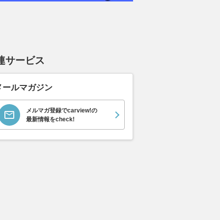
連サービス
メールマガジン
メルマガ登録でcarview!の
最新情報をcheck!