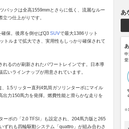
ツバックは全高1559mmとさらに低く、流麗なルー
あ
際立つ仕上がりです。
を確保。後席を倒せばQ3
SUV
で最大1386リット
リットルまで拡大でき、実用性もしっかり確保されて
申
愛
されるのが刷新されたパワートレインです。日本導
幅広いラインナップが用意されています。
I」は、1.5リッター直列4気筒ガソリンターボにマイル
高出力150馬力を発揮。燃費性能と滑らかな走りを
※
ボの「2.0 TFSI」も設定され、204馬力版と265
いずれも四輪駆動システム「quattro」が組み合わさ