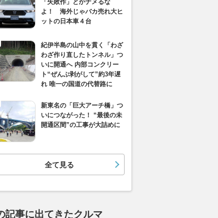
「失敗作」とかナメるな
よ！ 海外じゃバカ売れ大ヒ
ットの日本車４台
紀伊半島の山中を貫く「わざ
わざ作り直したトンネル」つ
いに開通へ 内部コンクリー
ト“ぜんぶ剥がして”約3年遅
れ 唯一の国道の代替路に
新東名の「巨大アーチ橋」つ
いにつながった！ “最後の未
開通区間”の工事が大詰めに
全て見る
の記事に出てきたクルマ