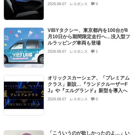
2026.08.07
レスポンス
0
VIBYタクシー、東京都内を100台が8
月10日から期間限定走行へ…没入型フ
ルラッピング車両も登場
2026.08.07
レスポンス
1
オリックスカーシェア、「プレミアム
クラス」新設…『ランドクルーザーF
J』や『エルグランド』新型を導入へ
2026.08.07
レスポンス
0
「こういうのが欲しかったのよ…」い