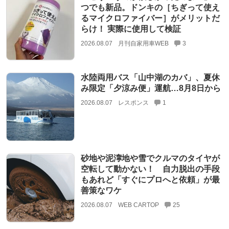
つでも新品。ドンキの［ちぎって使え
るマイクロファイバー］がメリットだ
らけ！ 実際に使用して検証
2026.08.07
月刊自家用車WEB
3
水陸両用バス「山中湖のカバ」、夏休
み限定「夕涼み便」運航…8月8日から
2026.08.07
レスポンス
1
砂地や泥濘地や雪でクルマのタイヤが
空転して動かない！ 自力脱出の手段
もあれど「すぐにプロへと依頼」が最
善策なワケ
2026.08.07
WEB CARTOP
25