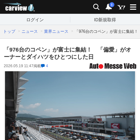
carview!
検索
通知
i
ログイン
ID新規取得
トップ
ニュース
業界ニュース
「976台のコペン」が富士に集結
「976台のコペン」が富士に集結！ 「偏愛」がオ
ーナーとダイハツをひとつにした日
2026.05.19 11:47
掲載
4