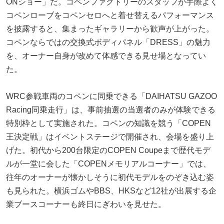
ONショー」だ。コペンファクトリーのスタッフが手際よく
コペンローブをコペンセロへと着せ替えるパフォーマンス
を披露すると、集まったギャラリーから歓声が上がった。
コペンならではの交換式ボディパネル「DRESS」の魅力
を、オーナー自身が改めて体感できる見せ場となってい
た。
WRC参戦車両のコペンに同乗できる「DAIHATSU GAZOO
Racing同乗走行」は、事前抽選の当選者のみが体験できる
特別枠として実施された。コペンの知識を競う「COPEN
王決定戦」はイベントステージで開催され、会場を盛り上
げた。初代から200台限定のCOPEN Coupeまで歴代モデ
ルが一堂に会した「COPENメモリアルコーナー」では、
往年のオーナーが懐かしそうに初代モデルをのぞき込む姿
も見られた。横浜ゴムやBBS、HKSなど12社が出展する企
業ブースコーナーも終日にぎわいを見せた。