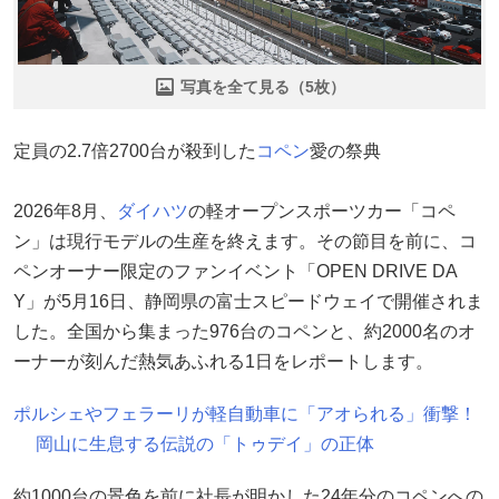
写真を全て見る（5枚）
定員の2.7倍2700台が殺到した
コペン
愛の祭典
2026年8月、
ダイハツ
の軽オープンスポーツカー「コペ
ン」は現行モデルの生産を終えます。その節目を前に、コ
ペンオーナー限定のファンイベント「OPEN DRIVE DA
Y」が5月16日、静岡県の富士スピードウェイで開催されま
した。全国から集まった976台のコペンと、約2000名のオ
ーナーが刻んだ熱気あふれる1日をレポートします。
ポルシェやフェラーリが軽自動車に「アオられる」衝撃！
岡山に生息する伝説の「トゥデイ」の正体
約1000台の景色を前に社長が明かした24年分のコペンへの