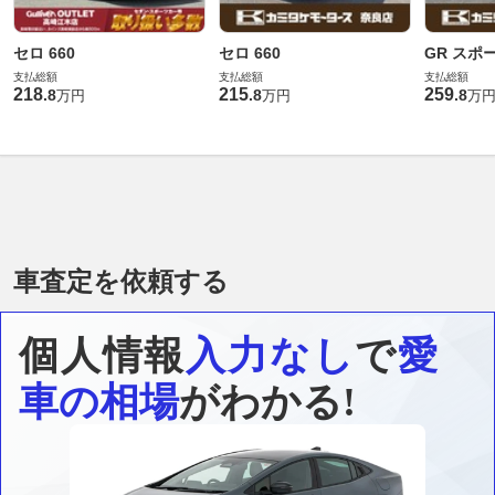
セロ 660
セロ 660
GR スポー
支払総額
支払総額
支払総額
218
215
259
.
8
.
8
.
8
万円
万円
万
車査定を依頼する
個人情報
入力なし
で
愛
車の相場
がわかる!