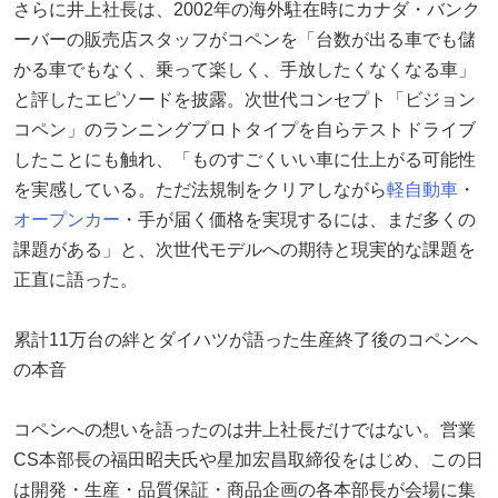
さらに井上社長は、2002年の海外駐在時にカナダ・バンク
ーバーの販売店スタッフがコペンを「台数が出る車でも儲
かる車でもなく、乗って楽しく、手放したくなくなる車」
と評したエピソードを披露。次世代コンセプト「ビジョン
コペン」のランニングプロトタイプを自らテストドライブ
したことにも触れ、「ものすごくいい車に仕上がる可能性
を実感している。ただ法規制をクリアしながら
軽自動車
・
オープンカー
・手が届く価格を実現するには、まだ多くの
課題がある」と、次世代モデルへの期待と現実的な課題を
正直に語った。
累計11万台の絆とダイハツが語った生産終了後のコペンへ
の本音
コペンへの想いを語ったのは井上社長だけではない。営業
CS本部長の福田昭夫氏や星加宏昌取締役をはじめ、この日
は開発・生産・品質保証・商品企画の各本部長が会場に集