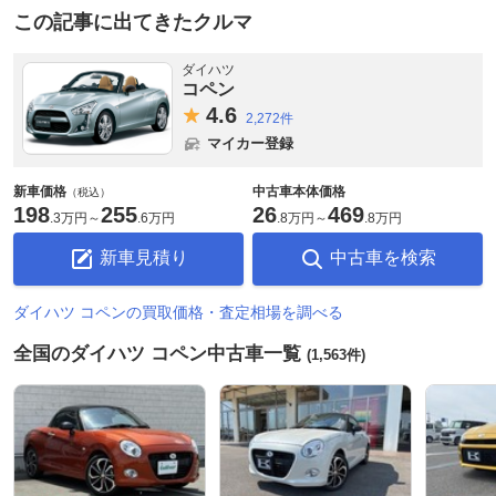
この記事に出てきたクルマ
ダイハツ
コペン
4.
6
2,272件
マイカー登録
新車価格
中古車本体価格
（税込）
198
255
26
469
.
3万円
～
.
6万円
.
8万円
～
.
8万円
新車見積り
中古車を検索
ダイハツ コペンの買取価格・査定相場を調べる
全国のダイハツ コペン中古車一覧
(1,563件)