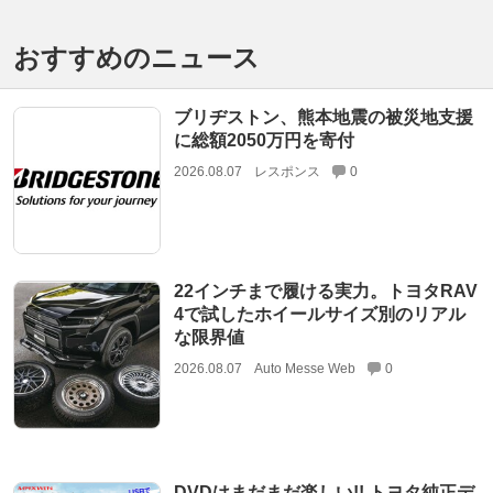
おすすめのニュース
ブリヂストン、熊本地震の被災地支援
に総額2050万円を寄付
2026.08.07
レスポンス
0
22インチまで履ける実力。トヨタRAV
4で試したホイールサイズ別のリアル
な限界値
2026.08.07
Auto Messe Web
0
DVDはまだまだ楽しい!! トヨタ純正デ