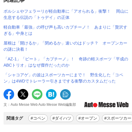
ポルシェやフェラーリが軽自動車に「アオられる」衝撃！ 岡山に
生息する伝説の「トゥデイ」の正体
軽自動車「最強」の呼び声も高いカプチーノ！ あまりに「贅沢す
ぎる」中身とは
屋根は「開けるか」「閉めるか」速いのはドッチ？ オープンカー
の謎に決着！
「AZ-1」「ビート」「カプチーノ」！ 奇跡の軽スポーツ「平成の
ABCトリオ」はなぜ傑作だったのか
「シャコアゲ」の波はスポーツカーにまで！ 野生化した「コペ
ン」は4WDでトレーラー引きまでする衝撃のカスタムだった
文：Auto Messe Web Auto Messe Web編集部
関連タグ
#コペン
#ダイハツ
#オープン
#スポーツカー