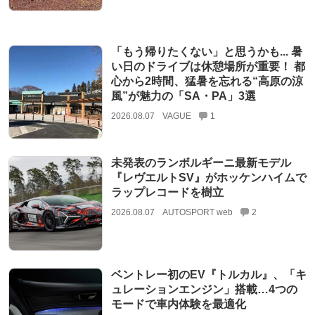
「もう帰りたくない」と思うかも... 暑
い日のドライブは休憩場所が重要！ 都
心から2時間、猛暑を忘れる“高原の涼
風”が魅力の「SA・PA」3選
2026.08.07
VAGUE
1
未発表のランボルギーニ最新モデル
『レヴエルトSV』がホッケンハイムで
ラップレコードを樹立
2026.08.07
AUTOSPORT web
2
ベントレー初のEV『トルカル』、「キ
ュレーションエンジン」搭載…4つの
モードで車内体験を最適化