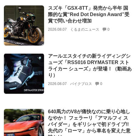
スズキ「GSX-8TT」発売から半年 国
際的な賞“Red Dot Design Award”受
賞で問い合わせ増加
2026.08.07
くるまのニュース
0
アールエスタイチの新ライディングシ
ューズ「RSS016 DRYMASTER スト
ライカー シューズ」が登場！（動画あ
り）
2026.08.07
バイクブロス
0
640馬力のV8が痛快なのに乗り心地し
なやか！ フェラーリ「アマルフィ ス
パイダー」をギリシャで初ドライブ!!
先代の「ローマ」から車名を変えた意