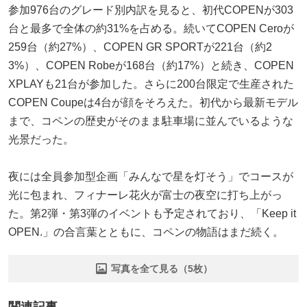
参加976台のグレード別内訳を見ると、初代COPENが303
台と最多で全体の約31%を占める。続いてCOPEN Ceroが
259台（約27%）、COPEN GR SPORTが221台（約2
3%）、COPEN Robeが168台（約17%）と続き、COPEN
XPLAYも21台が参加した。さらに200台限定で生産された
COPEN Coupeは4台が顔をそろえた。初代から最新モデル
まで、コペンの歴史がそのまま駐車場に並んでいるような
光景だった。
夜には全員参加型企画「みんなで星を灯そう」でコースが
光に包まれ、フィナーレ花火が富士の夜空に打ち上がっ
た。第2弾・第3弾のイベントも予定されており、「Keep it
OPEN.」の合言葉とともに、コペンの物語はまだ続く。
写真を全て見る（5枚）
関連記事