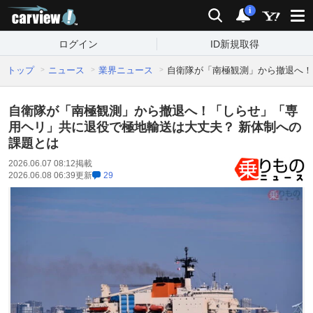
carview!
検索
通知
i
ログイン
ID新規取得
トップ
ニュース
業界ニュース
自衛隊が「南極観測」から撤退へ！
自衛隊が「南極観測」から撤退へ！「しらせ」「専
用ヘリ」共に退役で極地輸送は大丈夫？ 新体制への
課題とは
2026.06.07 08:12
掲載
2026.06.08 06:39
更新
29