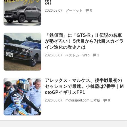
済】
2026.08.07
グーネット
0
「鉄仮面」に「GTS-R」!! 伝説の名車
が勢ぞろい！ 5代目から7代目スカイラ
イン進化の歴史とは
2026.08.07
ベストカーWeb
3
アレックス・マルケス、後半戦最初の
セッションで最速。小椋藍は7番手｜M
otoGPイギリスFP1
2026.08.07
motorsport.com 日本版
0