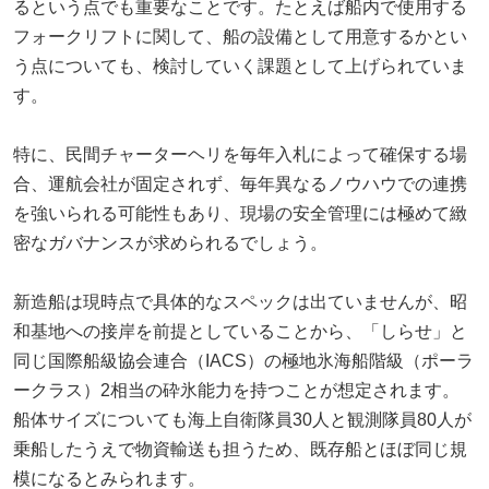
るという点でも重要なことです。たとえば船内で使用する
フォークリフトに関して、船の設備として用意するかとい
う点についても、検討していく課題として上げられていま
す。
特に、民間チャーターヘリを毎年入札によって確保する場
合、運航会社が固定されず、毎年異なるノウハウでの連携
を強いられる可能性もあり、現場の安全管理には極めて緻
密なガバナンスが求められるでしょう。
新造船は現時点で具体的なスペックは出ていませんが、昭
和基地への接岸を前提としていることから、「しらせ」と
同じ国際船級協会連合（IACS）の極地氷海船階級（ポーラ
ークラス）2相当の砕氷能力を持つことが想定されます。
船体サイズについても海上自衛隊員30人と観測隊員80人が
乗船したうえで物資輸送も担うため、既存船とほぼ同じ規
模になるとみられます。