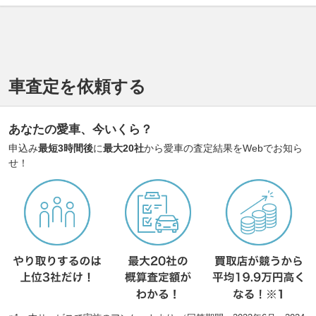
車査定を依頼する
あなたの愛車、今いくら？
申込み
最短3時間後
に
最大20社
から愛車の査定結果をWebでお知ら
せ！