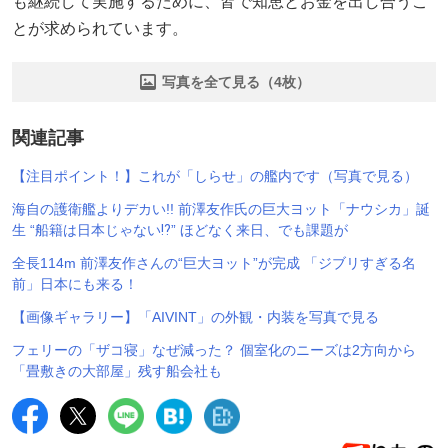
も継続して実施するために、皆で知恵とお金を出し合うこ
とが求められています。
写真を全て見る（4枚）
関連記事
【注目ポイント！】これが「しらせ」の艦内です（写真で見る）
海自の護衛艦よりデカい!! 前澤友作氏の巨大ヨット「ナウシカ」誕
生 “船籍は日本じゃない⁉” ほどなく来日、でも課題が
全長114m 前澤友作さんの“巨大ヨット”が完成 「ジブリすぎる名
前」日本にも来る！
【画像ギャラリー】「AIVINT」の外観・内装を写真で見る
フェリーの「ザコ寝」なぜ減った？ 個室化のニーズは2方向から
「畳敷きの大部屋」残す船会社も