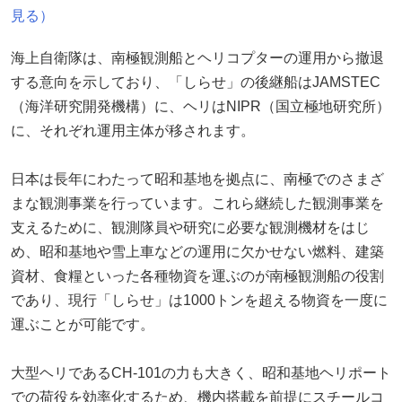
見る）
海上自衛隊は、南極観測船とヘリコプターの運用から撤退
する意向を示しており、「しらせ」の後継船はJAMSTEC
（海洋研究開発機構）に、ヘリはNIPR（国立極地研究所）
に、それぞれ運用主体が移されます。
日本は長年にわたって昭和基地を拠点に、南極でのさまざ
まな観測事業を行っています。これら継続した観測事業を
支えるために、観測隊員や研究に必要な観測機材をはじ
め、昭和基地や雪上車などの運用に欠かせない燃料、建築
資材、食糧といった各種物資を運ぶのが南極観測船の役割
であり、現行「しらせ」は1000トンを超える物資を一度に
運ぶことが可能です。
大型ヘリであるCH-101の力も大きく、昭和基地ヘリポート
での荷役を効率化するため、機内搭載を前提にスチールコ