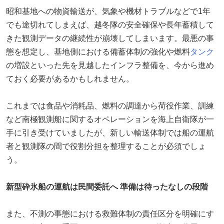
昭和基地への物資輸送が、気象や機材トラブルなどで1年
でも途切れてしまえば、越冬隊の安全確保や長年蓄積して
きた観測データの継続性が崩壊してしまいます。最悪の事
態を想定し、基地側における備蓄体制の強化や燃料
タンク
の増設といった先を見越したインフラ整備を、今から進め
ておく必要があるかもしれません。
これまでは食品や消耗品、燃料の調達から荷役作業、訓練
など南極観測船に関するオペレーションを海上自衛隊が一
手に引き受けていましたが、新しい輸送体制では船の運航
者と観測隊の間で役割分担を整理することが必須でしょ
う。
新型砕氷船の運航は民間委託へ 準備は待ったなしの段階
また、不測の事態における救難体制の責任区分を明確にす