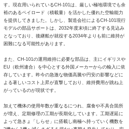
す。現在用いられているCH-101は、厳しい極地環境でも余
裕のあるペイロード（積載量）を活かした優れた空輸能力
を提供してきました。しかし、製造会社によるCH-101現行
モデルの部品サポートは、2032年度末頃に終了する見込み
となっており、後継船が就役する2034年よりも前に維持が
困難になる可能性があります。
また、CH-101の運用維持に必要な部品は、主にイギリスや
EU（欧州連合）を中心とする外国メーカーからの輸入に依
存しています。昨今の急激な物価高騰や円安の影響などに
よる著しいコスト上昇が直撃しており、維持費用が跳ね上
がっているのが現状です。
加えて機体の使用年数が重なるにつれ、腐食や不具合箇所
が増え、定期修理の工期が長期化しています。工期遅延に
よって急きょ「しらせ」に搭載し南極へ持っていく機数を