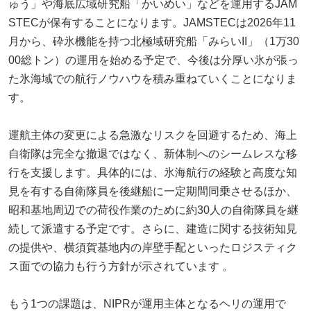
ゅう」や海底広域研究船「かいめい」などを運用するJAM
STECが保有することになります。JAMSTECは2026年11
月から、砕氷機能を持つ北極域研究船「みらいII」（1万30
00総トン）の運用を始める予定で、今後は分厚い氷が張っ
た氷海域での航行ノウハウを積み重ねていくことになりま
す。
運航主体の変更による急激なリスクを回避するため、海上
自衛隊は完全な撤退ではなく、新体制へのシームレスな移
行を支援します。具体的には、氷海航行の経験と高度な知
見を有する自衛隊員を後継船に一定期間同乗させるほか、
昭和基地周辺での荷役作業のために約30人の自衛隊員を継
続して派遣する予定です。さらに、建造に関する技術知見
の提供や、横須賀基地内の岸壁手配といったロジスティク
ス面での協力も行う方針が示されています 。
もう1つの課題は、NIPRが運用主体となるヘリの運用で