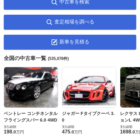
中古車を検索
査定相場を調べる
新車を見積る
全国の中古車一覧
(535,078件)
ベントレー コンチネンタル
ジャガー Fタイプクーペ 3.
レクサス L
フライングスパー 6.0 4WD
0
ョンL 4W
支払総額
支払総額
支払総額
198
475
1698
.
0
.
0
.
0
万円
万円
万