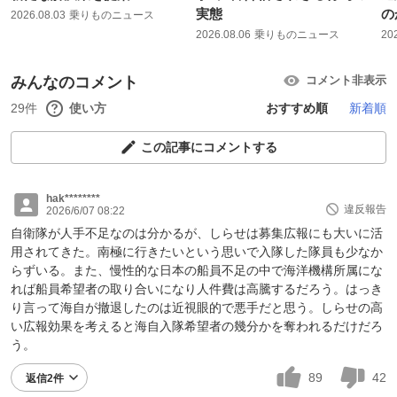
実態
の
2026.08.03
乗りものニュース
2026.08.06
乗りものニュース
20
みんなのコメント
コメント非表示
29件
使い方
おすすめ順
新着順
この記事にコメントする
hak********
違反報告
2026/6/07 08:22
自衛隊が人手不足なのは分かるが、しらせは募集広報にも大いに活
用されてきた。南極に行きたいという思いで入隊した隊員も少なか
らずいる。また、慢性的な日本の船員不足の中で海洋機構所属にな
れば船員希望者の取り合いになり人件費は高騰するだろう。はっき
り言って海自が撤退したのは近視眼的で悪手だと思う。しらせの高
い広報効果を考えると海自入隊希望者の幾分かを奪われるだけだろ
う。
89
42
返信2件