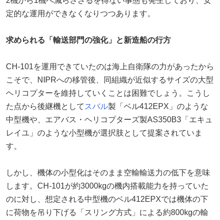
2機から1機へ減らさざるを得ない事態も発生しており、安
定的な運用ができなくなりつつあります。
求められる「輸送部門の強化」と新造船の行方
CH-101を運用できていたのは海上自衛隊の力があったから
こそで、NIPRへの移管後、同組織が近似するサイズの大型
ヘリコプターを維持していくことは困難でしょう。こうし
た点から後継機として
スバル
製「ベル412EPX」のような
中型機や、エアバス・ヘリコプターズ製AS350B3「エキュ
レイユ」のような小型機が選択肢として提案されていま
す。
しかし、機体の小型化はそのまま空輸輸送力の低下を意味
します。CH-101が約3000kgの機内搭載能力を持っていた
のに対し、想定される中型機のベル412EPXでは機体の下
に荷物を吊り下げる「スリング方式」による約800kgの輸