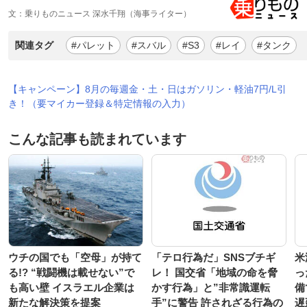
文：乗りものニュース 深水千翔（海事ライター）
関連タグ
#パレット
#スバル
#S3
#レイ
#タンク
【キャンペーン】8月の毎週金・土・日はガソリン・軽油7円/L引
き！（要マイカー登録＆特定情報の入力）
こんな記事も読まれています
ウチの国でも「空母」が持て
「テロ行為だ」SNSブチギ
米
る!? “戦闘機は載せない”で
レ！ 国交省「地域の命を脅
っ
も高い壁 イスラエル企業は
かす行為」と”非常識運転
備
新たな解決策を提案
手”に警告 許されざる行為の
遅