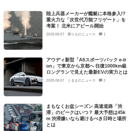
陸上兵器メーカーが艦艇に本格参入!?
重火力な「次世代万能フリゲート」を
考案！ 北米にアピール開始
2026.08.07
乗りものニュース
1
アウディ新型「A6スポーツバック e-tr
on」で東京から京都へ 往復1000km級
ロングランで見えた最新EVの実力とは
2026.08.07
くるまのニュース
2
まもなくお盆シーズン 高速道路「渋
滞」のピークはいつ？ 最大予想は45k
m 渋滞嫌いなら避けるべき日時と場所
とは