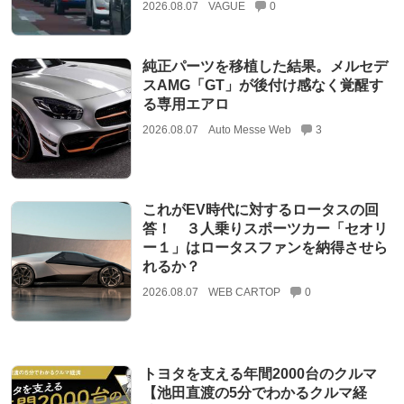
2026.08.07
VAGUE
0
純正パーツを移植した結果。メルセデ
スAMG「GT」が後付け感なく覚醒す
る専用エアロ
2026.08.07
Auto Messe Web
3
これがEV時代に対するロータスの回
答！ ３人乗りスポーツカー「セオリ
ー１」はロータスファンを納得させら
れるか？
2026.08.07
WEB CARTOP
0
トヨタを支える年間2000台のクルマ
【池田直渡の5分でわかるクルマ経