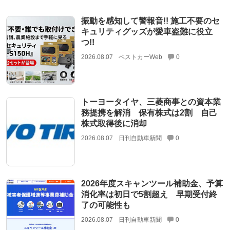
振動を感知して警報音!! 施工不要のセ
キュリティグッズが愛車盗難に役立
つ!!
2026.08.07
ベストカーWeb
0
トーヨータイヤ、三菱商事との資本業
務提携を解消 保有株式は2割 自己
株式取得後に消却
2026.08.07
日刊自動車新聞
0
2026年度スキャンツール補助金、予算
消化率は初日で5割超え 早期受付終
了の可能性も
2026.08.07
日刊自動車新聞
0