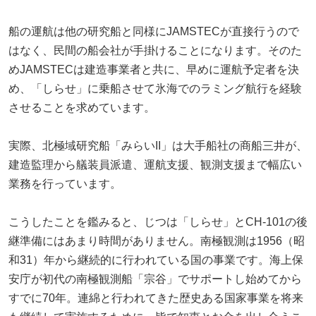
船の運航は他の研究船と同様にJAMSTECが直接行うので
はなく、民間の船会社が手掛けることになります。そのた
めJAMSTECは建造事業者と共に、早めに運航予定者を決
め、「しらせ」に乗船させて氷海でのラミング航行を経験
させることを求めています。
実際、北極域研究船「みらいII」は大手船社の商船三井が、
建造監理から艤装員派遣、運航支援、観測支援まで幅広い
業務を行っています。
こうしたことを鑑みると、じつは「しらせ」とCH-101の後
継準備にはあまり時間がありません。南極観測は1956（昭
和31）年から継続的に行われている国の事業です。海上保
安庁が初代の南極観測船「宗谷」でサポートし始めてから
すでに70年。連綿と行われてきた歴史ある国家事業を将来