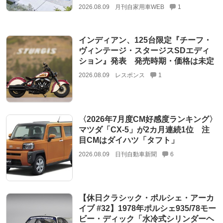
2026.08.09
月刊自家用車WEB
1
インディアン、125台限定『チーフ・
ヴィンテージ・スタージスSDエディ
ション』発表 発売時期・価格は未定
2026.08.09
レスポンス
1
〈2026年7月度CM好感度ランキング〉
マツダ「CX-5」が2カ月連続1位 注
目CMはダイハツ「タフト」
2026.08.09
日刊自動車新聞
6
【休日クラシック・ポルシェ・アーカ
イブ #32】1978年ポルシェ935/78モー
ビー・ディック「水冷式シリンダーヘ