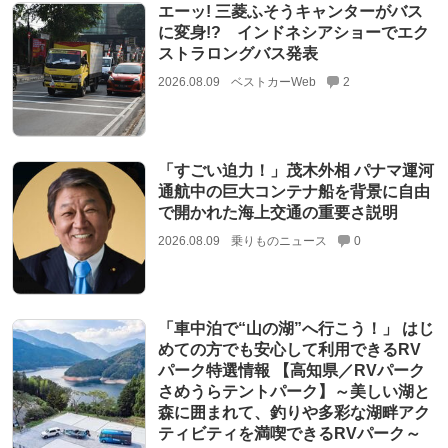
エーッ! 三菱ふそうキャンターがバス
に変身!? インドネシアショーでエク
ストラロングバス発表
2026.08.09
ベストカーWeb
2
「すごい迫力！」茂木外相 パナマ運河
通航中の巨大コンテナ船を背景に自由
で開かれた海上交通の重要さ説明
2026.08.09
乗りものニュース
0
「車中泊で“山の湖”へ行こう！」 はじ
めての方でも安心して利用できるRV
パーク特選情報 【高知県／RVパーク
さめうらテントパーク】～美しい湖と
森に囲まれて、釣りや多彩な湖畔アク
ティビティを満喫できるRVパーク～