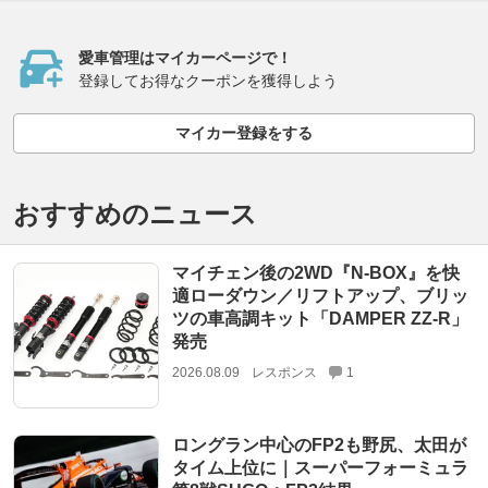
愛車管理はマイカーページで！
登録してお得なクーポンを獲得しよう
マイカー登録をする
おすすめのニュース
マイチェン後の2WD『N-BOX』を快
適ローダウン／リフトアップ、ブリッ
ツの車高調キット「DAMPER ZZ-R」
発売
2026.08.09
レスポンス
1
ロングラン中心のFP2も野尻、太田が
タイム上位に｜スーパーフォーミュラ