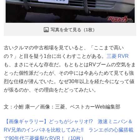
写真を全て見る（1枚）
古いクルマの中古相場を見ていると、「ここまで高い
の？」と目を疑う1台に出くわすことがある。
三菱
RVR
も、まさにそんな存在だ。もともとはRVブームの空気をま
とった個性派だったが、その中には今あらためて見ても強
烈な仕様が潜んでいた。なぜ30年以上を経た今になって値
が張るのか、その理由をたどってみたい。
文：小鮒 康一／画像：三菱、ベストカーWeb編集部
【画像ギャラリー】どっちがシャリオ!? 激速ミニバン＆
RV兄弟のインパネを比較してみた!! ランエボの心臓搭載
で90年代三菱爆裂なRVR！（10枚）