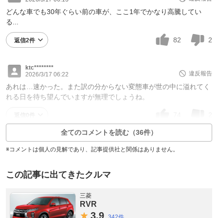
どんな車でも30年ぐらい前の車が、ここ1年でかなり高騰してい
る...
82
2
返信2件
ktc********
違反報告
2026/3/17 06:22
あれは…速かった。また訳の分からない変態車が世の中に溢れてく
れる日を待ち望んでいますが無理でしょうね。
74
2
返信0件
全てのコメントを読む（36件）
※コメントは個人の見解であり、記事提供社と関係はありません。
この記事に出てきたクルマ
三菱
RVR
3.
9
342件