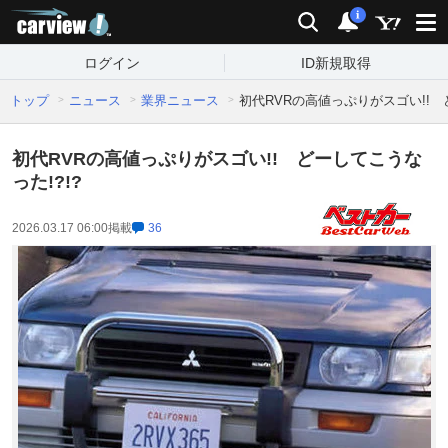
carview!
検索
通知
i
ログイン
ID新規取得
トップ
ニュース
業界ニュース
初代RVRの高値っぷりがスゴい!! 
初代RVRの高値っぷりがスゴい!! どーしてこうな
った!?!?
2026.03.17 06:00
掲載
36