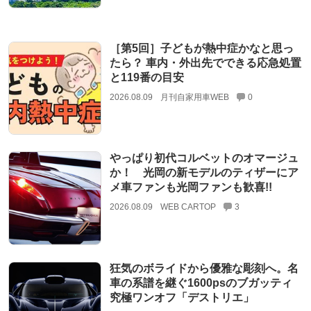
［第5回］子どもが熱中症かなと思っ
たら？ 車内・外出先でできる応急処置
と119番の目安
2026.08.09
月刊自家用車WEB
0
やっぱり初代コルベットのオマージュ
か！ 光岡の新モデルのティザーにア
メ車ファンも光岡ファンも歓喜!!
2026.08.09
WEB CARTOP
3
狂気のボライドから優雅な彫刻へ。名
車の系譜を継ぐ1600psのブガッティ
究極ワンオフ「デストリエ」