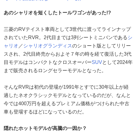
あのシャリオを短くしたトールワゴンがあった!?
三菱のRVテイスト車両として3世代に渡ってラインナップ
されていたRVR。2代目までは3列シートミニバンである
シ
ャリオ
／
シャリオグランディス
のショート版としてリリー
スされ、2代目終売からおよそ７年の時を経て復活した3代
目モデルはコンパクトなクロスオーバー
SUV
として2024年
まで販売されるロングセラーモデルとなった。
そんなRVRは初代の登場が1991年とすでに30年以上が経
過したネオクラシックモデルとなっているのだが、なんと
今では400万円を超えるプレミアム価格がつけられた中古
車も登場するほどになっているのだ。
隠れたホットモデルが高騰の一因か？