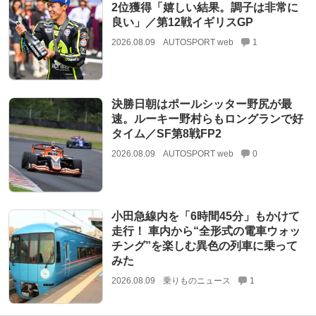
2位獲得「嬉しい結果。調子は非常に
良い」／第12戦イギリスGP
2026.08.09
AUTOSPORT web
1
決勝日朝はポールシッター野尻が最
速。ルーキー野村らもロングランで好
タイム／SF第8戦FP2
2026.08.09
AUTOSPORT web
0
小田急線内を「6時間45分」もかけて
走行！ 車内から“全形式の電車ウォッ
チング”を楽しむ異色の列車に乗って
みた
2026.08.09
乗りものニュース
1