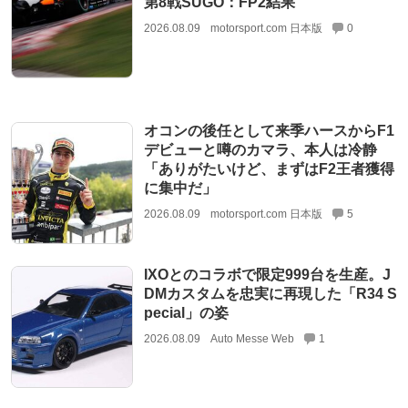
第8戦SUGO：FP2結果
2026.08.09
motorsport.com 日本版
0
オコンの後任として来季ハースからF1
デビューと噂のカマラ、本人は冷静
「ありがたいけど、まずはF2王者獲得
に集中だ」
2026.08.09
motorsport.com 日本版
5
IXOとのコラボで限定999台を生産。J
DMカスタムを忠実に再現した「R34 S
pecial」の姿
2026.08.09
Auto Messe Web
1