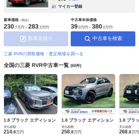
マイカー登録
新車価格
中古車本体価格
（税込）
230
283
39
380
.
7万円
～
.
3万円
.
0万円
～
.
0万円
新車見積り
中古車を検索
三菱 RVRの買取価格・査定相場を調べる
全国の三菱 RVR中古車一覧
(60件)
1.8 ブラック エディション
1.8 ブラック エディション
1.8 ブ
支払総額
支払総額
支払総額
214
258
268
.
8
.
8
.
8
万円
万円
万