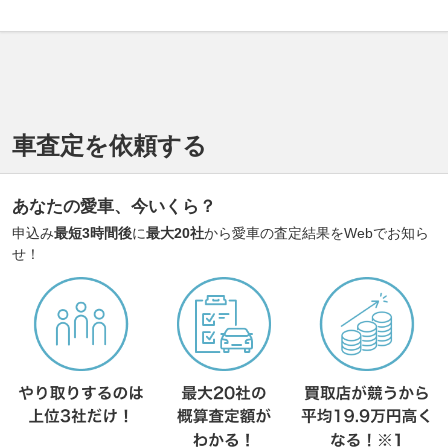
車査定を依頼する
あなたの愛車、今いくら？
申込み
最短3時間後
に
最大20社
から愛車の査定結果をWebでお知ら
せ！