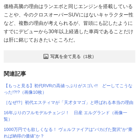
価格高騰の理由はランエボと同じエンジンを搭載している
ことや、今のクロスオーバーSUVにはないキャラクター性
など、複数の理由が考えられるが、冒頭にも記したように
すでにデビューから30年以上経過した車両であることだけ
は肝に銘じておきたいところだ。
写真を全て見る（1枚）
関連記事
【もっと見る】初代RVRの高値っぷりがスゴい!! どーしてこうな
った!?!?（画像10枚）
［なぜ!?］初代エスティマが「天才タマゴ」と呼ばれる本当の理由
16年ぶりのフルモデルチェンジ！ 日産 エルグランド（画像一
覧）
1000万円でも欲しくなる！ ヴェルファイアは“バカげた贅沢”か“乗
れば納得の価値”か？