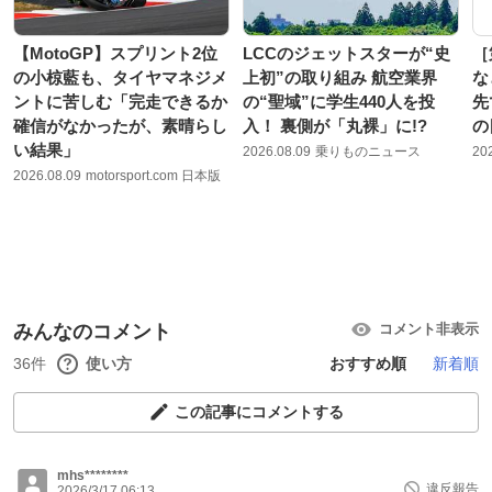
【MotoGP】スプリント2位
LCCのジェットスターが“史
［
の小椋藍も、タイヤマネジメ
上初”の取り組み 航空業界
な
ントに苦しむ「完走できるか
の“聖域”に学生440人を投
先
確信がなかったが、素晴らし
入！ 裏側が「丸裸」に!?
の
い結果」
2026.08.09
乗りものニュース
20
2026.08.09
motorsport.com 日本版
みんなのコメント
コメント非表示
36件
使い方
おすすめ順
新着順
この記事にコメントする
mhs********
違反報告
2026/3/17 06:13