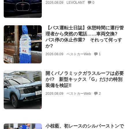
2026.08.09
LEVOLANT
0
【バス運転士日誌】休憩時間に運行管
理者から突然の電話……車両交換?
バス停の休止作業? それって何っす
か?
2026.08.09
ベストカーWeb
1
開くパノラミックガラスルーフは必要
か!? 新型キックス「G」だけの特別
装備を検証!!
2026.08.09
ベストカーWeb
2
小椋藍、初レースのシルバーストンで