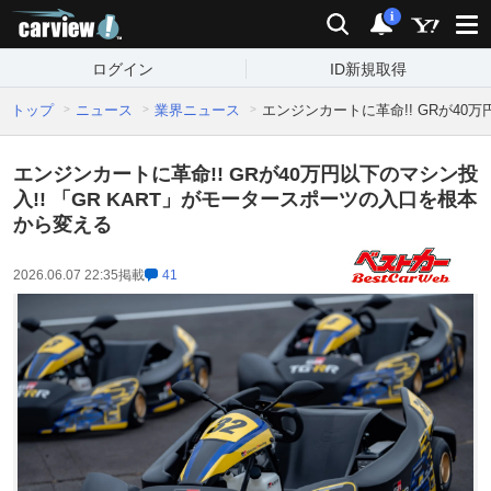
carview!
検索
通知
i
ログイン
ID新規取得
トップ
ニュース
業界ニュース
エンジンカートに革命!! GRが40
エンジンカートに革命!! GRが40万円以下のマシン投
入!! 「GR KART」がモータースポーツの入口を根本
から変える
2026.06.07 22:35
掲載
41