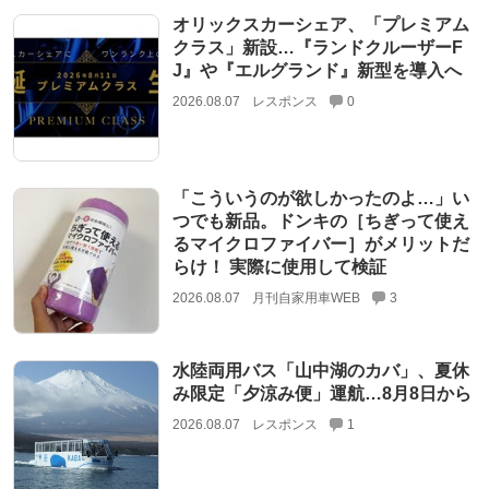
オリックスカーシェア、「プレミアム
クラス」新設…『ランドクルーザーF
J』や『エルグランド』新型を導入へ
2026.08.07
レスポンス
0
「こういうのが欲しかったのよ…」い
つでも新品。ドンキの［ちぎって使え
るマイクロファイバー］がメリットだ
らけ！ 実際に使用して検証
2026.08.07
月刊自家用車WEB
3
水陸両用バス「山中湖のカバ」、夏休
み限定「夕涼み便」運航…8月8日から
2026.08.07
レスポンス
1