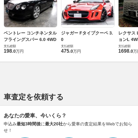
ベントレー コンチネンタル
ジャガー Fタイプクーペ 3.
レクサス L
フライングスパー 6.0 4WD
0
ョンL 4W
支払総額
支払総額
支払総額
198
475
1698
.
0
.
0
.
0
万円
万円
万
車査定を依頼する
あなたの愛車、今いくら？
申込み
最短3時間後
に
最大20社
から愛車の査定結果をWebでお知ら
せ！