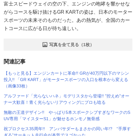
富士スピードウェイの空の下、エンジンの咆哮を響かせな
がらコースを駆け抜けるGR KARTの姿は、日本のモーター
スポーツの未来そのものだった。あの熱気が、全国のカー
トコースに広がる日が待ち遠しい。
写真を全て見る（1枚）
関連記事
【もっと見る】エンジンカートに革命!! GRが40万円以下のマシン
投入!! 「GR KART」がモータースポーツの入口を根本から変える
（画像33枚）
アルファード「光らないハネ」モデリスタから登場!! "控えめ"オー
ナー大歓喜！青く光らないリアウィングにプロも唸る
無敵の王道デザイン!! やっぱり5本スポークシブすぎなワークのS
UV専用「マイスターS1」が魅せるホンモノ無骨感
祝プロクセス35周年!! アンバサダーもまさかの同い年!? “手厚す
ぎる”サーキット走行会が本気でスゴかった