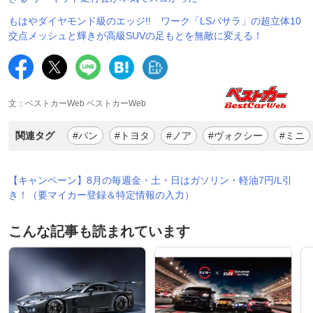
もはやダイヤモンド級のエッジ!! ワーク「LSバサラ」の超立体10
交点メッシュと輝きが高級SUVの足もとを無敵に変える！
文：ベストカーWeb ベストカーWeb
関連タグ
#バン
#トヨタ
#ノア
#ヴォクシー
#ミニ
【キャンペーン】8月の毎週金・土・日はガソリン・軽油7円/L引
き！（要マイカー登録＆特定情報の入力）
こんな記事も読まれています