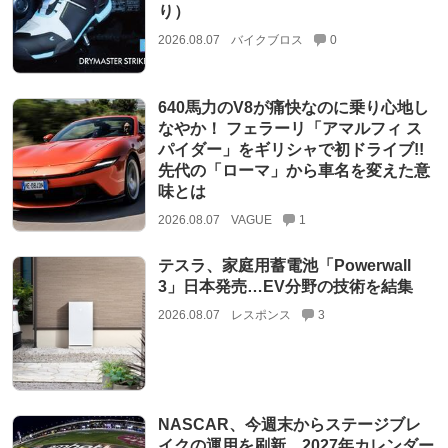
り）
2026.08.07
バイクブロス
0
640馬力のV8が痛快なのに乗り心地し
なやか！ フェラーリ「アマルフィ ス
パイダー」をギリシャで初ドライブ!!
先代の「ローマ」から車名を変えた意
味とは
2026.08.07
VAGUE
1
テスラ、家庭用蓄電池「Powerwall
3」日本発売…EV分野の技術を結集
2026.08.07
レスポンス
3
NASCAR、今週末からステージブレ
イクの運用を刷新。2027年カレンダー