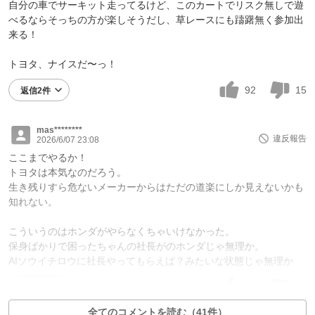
自分の車でサーキット走ってるけど、このカートでリスク無しで遊
べるならそっちの方が楽しそうだし、草レースにも躊躇無く参加出
来る！
トヨタ、ナイスだ〜っ！
92
15
返信2件
mas********
違反報告
2026/6/07 23:08
ここまでやるか！
トヨタは本気なのだろう。
生き残りすら危ないメーカーからはただの道楽にしか見えないかも
知れない。
こういうのはホンダがやらなくちゃいけなかった。
保身ばかりで困ったちゃんの社長がのホンダじゃ無理か。
AIソウイチロウに社長やってもらえば？みたいな状態じゃ無理か
69
13
返信2件
全てのコメントを読む（41件）