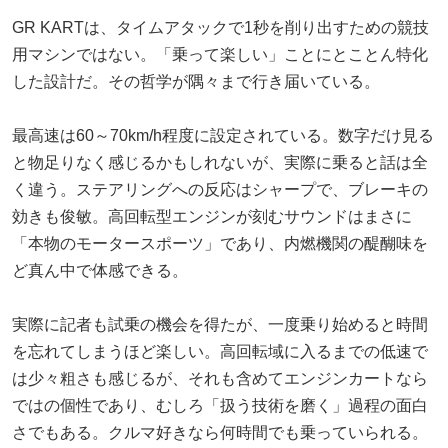
GR KARTは、タイムアタックで1秒を削り出すための競技
用マシンではない。「乗って楽しい」ことにとことん特化
した設計だ。その哲学が隅々まで行き届いている。
最高速は60～70km/h程度に設定されている。数字だけ見る
と物足りなく感じるかもしれないが、実際に乗ると話は全
く違う。ステアリングへの反応はシャープで、ブレーキの
効きも俊敏。高回転型エンジンが刻むサウンドはまさに
「本物のモータースポーツ」であり、内燃機関の醍醐味を
ど真ん中で体感できる。
実際に記者も試乗の機会を得たが、一度乗り始めると時間
を忘れてしまうほど楽しい。高回転域に入るまでの低速で
は少々粗さも感じるが、それも含めてエンジンカートなら
ではの個性であり、むしろ「扱う技術を磨く」過程の面白
さでもある。クルマ好きなら何時間でも乗っていられる。