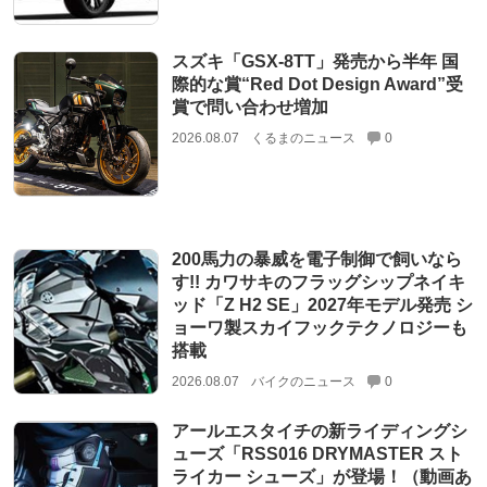
スズキ「GSX-8TT」発売から半年 国
際的な賞“Red Dot Design Award”受
賞で問い合わせ増加
2026.08.07
くるまのニュース
0
200馬力の暴威を電子制御で飼いなら
す!! カワサキのフラッグシップネイキ
ッド「Z H2 SE」2027年モデル発売 シ
ョーワ製スカイフックテクノロジーも
搭載
2026.08.07
バイクのニュース
0
アールエスタイチの新ライディングシ
ューズ「RSS016 DRYMASTER スト
ライカー シューズ」が登場！（動画あ