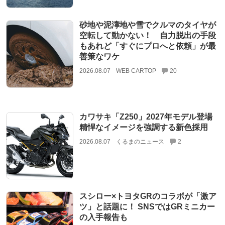
砂地や泥濘地や雪でクルマのタイヤが
空転して動かない！ 自力脱出の手段
もあれど「すぐにプロへと依頼」が最
善策なワケ
2026.08.07
WEB CARTOP
20
カワサキ「Z250」2027年モデル登場
精悍なイメージを強調する新色採用
2026.08.07
くるまのニュース
2
スシロー×トヨタGRのコラボが「激ア
ツ」と話題に！ SNSではGRミニカー
の入手報告も