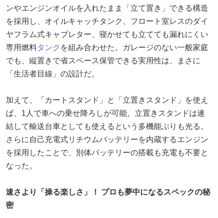
ンやエンジンオイルを入れたまま「立て置き」できる構造
を採用し、オイルキャッチタンク、フロート室レスのダイ
ヤフラム式キャブレター、寝かせても立てても漏れにくい
専用燃料
タンク
を組み合わせた。ガレージのない一般家庭
でも、縦置きで省スペース保管できる実用性は、まさに
「生活者目線」の設計だ。
加えて、「カートスタンド」と「立置きスタンド」を使え
ば、1人で車への乗せ降ろしが可能。立置きスタンドは連
結して輸送台車としても使えるという多機能ぶりも光る。
さらに自己充電式リチウムバッテリーを内蔵するエンジン
を採用したことで、別体バッテリーの搭載も充電も不要と
なった。
速さより「操る楽しさ」！ プロも夢中になるスペックの秘
密