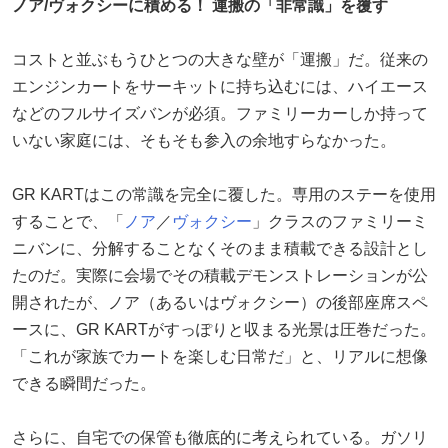
ノア/ヴォクシーに積める！ 運搬の「非常識」を覆す
コストと並ぶもうひとつの大きな壁が「運搬」だ。従来の
エンジンカートをサーキットに持ち込むには、ハイエース
などのフルサイズバンが必須。ファミリーカーしか持って
いない家庭には、そもそも参入の余地すらなかった。
GR KARTはこの常識を完全に覆した。専用のステーを使用
することで、「
ノア
／
ヴォクシー
」クラスのファミリーミ
ニバンに、分解することなくそのまま積載できる設計とし
たのだ。実際に会場でその積載デモンストレーションが公
開されたが、ノア（あるいはヴォクシー）の後部座席スペ
ースに、GR KARTがすっぽりと収まる光景は圧巻だった。
「これが家族でカートを楽しむ日常だ」と、リアルに想像
できる瞬間だった。
さらに、自宅での保管も徹底的に考えられている。ガソリ