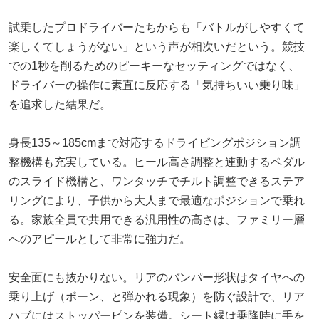
試乗したプロドライバーたちからも「バトルがしやすくて
楽しくてしょうがない」という声が相次いだという。競技
での1秒を削るためのピーキーなセッティングではなく、
ドライバーの操作に素直に反応する「気持ちいい乗り味」
を追求した結果だ。
身長135～185cmまで対応するドライビングポジション調
整機構も充実している。ヒール高さ調整と連動するペダル
のスライド機構と、ワンタッチでチルト調整できるステア
リングにより、子供から大人まで最適なポジションで乗れ
る。家族全員で共用できる汎用性の高さは、ファミリー層
へのアピールとして非常に強力だ。
安全面にも抜かりない。リアのバンパー形状はタイヤへの
乗り上げ（ポーン、と弾かれる現象）を防ぐ設計で、リア
ハブにはストッパーピンを装備。シート縁は乗降時に手を