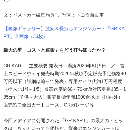
文：ベストカー編集局長T、写真：トヨタ自動車
【画像ギャラリー】激安＆長持ちエンジンカート「GR KA
RT」全画像（33枚）
最大の壁「コストと運搬」をどう打ち破ったか？
GR KART 主要概要 発表日・場所2026年6月5日 ／ 富
士スピードウェイ発売時期2026年秋頃予定販売予定価格40
万円以下（詳細は追って発表）専用タイヤ代約1万円程度
（従来比1/4～1/5）最高速度約60～70km/h対応身長135～1
85cm（子供～大人）販売目標年間1000台以上（国内外）
販売窓口全国カートコース、GRガレージ等
今回メディアに公開された 「GR KART」の最大のトピッ
クは、なんといっても価格だ。従来のエンジンカートは、