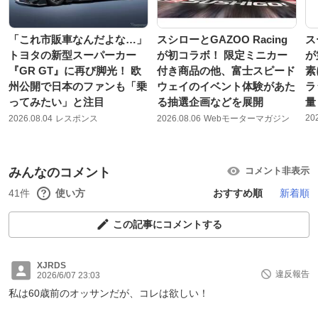
「これ市販車なんだよな…」
スシローとGAZOO Racing
ス
トヨタの新型スーパーカー
が初コラボ！ 限定ミニカー
が
『GR GT』に再び脚光！ 欧
付き商品の他、富士スピード
素
州公開で日本のファンも「乗
ウェイのイベント体験があた
ラ
ってみたい」と注目
る抽選企画などを展開
量
20
2026.08.04
レスポンス
2026.08.06
Webモーターマガジン
みんなのコメント
コメント非表示
41件
使い方
おすすめ順
新着順
この記事にコメントする
XJRDS
違反報告
2026/6/07 23:03
私は60歳前のオッサンだが、コレは欲しい！