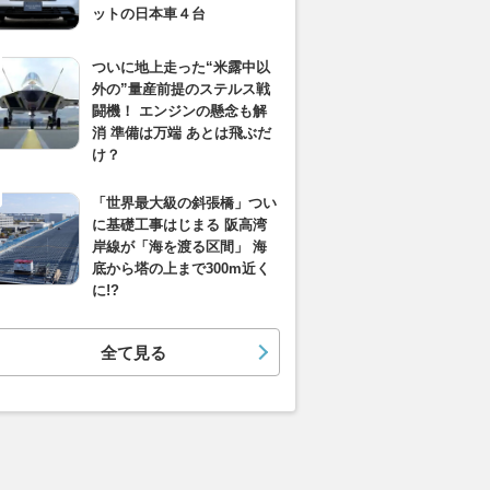
ットの日本車４台
ついに地上走った“米露中以
外の”量産前提のステルス戦
闘機！ エンジンの懸念も解
消 準備は万端 あとは飛ぶだ
け？
「世界最大級の斜張橋」つい
に基礎工事はじまる 阪高湾
岸線が「海を渡る区間」 海
底から塔の上まで300m近く
に!?
全て見る