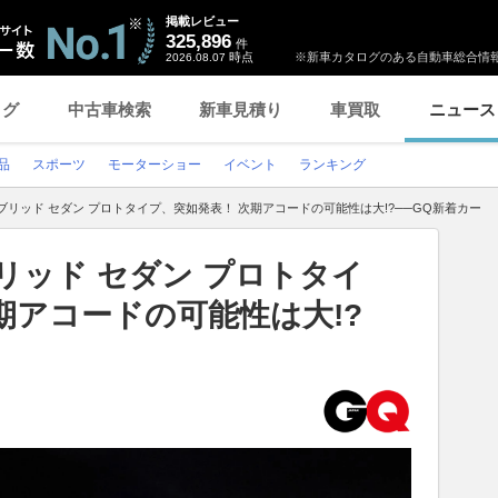
掲載レビュー
325,896
件
時点
※新車カタログのある自動車総合情報
2026.08.07
ログ
中古車検索
新車見積り
車買取
ニュース
品
スポーツ
モーターショー
イベント
ランキング
ブリッド セダン プロトタイプ、突如発表！ 次期アコードの可能性は大!?──GQ新着カー
リッド セダン プロトタイ
期アコードの可能性は大!?