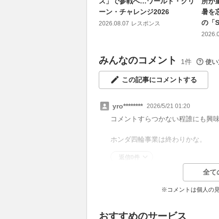
ス」で参戦へ…ワールド・グリ
所が
ーン・チャレンジ2026
暑を
の「S
2026.08.07
レスポンス
2026.
みんなのコメント
1件
使い
この記事にコメントする
yro********
2026/5/21 01:20
コメントすらつかない程誰にも興
ホンダ四輪事業は終わりかな。
返信0件
全て
※コメントは個人の
おすすめのサービス