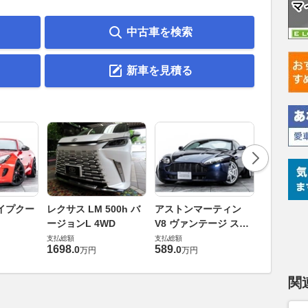
中古車を検索
新車を見積る
ロータス 
イプクー
レクサス LM 500h バ
アストンマーティン
エヴォー
ージョンL 4WD
V8 ヴァンテージ スポ
支払総額
ーツシフト
支払総額
支払総額
448
.
0
万円
1698
.
589
.
0
0
万円
万円
関