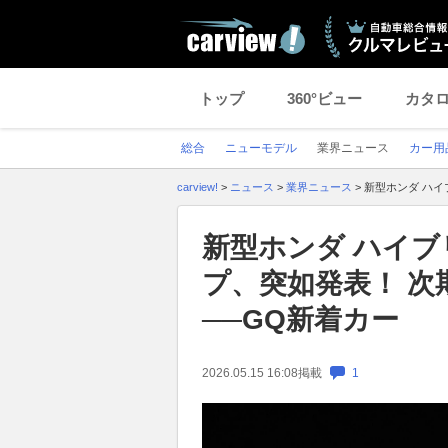
トップ
360°ビュー
カタ
総合
ニューモデル
業界ニュース
カー用
carview!
>
ニュース
>
業界ニュース
>
新型ホンダ ハイ
新型ホンダ ハイブ
プ、突如発表！ 次
──GQ新着カー
2026.05.15 16:08
掲載
1