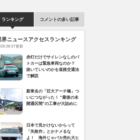
ランキング
コメントの多い記事
業界ニュースアクセスランキング
026.08.07
更新
赤灯だけでサイレンなしのパ
トカーは緊急車両なのか？
抜いていいのかを道路交通法
で解説
新東名の「巨大アーチ橋」つ
いにつながった！ “最後の未
開通区間”の工事が大詰めに
日本で見かけないからって
「失敗作」とかナメるな
よ！ 海外じゃバカ売れ大ヒ