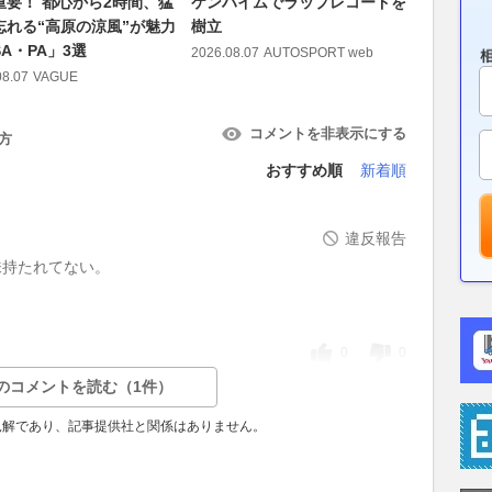
重要！ 都心から2時間、猛
ケンハイムでラップレコードを
ン」搭載
忘れる“高原の涼風”が魅力
樹立
体験を最
A・PA」3選
2026.08.07
AUTOSPORT web
2026.08.07
08.07
VAGUE
コメントを非表示にする
方
おすすめ順
新着順
違反報告
味持たれてない。
0
0
のコメントを読む（1件）
見解であり、記事提供社と関係はありません。