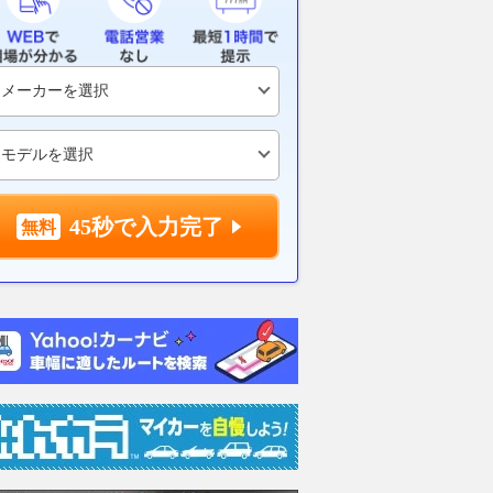
…4つのモードで車内
へ…没入型フルラッピング車両
クルーザーF
適化
も登場
ンド』新型を
レスポンス
2026.08.07
レスポンス
2026.08.07
レス
45秒で入力完了