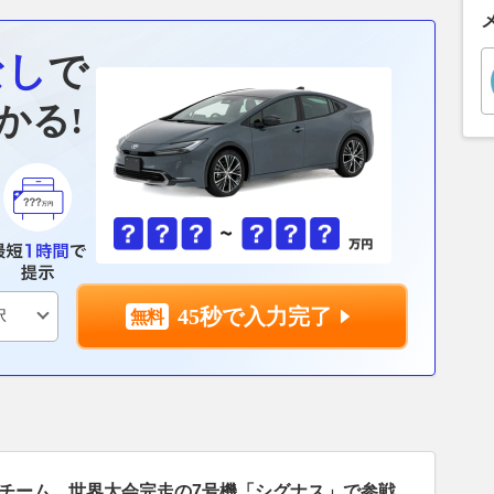
なし
で
かる!
45秒で入力完了
チーム、世界大会完走の7号機「シグナス」で参戦