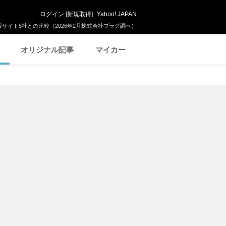
ログイン
[
新規取得
]
Yahoo! JAPAN
サイト5社との比較（2026年2月株式会社プラグ調べ）
オリジナル記事
マイカー