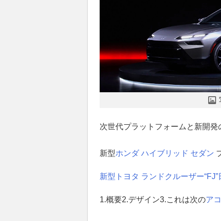
次世代プラットフォームと新開発
新型
ホンダ
ハイブリッド
セダン
新型トヨタ ランドクルーザー“FJ
1.概要2.デザイン3.これは次の
ア