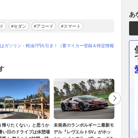
あ
ド
#セダン
#アコード
#スマート
はガソリン・軽油7円/L引き！（要マイカー登録＆特定情報
す
う帰りたくない」と思うか
未発表のランボルギーニ最新モ
ベントレ
. 暑い日のドライブは休憩場
デル『レヴエルトSV』がホッ
ル』、「