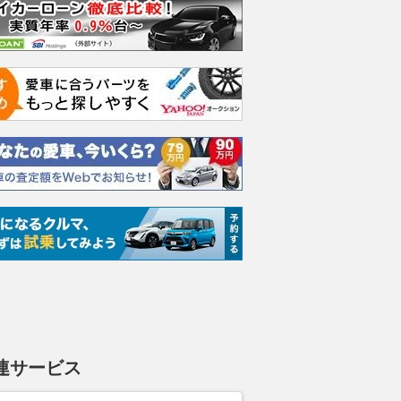
エヴォーラ
ホンダ NSX 3.0
ロールスロイス ゴース
日産 
ラ
ト ロールスロイス ゴ
ック 
支払総額
898
.
0
万円
ースト(第1世代 / RR4)
支払総額
支払総額
905
.
220
.
1
0
万円
連サービス