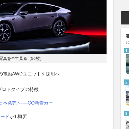
2
写真を全て見る（50枚）
の電動AWDユニットを採用へ。
プロトタイプの特徴
”日本発売へ──GQ新着カー
コード
か1.概要