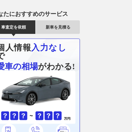
なたにおすすめのサービス
車査定を依頼
新車を見積る
個人情報
入力なし
で
愛車の相場
がわかる!
ー初のEV『トルカ
VIBYタクシー、東京都内を100
オリックスカ
キュレーションエンジ
台が8月10日から期間限定走行
ミアムクラス