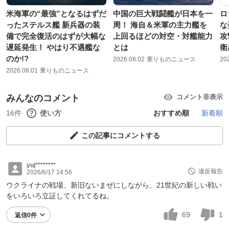
米海軍の“最強”となるはずだ
中国の巨大戦闘艦が日本を一
ロ
ったステルス艦 新兵器の装
周！ 海自＆米軍の主力艦を
な
備で完全復活のはずが大幅な
上回るほどの対空・対艦能力
攻
遅延発生！ やはり不遇艦な
とは
衛
のか!?
2026.08.02
乗りものニュース
20
2026.08.01
乗りものニュース
みんなのコメント
コメント非表示
16件
使い方
おすすめ順
新着順
この記事にコメントする
yuj********
違反報告
2026/6/17 14:56
ウクライナの戦場、新旧ないまぜにしながら、21世紀の新しい戦い
をいろいろ立証してくれてるね。
69
1
返信0件