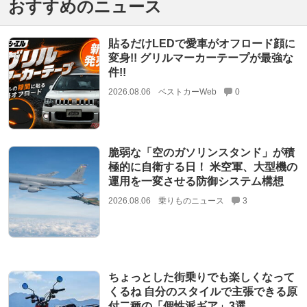
おすすめのニュース
貼るだけLEDで愛車がオフロード顔に
変身!! グリルマーカーテープが最強な
件!!
2026.08.06
ベストカーWeb
0
脆弱な「空のガソリンスタンド」が積
極的に自衛する日！ 米空軍、大型機の
運用を一変させる防御システム構想
2026.08.06
乗りものニュース
3
ちょっとした街乗りでも楽しくなって
くるね 自分のスタイルで主張できる原
付二種の「個性派ギア」3選