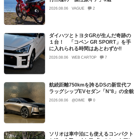
2026.08.06
VAGUE
2
ダイハツとトヨタGRが生んだ奇跡の
１台！ 「コペン GR SPORT」を手
に入れられる時間はあとわずか!!
2026.08.06
WEB CARTOP
7
航続距離750kmを誇るDSの新世代フ
ラッグシップEVセダン「N°8」の全貌
2026.08.06
@DIME
0
ソリオは車中泊にも使えるコンパクト