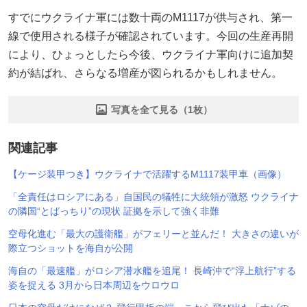
すでにウクライナ軍には数十両のM1117が供与され、第一
線で使用される様子が確認されています。今回の生産再開
により、ひょっとしたら今後、ウクライナ軍向けに追加契
約が結ばれ、さらなる増産が図られるかもしれません。
写真を全て見る（1枚）
関連記事
【ケージ装甲つき】ウクライナで活躍するM1117装甲車（画像）
「全責任はロシアにある」自国民の犠牲に大統領が激怒 ウクライナ
の隣国“とばっちり”の現状 証拠を示して強く非難
空母化進む「最大の護衛艦」がフェリーと並んだ！ 大きさの違いが
際立つショットを海自が公開
海自の「最速艦」がロシア潜水艦を追尾！ 長崎沖で“浮上航行”する
姿を捉える 3月から日本周辺をウロウロ