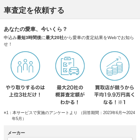
車査定を依頼する
あなたの愛車、今いくら？
申込み
最短3時間後
に
最大20社
から愛車の査定結果をWebでお知ら
せ！
※1：本サービスで実施のアンケートより （回答期間：2023年6月〜2024
年5月）
メーカー