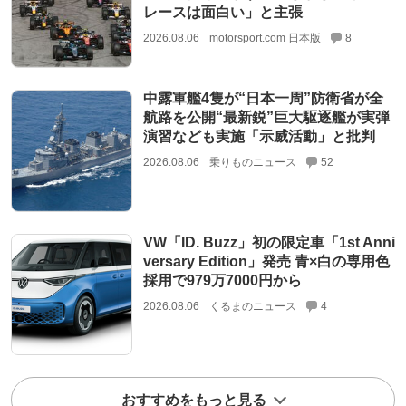
レースは面白い」と主張
2026.08.06
motorsport.com 日本版
8
中露軍艦4隻が“日本一周”防衛省が全
航路を公開“最新鋭”巨大駆逐艦が実弾
演習なども実施「示威活動」と批判
2026.08.06
乗りものニュース
52
VW「ID. Buzz」初の限定車「1st Anni
versary Edition」発売 青×白の専用色
採用で979万7000円から
2026.08.06
くるまのニュース
4
おすすめをもっと見る