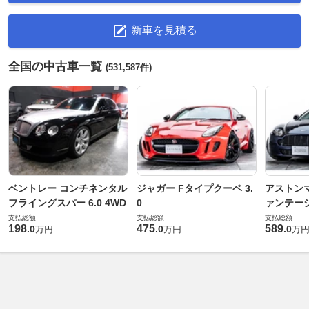
新車を見積る
全国の中古車一覧
(531,587件)
ベントレー コンチネンタル
ジャガー Fタイプクーペ 3.
アストンマ
フライングスパー 6.0 4WD
0
ァンテー
支払総額
支払総額
支払総額
198
475
589
.
0
.
0
.
0
万円
万円
万