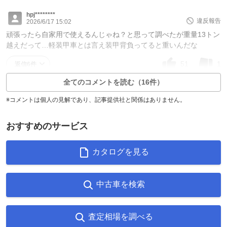
hpj********
違反報告
2026/6/17 15:02
頑張ったら自家用で使えるんじゃね？と思って調べたが重量13トン
越えだって…軽装甲車とは言え装甲背負ってると重いんだな
51
1
返信6件
全てのコメントを読む（16件）
※コメントは個人の見解であり、記事提供社と関係はありません。
おすすめのサービス
カタログを見る
中古車を検索
査定相場を調べる