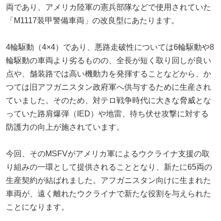
両であり、アメリカ陸軍の憲兵部隊などで使用されていた
「M1117装甲警備車両」の改良型にあたります。
4輪駆動（4×4）であり、悪路走破性については6輪駆動や8
輪駆動の車両より劣るものの、全長が短く取り回しが良い
点や、舗装路では高い機動力を発揮することなどから、か
つては旧アフガニスタン政府軍へ供与するために生産され
ていました。そのため、対テロ戦争時代に大きな脅威とな
っていた路肩爆弾（IED）や地雷、待ち伏せ攻撃に対する
防護力の向上が施されています。
今回、そのMSFVがアメリカ軍によるウクライナ支援の取
り組みの一環として提供されることとなり、新たに65両の
生産契約が結ばれました。アフガニスタン向けに生まれた
車両が、遠く離れたウクライナで新たな役割を与えられた
ことになります。