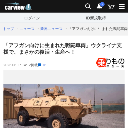
carview!
検索
通知
i
ログイン
ID新規取得
トップ
ニュース
業界ニュース
「アフガン向けに生まれた戦闘車両
「アフガン向けに生まれた戦闘車両」ウクライナ支
援で、まさかの復活・生産へ！
2026.06.17 14:12
掲載
16