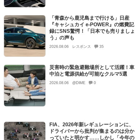
「青森から鹿児島まで行ける」日産
『キャシュカイ e-POWER』の燃費記
録にSNS驚愕！「日本でも売りましょ
う」の声も
2026.08.06
レスポンス
35
災害時の緊急避難場所として活躍！車
中泊と電源供給が可能なクルマ5選
2026.08.06
@DIME
0
FIA、2026年新レギュレーションに、
ドライバーから批判が集まるのは分か
っていたと明かす……しかし「今年の