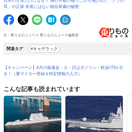
日本の空母だけになぜ？ 飛行甲板の端っこから飛び出た「ナゾの
耳」の正体 米英にはない独自装備の秘密
文：乗りものニュース 乗りものニュース編集部
関連タグ
#キャデラック
【キャンペーン】8月の毎週金・土・日はガソリン・軽油7円/L引
き！（要マイカー登録＆特定情報の入力）
こんな記事も読まれています