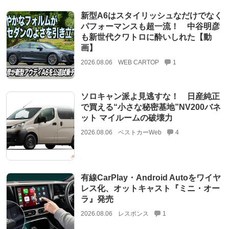
新型A6はスタイリッシュなだけでなく
パフォーマンスも超一流！ 中谷明彦
も新世代クワトロに酔いしれた【動
画】
2026.08.06
WEB CARTOP
1
ソロキャン派よ見逃すな！ 日産純正
で買える“小さな秘密基地”NV200バネ
ット マイルームの破壊力
2026.08.06
ベストカーWeb
4
有線CarPlay・Android Autoをワイヤ
レス化、オットキャスト『ミニ・オー
ラ』発売
2026.08.06
レスポンス
1