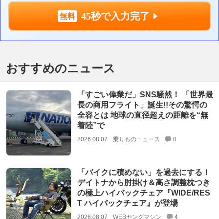
45秒で入力完了
おすすめのニュース
「すごい偉業だ」SNS騒然！ 「世界最
長の商用フライト」誕生!!その驚愕の
全容とは 地球の直径超えの距離を“無
着陸”で
2026.08.07
乗りものニュース
0
「バイクに積めない」を過去にする！
デイトナから肘掛け＆高さ調整枕つき
の極上ハイバックチェア『WIDE/RES
T ハイバックチェア』が登場
2026.08.07
WEBヤングマシン
4