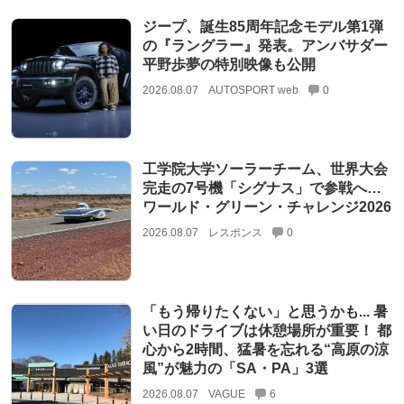
ジープ、誕生85周年記念モデル第1弾
の『ラングラー』発表。アンバサダー
平野歩夢の特別映像も公開
2026.08.07
AUTOSPORT web
0
工学院大学ソーラーチーム、世界大会
完走の7号機「シグナス」で参戦へ…
ワールド・グリーン・チャレンジ2026
2026.08.07
レスポンス
0
「もう帰りたくない」と思うかも... 暑
い日のドライブは休憩場所が重要！ 都
心から2時間、猛暑を忘れる“高原の涼
風”が魅力の「SA・PA」3選
2026.08.07
VAGUE
6