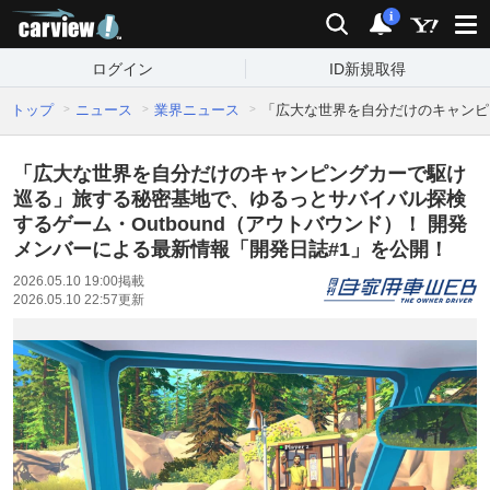
carview!
検索
通知
i
ログイン
ID新規取得
トップ
ニュース
業界ニュース
「広大な世界を自分だけのキャンピン
「広大な世界を自分だけのキャンピングカーで駆け
巡る」旅する秘密基地で、ゆるっとサバイバル探検
するゲーム・Outbound（アウトバウンド）！ 開発
メンバーによる最新情報「開発日誌#1」を公開！
2026.05.10 19:00
掲載
2026.05.10 22:57
更新