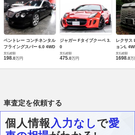
ベントレー コンチネンタル
ジャガー Fタイプクーペ 3.
レクサス L
フライングスパー 6.0 4WD
0
ョンL 4W
支払総額
支払総額
支払総額
198
475
1698
.
0
.
0
.
0
万円
万円
万
車査定を依頼する
個人情報
入力なし
で
愛