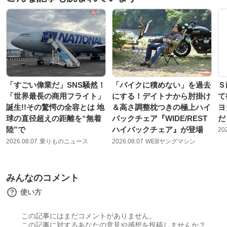
「すごい偉業だ」SNS騒然！
「バイクに積めない」を過去
Ｓ
「世界最長の商用フライト」
にする！デイトナから肘掛け
て
誕生!!その驚愕の全容とは 地
＆高さ調整枕つきの極上ハイ
ヨ
球の直径超えの距離を“無着
バックチェア『WIDE/REST
だ
陸”で
ハイバックチェア』が登場
20
2026.08.07
乗りものニュース
2026.08.07
WEBヤングマシン
みんなのコメント
使い方
この記事にはまだコメントがありません。
この記事に対するあなたの意見や感想を投稿しませんか？