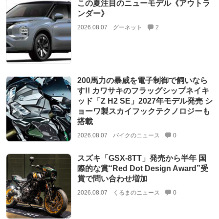
この夏注目のニューモデル《アウトラ
ンダー》
2026.08.07
グーネット
2
200馬力の暴威を電子制御で飼いなら
す!! カワサキのフラッグシップネイキ
ッド「Z H2 SE」2027年モデル発売 シ
ョーワ製スカイフックテクノロジーも
搭載
2026.08.07
バイクのニュース
0
スズキ「GSX-8TT」発売から半年 国
際的な賞“Red Dot Design Award”受
賞で問い合わせ増加
2026.08.07
くるまのニュース
0