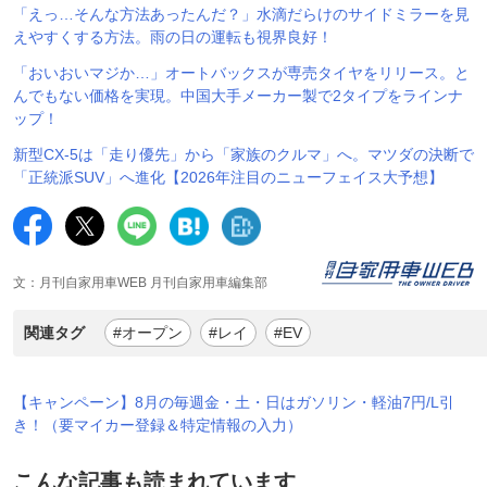
「えっ…そんな方法あったんだ？」水滴だらけのサイドミラーを見
えやすくする方法。雨の日の運転も視界良好！
「おいおいマジか…」オートバックスが専売タイヤをリリース。と
んでもない価格を実現。中国大手メーカー製で2タイプをラインナ
ップ！
新型CX-5は「走り優先」から「家族のクルマ」へ。マツダの決断で
「正統派SUV」へ進化【2026年注目のニューフェイス大予想】
文：月刊自家用車WEB 月刊自家用車編集部
関連タグ
#オープン
#レイ
#EV
【キャンペーン】8月の毎週金・土・日はガソリン・軽油7円/L引
き！（要マイカー登録＆特定情報の入力）
こんな記事も読まれています