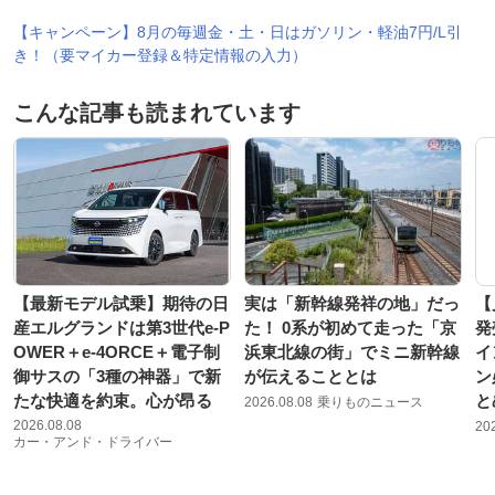
【キャンペーン】8月の毎週金・土・日はガソリン・軽油7円/L引
き！（要マイカー登録＆特定情報の入力）
こんな記事も読まれています
【最新モデル試乗】期待の日
実は「新幹線発祥の地」だっ
【
産エルグランドは第3世代e-P
た！ 0系が初めて走った「京
発
OWER＋e-4ORCE＋電子制
浜東北線の街」でミニ新幹線
イ
御サスの「3種の神器」で新
が伝えることとは
ン
たな快適を約束。心が昂る
と
2026.08.08
乗りものニュース
2026.08.08
20
カー・アンド・ドライバー