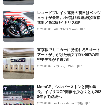
レコードブレイク連発の初日はベッツ
ェッキが最速。小椋は5戦連続Q2直接
進出／第12戦イギリスGP
2026.08.08
AUTOSPORT web
1
東京駅でミニカーに見惚れろ!! オート
アートが手がけた頭文字Dや007の精
密モデルがド迫力!!
2026.08.07
ベストカーWeb
7
MotoGP、シルバーストンと契約延
長。イギリスGP開催を少なくとも202
8年まで継続へ
2026.08.07
motorsport.com 日本版
1