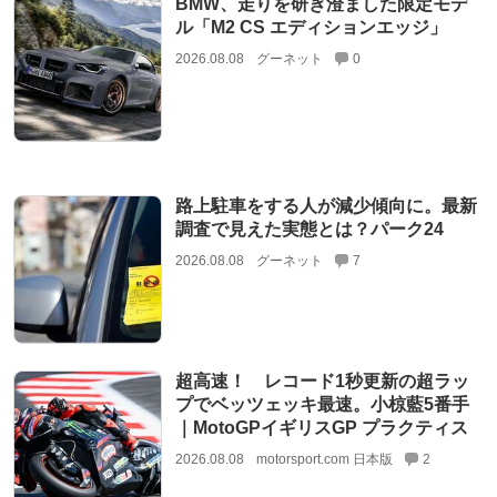
BMW、走りを研ぎ澄ました限定モデ
ル「M2 CS エディションエッジ」
2026.08.08
グーネット
0
路上駐車をする人が減少傾向に。最新
調査で見えた実態とは？パーク24
2026.08.08
グーネット
7
超高速！ レコード1秒更新の超ラッ
プでベッツェッキ最速。小椋藍5番手
｜MotoGPイギリスGP プラクティス
2026.08.08
motorsport.com 日本版
2