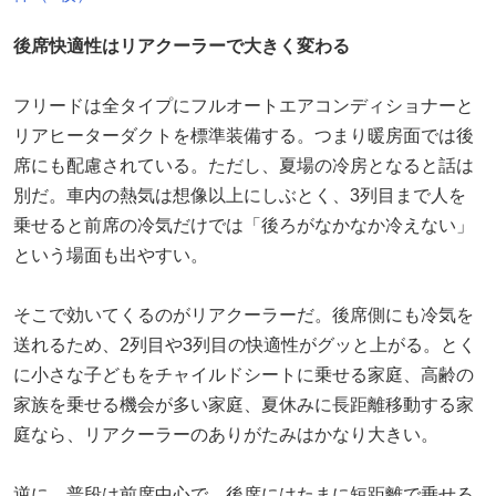
後席快適性はリアクーラーで大きく変わる
フリードは全タイプにフルオートエアコンディショナーと
リアヒーターダクトを標準装備する。つまり暖房面では後
席にも配慮されている。ただし、夏場の冷房となると話は
別だ。車内の熱気は想像以上にしぶとく、3列目まで人を
乗せると前席の冷気だけでは「後ろがなかなか冷えない」
という場面も出やすい。
そこで効いてくるのがリアクーラーだ。後席側にも冷気を
送れるため、2列目や3列目の快適性がグッと上がる。とく
に小さな子どもをチャイルドシートに乗せる家庭、高齢の
家族を乗せる機会が多い家庭、夏休みに長距離移動する家
庭なら、リアクーラーのありがたみはかなり大きい。
逆に、普段は前席中心で、後席にはたまに短距離で乗せる