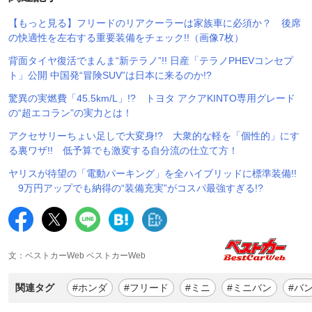
【もっと見る】フリードのリアクーラーは家族車に必須か？ 後席
の快適性を左右する重要装備をチェック!!（画像7枚）
背面タイヤ復活でまんま“新テラノ”!! 日産「テラノPHEVコンセプ
ト」公開 中国発“冒険SUV”は日本に来るのか!?
驚異の実燃費「45.5km/L」!? トヨタ アクアKINTO専用グレード
の“超エコラン”の実力とは！
アクセサリーちょい足しで大変身!? 大衆的な軽を「個性的」にす
る裏ワザ!! 低予算でも激変する自分流の仕立て方！
ヤリスが待望の「電動パーキング」を全ハイブリッドに標準装備!!
9万円アップでも納得の“装備充実”がコスパ最強すぎる!?
文：ベストカーWeb ベストカーWeb
関連タグ
#ホンダ
#フリード
#ミニ
#ミニバン
#バ