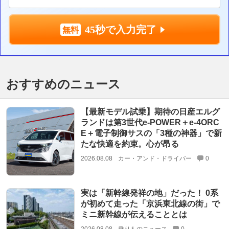
45秒で入力完了
おすすめのニュース
【最新モデル試乗】期待の日産エルグ
ランドは第3世代e-POWER＋e-4ORC
E＋電子制御サスの「3種の神器」で新
たな快適を約束。心が昂る
2026.08.08
カー・アンド・ドライバー
0
実は「新幹線発祥の地」だった！ 0系
が初めて走った「京浜東北線の街」で
ミニ新幹線が伝えることとは
2026.08.08
乗りものニュース
0