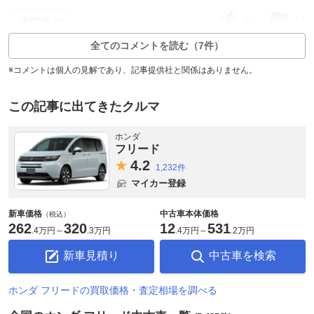
21
13
返信0件
全てのコメントを読む（7件）
※コメントは個人の見解であり、記事提供社と関係はありません。
この記事に出てきたクルマ
ホンダ
フリード
4.
2
1,232件
マイカー登録
新車価格
中古車本体価格
（税込）
262
320
12
531
.
4万円
～
.
3万円
.
4万円
～
.
2万円
新車見積り
中古車を検索
ホンダ フリードの買取価格・査定相場を調べる