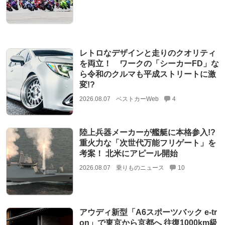
レトロなデザインと走りのクオリティ
を両立！ ワークの「シーカーFD」な
ら令和のクルマも平成ストリートに激
変!?
2026.08.07
ベストカーWeb
4
陸上兵器メーカーが艦艇に本格参入!?
重火力な「次世代万能フリゲート」を
考案！ 北米にアピール開始
2026.08.07
乗りものニュース
10
アウディ新型「A6スポーツバック e-tr
on」で東京から京都へ 往復1000km級