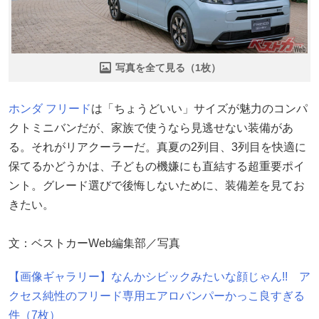
写真を全て見る（1枚）
ホンダ
フリード
は「ちょうどいい」サイズが魅力のコンパ
クトミニバンだが、家族で使うなら見逃せない装備があ
る。それがリアクーラーだ。真夏の2列目、3列目を快適に
保てるかどうかは、子どもの機嫌にも直結する超重要ポイ
ント。グレード選びで後悔しないために、装備差を見てお
きたい。
文：ベストカーWeb編集部／写真
【画像ギャラリー】なんかシビックみたいな顔じゃん!! ア
クセス純性のフリード専用エアロバンパーかっこ良すぎる
件（7枚）