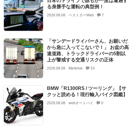
日常のドライブで誰もが一度は遭遇す
る身勝手な運転の典型例！
2026.08.08
ベストカーWeb
7
「サンデードライバーさん、お願いだ
から急に入ってこないで！」 お盆の高
速道路、トラックドライバーの5割以
上が警戒する交通リスクの正体
2026.08.08
Merkmal
53
BMW「R1300RS / ツーリング」【サ
クッと読める！現行輸入バイク図鑑】
2026.08.08
webオートバイ
0