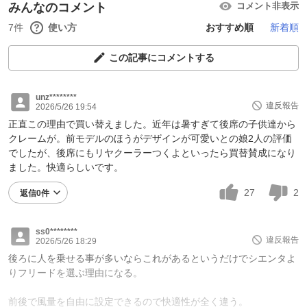
みんなのコメント
コメント非表示
7件
使い方
おすすめ順
新着順
この記事にコメントする
unz********
違反報告
2026/5/26 19:54
正直この理由で買い替えました。近年は暑すぎて後席の子供達から
クレームが。前モデルのほうがデザインが可愛いとの娘2人の評価
でしたが、後席にもリヤクーラーつくよといったら買替賛成になり
ました。快適らしいです。
27
2
返信0件
ss0********
違反報告
2026/5/26 18:29
後ろに人を乗せる事が多いならこれがあるというだけでシエンタよ
りフリードを選ぶ理由になる。
前後で風量を自由に設定できるので快適性が全く違う。