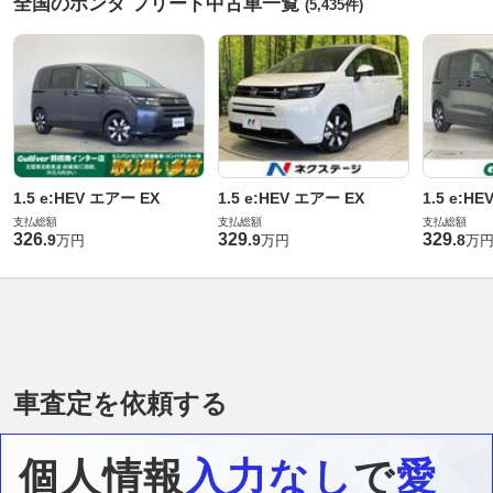
全国のホンダ フリード中古車一覧
(5,435件)
1.5 e:HEV エアー EX
1.5 e:HEV エアー EX
1.5 e:H
支払総額
支払総額
支払総額
326
329
329
.
9
.
9
.
8
万円
万円
万
車査定を依頼する
個人情報
入力なし
で
愛