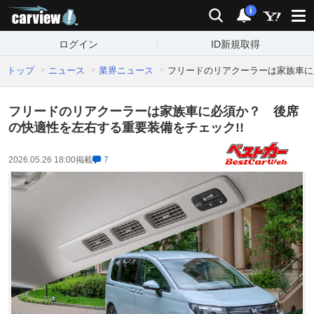
carview!
検索
通知
i
ログイン
ID新規取得
トップ
ニュース
業界ニュース
フリードのリアクーラーは家族車に
フリードのリアクーラーは家族車に必須か？ 後席
の快適性を左右する重要装備をチェック!!
2026.05.26 18:00
掲載
7