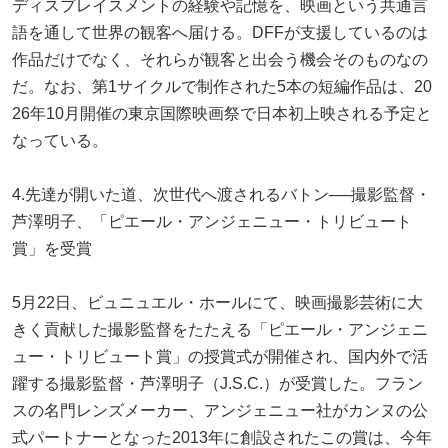
ディスプレイスメントの経験や記憶を、映画という共通言
語を通して世界の観客へ届ける。DFFが支援しているのは
作品だけでなく、それらが観客と出会う機会そのものなの
だ。なお、第1サイクルで制作された5本の短編作品は、20
26年10月開催の東京国際映画祭で日本初上映される予定と
なっている。
4.先達が開いた道、次世代へ渡されるバトン──撮影監督・
芦澤明子、「ピエール・アンジェニュー・トリビュート
賞」を受賞
5月22日、ビュニュエル・ホールにて、映画撮影芸術に大
きく貢献した撮影監督をたたえる「ピエール・アンジェニ
ュー・トリビュート賞」の授賞式が開催され、国内外で活
躍する撮影監督・芦澤明子（J.S.C.）が受賞した。フラン
スの名門レンズメーカー、アンジェニュー社がカンヌの公
式パートナーとなった2013年に創設されたこの賞は、今年