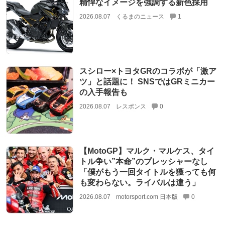
精悍なイメージを強調する新色採用
2026.08.07
くるまのニュース
1
スシロー×トヨタGRのコラボが「激ア
ツ」と話題に！ SNSではGRミニカー
の入手報告も
2026.08.07
レスポンス
0
【MotoGP】マルク・マルケス、タイ
トル争い”本命”のプレッシャーなし
「僕がもう一回タイトルを獲っても何
も変わらない。ライバルは違う」
2026.08.07
motorsport.com 日本版
0