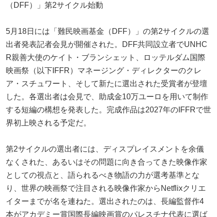
（DFF）」第2サイクル始動
5月18日には「難民映画基金（DFF）」の第2サイクルの選
出者発表記者会見が開催された。DFF共同設立者でUNHC
R親善大使のケイト・ブランシェット、ロッテルダム国際
映画祭（以下IFFR）マネージング・ディレクターのクレ
ア・スチュワート、そして新たに選出された受賞者が登壇
した。各選出者は会見で、助成金10万ユーロを用いて制作
する短編の構想を発表した。完成作品は2027年のIFFRで世
界初上映される予定だ。
第2サイクルの選出者には、ディスプレイスメントを余儀
なくされた、あるいはその問題に向き合ってきた映像作家
としての視点と、語られるべき物語の力が選考基準とな
り、世界の映画祭で注目される映像作家からNetflixクリエ
イターまでが名を連ねた。選出されたのは、長編監督作4
本がアカデミー賞国際長編映画賞のパレスチナ代表に選ば