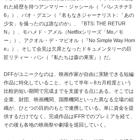
れた経歴を持つアンマリー・ジャシール（『パレスチナ3
6』）、バオ・グエン（『名もなきジャーナリスト: 「あの
少女」を撮ったのは誰なのか』、『BTS: THE RETUR
N』）、モハメド・アメル（Netflixシリーズ「Mo／モ
ー」）、アクオル・デ・マビオル（『No Simple Way Hom
e』）、そして会見は欠席となったドキュメンタリーの巨
匠リティー・パン（『私たちは森の果実』）だ。
DFFがユニークなのは、映画作家が自由に実験できる短編
作品に特化していること、そして半年～8カ月程度という
比較的短い期間で完成までを支援する点にある。そこでは
企業、財団、映画機関、国際機関といった異なる立場の組
織が、ひとつの目的のもとで連携している。単に資金を提
供するだけでなく、完成作品はIFFRでのプレミアを経て、
その後も各地の映画祭や劇場を巡回していく。