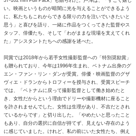
37-102 mm Full Pack」も贈られた。芦澤は、「すごく嬉し
い。映画というものが暗闇に光を与えることができるよう
に、私たちもこれからできる限りの力を注いでいきたいと
思う」と喜びを語り、一緒に作品をつくってきた監督やス
タッフ、俳優たち、そして「わがままな現場を支えてくれ
た」アシスタントたちへの感謝を述べた。
同賞では2018年から若手女性撮影監督への「特別奨励賞」
も贈られており、今年は1996年生まれ、ベトナム出身のグ
エン・ファン・リン・ダンが受賞。俳優・映画監督のグザ
ヴィエ・ドランからトロフィーを授与され、受賞スピーチ
では、「ベトナムに戻って撮影監督として働き始めたと
き、女性だからという理由でドリーや撮影機材に座ること
を許されませんでした。女性は生理があり、不吉だとされ
ているからです」と切り出した。「やめたいと思ったこと
もあり、自分の選択に自信が持てず、見えない存在のよう
に感じていました。けれど、私の前にいた女性たち、例え