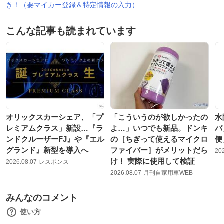
き！（要マイカー登録＆特定情報の入力）
こんな記事も読まれています
オリックスカーシェア、「プ
「こういうのが欲しかったの
水
レミアムクラス」新設…『ラ
よ…」いつでも新品。ドンキ
バ
ンドクルーザーFJ』や『エル
の［ちぎって使えるマイクロ
便
グランド』新型を導入へ
ファイバー］がメリットだら
20
け！ 実際に使用して検証
2026.08.07
レスポンス
2026.08.07
月刊自家用車WEB
みんなのコメント
使い方