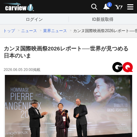
carview!
検索
通知
i
ログイン
ID新規取得
トップ
ニュース
業界ニュース
カンヌ国際映画祭2026レポート─
カンヌ国際映画祭2026レポート──世界が見つめる
日本のいま
2026.06.05 20:00
掲載