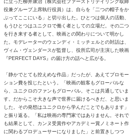
に立った柳井康治（株式会社ファーストリテイリング取締
役兼グループ上席執行役員）は、自らを「二つの帽子をか
ぶってここにいる」と切り出した。ひとつは個人の活動、
もうひとつはユニクロで働く者としての立場だ。その二つ
を行き来する者として、映画との関わりについて明かし
た。モデレーターのウェンディ・ミッチェルとの対話は、
ヴィム・ヴェンダースが監督し、役所広司が主演した映画
『PERFECT DAYS』の届け方の話へと広がる。
「静かでとても控えめな作品」だったが、あえてプロモー
ション費を投じたという。「映画の観客もグローバルな
ら、ユニクロのファンもグローバル。そこは共通していま
す。だからこそ大きな声で世界に届けるべきだ、と思いま
した。その発想はユニクロから学んだことでもあります」
と振り返る。「私は映画の専門家ではありません。それで
も結果として、カンヌ受賞作やアカデミー賞ノミネート作
に関わるプロデューサーになりました」と前置きしつつ