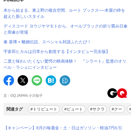
本から始まる、東上野の複合空間、ルート ブックス──本屋の枠を
超えた新しいスタイル
ディスコード ヨウジヤマモトから、オールブラックの折り畳み日傘
と雨傘が登場
秦 基博 × 離婚伝説、スペシャル対談ふたたび！
宇多田ヒカルは日常から創造する【インタビュー完全版】
二度と味わいたくない驚愕の映画体験！ 『シラート』監督のオリ
ベル・ラシェにインタビュー
文：GQ JAPAN 小川知子
関連タグ
#トリビュート
#ビュート
#サクラ
#クー
【キャンペーン】8月の毎週金・土・日はガソリン・軽油7円/L引