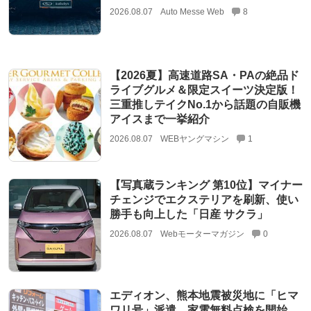
2026.08.07
Auto Messe Web
8
【2026夏】高速道路SA・PAの絶品ド
ライブグルメ＆限定スイーツ決定版！
三重推しテイクNo.1から話題の自販機
アイスまで一挙紹介
2026.08.07
WEBヤングマシン
1
【写真蔵ランキング 第10位】マイナー
チェンジでエクステリアを刷新、使い
勝手も向上した「日産 サクラ」
2026.08.07
Webモーターマガジン
0
エディオン、熊本地震被災地に「ヒマ
ワリ号」派遣…家電無料点検を開始