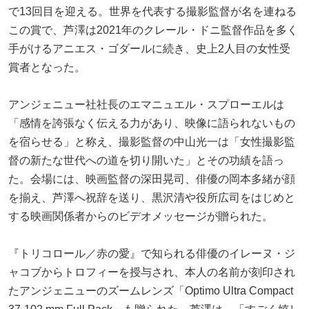
で13回目を迎える。世界を代表する撮影監督が名を連ねる
この賞で、芦澤は2021年のクレール・ドニ監督作品を多く
手がけるアニエス・ゴダールに続き、史上2人目の女性受
賞者となった。
アンジェニュー社社長のエマニュエル・スプローエルは
「感情を誇張なく伝える力があり、映像に語られないもの
を宿らせる」と称え、撮影監督の中山光一は「女性撮影監
督の新たな世代への道を切り開いた」とその功績を語っ
た。会場には、映画監督の深田晃司、俳優の岡本多緒が顔
を揃え、芦澤へ祝辞を送り、黒沢清や役所広司をはじめと
する映画関係者からのビデオメッセージが贈られた。
『トリコロール／赤の愛』で知られる俳優のイレーヌ・ジ
ャコブからトロフィーを授与され、本人の名前が刻印され
たアンジェニューのズームレンズ「Optimo Ultra Compact