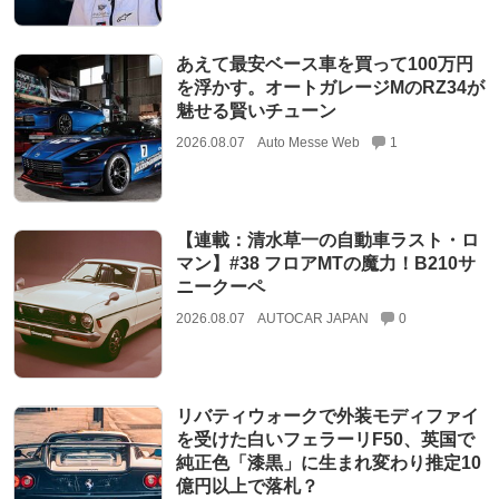
あえて最安ベース車を買って100万円
を浮かす。オートガレージMのRZ34が
魅せる賢いチューン
2026.08.07
Auto Messe Web
1
【連載：清水草一の自動車ラスト・ロ
マン】#38 フロアMTの魔力！B210サ
ニークーペ
2026.08.07
AUTOCAR JAPAN
0
リバティウォークで外装モディファイ
を受けた白いフェラーリF50、英国で
純正色「漆黒」に生まれ変わり推定10
億円以上で落札？