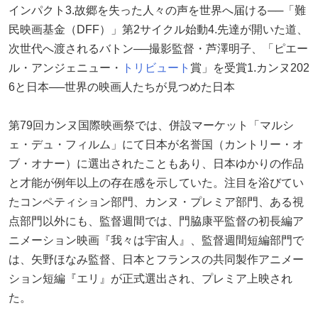
インパクト3.故郷を失った人々の声を世界へ届ける──「難
民映画基金（DFF）」第2サイクル始動4.先達が開いた道、
次世代へ渡されるバトン──撮影監督・芦澤明子、「ピエー
ル・アンジェニュー・
トリビュート
賞」を受賞1.カンヌ202
6と日本──世界の映画人たちが見つめた日本
第79回カンヌ国際映画祭では、併設マーケット「マルシ
ェ・デュ・フィルム」にて日本が名誉国（カントリー・オ
ブ・オナー）に選出されたこともあり、日本ゆかりの作品
と才能が例年以上の存在感を示していた。注目を浴びてい
たコンペティション部門、カンヌ・プレミア部門、ある視
点部門以外にも、監督週間では、門脇康平監督の初長編ア
ニメーション映画『我々は宇宙人』、監督週間短編部門で
は、矢野ほなみ監督、日本とフランスの共同製作アニメー
ション短編『エリ』が正式選出され、プレミア上映され
た。