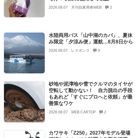
2026.08.07
月刊自家用車WEB
2
水陸両用バス「山中湖のカバ」、夏休
み限定「夕涼み便」運航…8月8日から
2026.08.07
レスポンス
0
砂地や泥濘地や雪でクルマのタイヤが
空転して動かない！ 自力脱出の手段
もあれど「すぐにプロへと依頼」が最
善策なワケ
2026.08.07
WEB CARTOP
2
カワサキ「Z250」2027年モデル登場