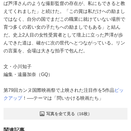
ば芦澤さんのような撮影監督の存在が、私にもできると教
えてくれました」と続けた。「この賞は私だけへの励まし
ではなく、自分の国でまだこの職業に就けていない場所で
育つ多くの若い女の子たちへの励ましでもある」と結ん
だ。史上2人目の女性受賞者として壇上に立った芦澤が歩
んできた道は、確かに次の世代へとつながっている。リン
の言葉を、会場は大きな拍手で包んだ。
文・小川知子
編集・遠藤加奈（GQ）
第79回カンヌ国際映画祭で上映された注目作を5作品
ピッ
クアップ
！──テーマは「問いかける映画たち」
写真を全て見る（16枚）
関連記事