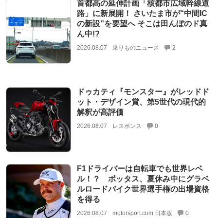
首都高の延伸計画「核都市広域幹線道
路」に新展開！ さいたま市が“中間IC
の新設”を要望へ そこは田んぼのド真
ん中!?
2026.08.07
乗りものニュース
2
ドゥカティ『モンスター』がレッドド
ット・デザイン賞、第5世代の現代的
解釈が高評価
2026.08.07
レスポンス
0
F1ドライバーは自転車でも世界レベ
ル！？ ボッタス、夏休み中にグラベ
ルロードバイク世界選手権の出場資格
を得る
2026.08.07
motorsport.com 日本版
0