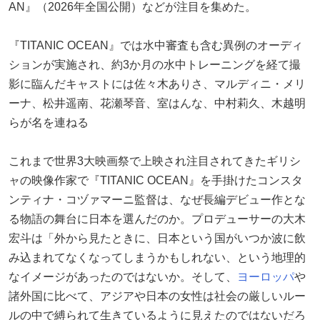
AN』（2026年全国公開）などが注目を集めた。
『TITANIC OCEAN』では水中審査も含む異例のオーディ
ションが実施され、約3か月の水中トレーニングを経て撮
影に臨んだキャストには佐々木ありさ、マルディニ・メリ
ーナ、松井遥南、花瀬琴音、室はんな、中村莉久、木越明
らが名を連ねる
これまで世界3大映画祭で上映され注目されてきたギリシ
ャの映像作家で『TITANIC OCEAN』を手掛けたコンスタ
ンティナ・コヅァマーニ監督は、なぜ長編デビュー作とな
る物語の舞台に日本を選んだのか。プロデューサーの大木
宏斗は「外から見たときに、日本という国がいつか波に飲
み込まれてなくなってしまうかもしれない、という地理的
なイメージがあったのではないか。そして、
ヨーロッパ
や
諸外国に比べて、アジアや日本の女性は社会の厳しいルー
ルの中で縛られて生きているように見えたのではないだろ