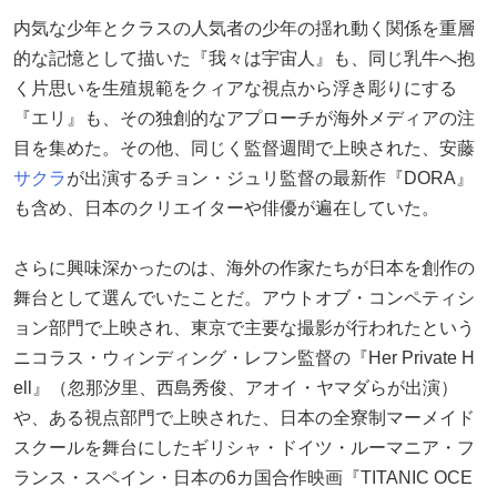
内気な少年とクラスの人気者の少年の揺れ動く関係を重層
的な記憶として描いた『我々は宇宙人』も、同じ乳牛へ抱
く片思いを生殖規範をクィアな視点から浮き彫りにする
『エリ』も、その独創的なアプローチが海外メディアの注
目を集めた。その他、同じく監督週間で上映された、安藤
サクラ
が出演するチョン・ジュリ監督の最新作『DORA』
も含め、日本のクリエイターや俳優が遍在していた。
さらに興味深かったのは、海外の作家たちが日本を創作の
舞台として選んでいたことだ。アウトオブ・コンペティシ
ョン部門で上映され、東京で主要な撮影が行われたという
ニコラス・ウィンディング・レフン監督の『Her Private H
ell』（忽那汐里、西島秀俊、アオイ・ヤマダらが出演）
や、ある視点部門で上映された、日本の全寮制マーメイド
スクールを舞台にしたギリシャ・ドイツ・ルーマニア・フ
ランス・スペイン・日本の6カ国合作映画『TITANIC OCE