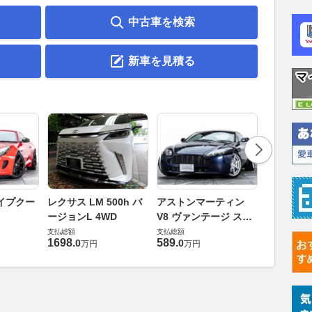
中古車を検索
新車を見積る
ロータス 
イプクー
レクサス LM 500h バ
アストンマーティン
エヴォー
ージョンL 4WD
V8 ヴァンテージ スポ
支払総額
ーツシフト
支払総額
支払総額
448
.
0
万円
1698
.
589
.
0
0
万円
万円