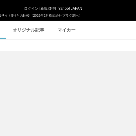
ログイン
[
新規取得
]
Yahoo! JAPAN
サイト5社との比較（2026年2月株式会社プラグ調べ）
オリジナル記事
マイカー