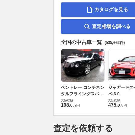
カタログを見る
査定相場を調べる
全国の中古車一覧
(535,662件)
ベントレー コンチネン
ジャガー Fタ
タルフライングスパー
ペ 3.0
6.0 4WD
支払総額
支払総額
198
.
475
.
0
0
万円
万円
査定を依頼する