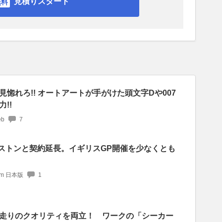
見積りスタート
惚れろ!! オートアートが手がけた頭文字Dや007
!!
b
7
バーストンと契約延長。イギリスGP開催を少なくとも
com 日本版
1
走りのクオリティを両立！ ワークの「シーカー