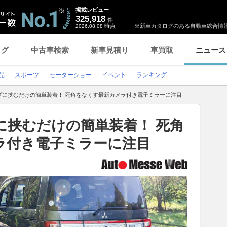
掲載レビュー
325,918
件
時点
※新車カタログのある自動車総合情報
2026.08.08
ログ
中古車検索
新車見積り
車買取
ニュース
品
スポーツ
モーターショー
イベント
ランキング
プに挟むだけの簡単装着！ 死角をなくす最新カメラ付き電子ミラーに注目
に挟むだけの簡単装着！ 死角
ラ付き電子ミラーに注目