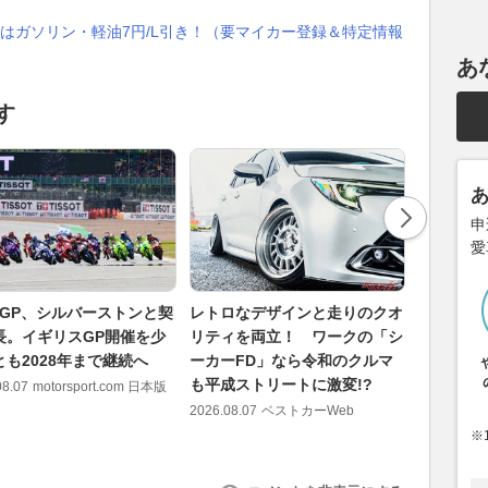
はガソリン・軽油7円/L引き！（要マイカー登録＆特定情報
あ
す
申
愛
toGP、シルバーストンと契
レトロなデザインと走りのクオ
陸上兵器
長。イギリスGP開催を少
リティを両立！ ワークの「シ
参入!? 
とも2028年まで継続へ
ーカーFD」なら令和のクルマ
フリゲー
も平成ストリートに激変!?
アピール
08.07
motorsport.com 日本版
2026.08.07
ベストカーWeb
2026.08.07
※