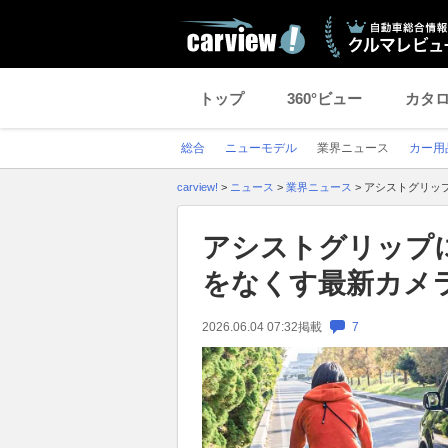
トップ
360°ビュー
カタ
総合
ニューモデル
業界ニュース
カー用
carview!
>
ニュース
>
業界ニュース
>
アシストグリッ
アシストグリップ
をなくす最新カメ
2026.06.04 07:32
掲載
7