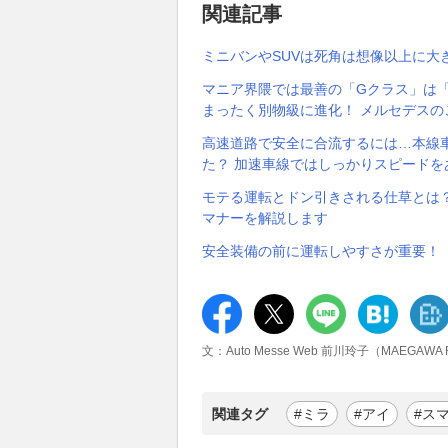
関連記事
ミニバンやSUVは死角は想像以上に大
マニア界隈では最善の「Gクラス」は「G
まったく別物級に進化！ メルセデスの
高速道路で安全に合流するには…本線
た？ 加速車線ではしっかりスピードを
モテる運転とドン引きされる仕草とは
マナーを解説します
安全装備の前に運転しやすさが重要！
文：Auto Messe Web 前川玲子（MAEGAWA 
関連タグ
#ミラ
#アイ
#ス