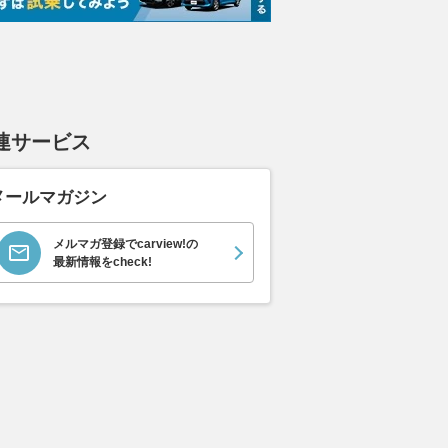
連サービス
メールマガジン
メルマガ登録でcarview!の
最新情報をcheck!