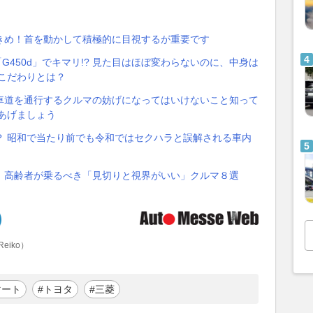
きめ！首を動かして積極的に目視するが重要です
450d」でキマリ!? 見た目はほぼ変わらないのに、中身は
こだわりとは？
車道を通行するクルマの妨げになってはいけないこと知って
あげましょう
？ 昭和で当たり前でも令和ではセクハラと誤解される車内
 高齢者が乗るべき「見切りと視界がいい」クルマ８選
Reiko）
マート
#トヨタ
#三菱