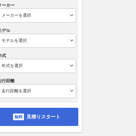
メーカー
モデル
年式
走行距離
見積りスタート