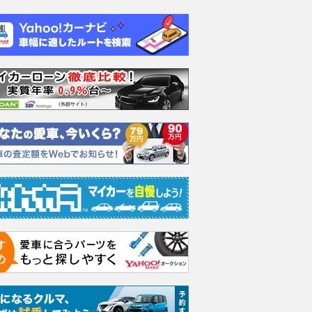
エヴォーラ
ホンダ NSX 3.0
ロールスロイス ゴース
日産 
ラ
ト ロールスロイス ゴ
ック 
支払総額
898
.
0
万円
ースト(第1世代 / RR4)
支払総額
支払総額
905
.
220
.
1
0
万円