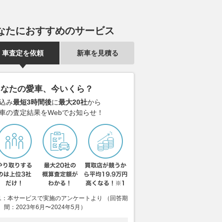
なたにおすすめのサービス
車査定を依頼
新車を見積る
あなたの愛車、今いくら？
込み
最短3時間後
に
最大20社
から
車の査定結果をWebでお知らせ！
メーカーが艦艇に本格
アウディ新型「A6スポーツバ
まもなくお盆
重火力な「次世代万能
ック e-tron」で東京から京都
路「渋滞」の
ト」を考案！ 北米に
へ 往復1000km級ロングランで
最大予想は45
開始
見えた最新EVの実力とは
避けるべき日
乗りものニュース
2026.08.07
くるまのニュース
2026.08.07
VAG
1：本サービスで実施のアンケートより （回答期
間：2023年6月〜2024年5月）