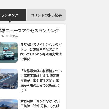
ランキング
コメントの多い記事
業界ニュースアクセスランキング
026.08.08
更新
赤灯だけでサイレンなしのパ
トカーは緊急車両なのか？
抜いていいのかを道路交通法
で解説
「世界最大級の斜張橋」つい
に基礎工事はじまる 阪高湾
岸線が「海を渡る区間」 海
底から塔の上まで300m近く
に!?
新戦闘機「首がつながった」
日英伊 「空中分解」した独