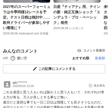
2027年のスーパーフォーミュ
日産『ティアナ』用、テイン
来
ラは今季同様12レースを予
の新・純正互換ショック「エ
タ
定。テスト日程は検討中……
ンデュラ・プロ・ベーシッ
諦
欧州ドライバーが参加しやす
ク」発売
な
い環境に？
切
2026.08.08
レスポンス
2026.08.08
motorsport.com 日本版
20
みんなのコメント
コメント非表示
4件
使い方
おすすめ順
新着順
この記事にコメントする
qdc********
違反報告
2026/5/16 10:26
これを迷惑と思う人もいれば賑わうと思う人もいて、それぞれの考
え方が有る、万人が良しとする事など無い。
連日だと迷惑な事でも一日二日位は我慢しても良さそうなものだ。
今日はうちのごく近くの小学校で運動会の様で朝から大音量の音楽