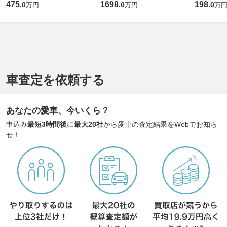
475
1698
198
.
0
.
0
.
0
万円
万円
万
車査定を依頼する
あなたの愛車、今いくら？
申込み
最短3時間後
に
最大20社
から愛車の査定結果をWebでお知ら
せ！