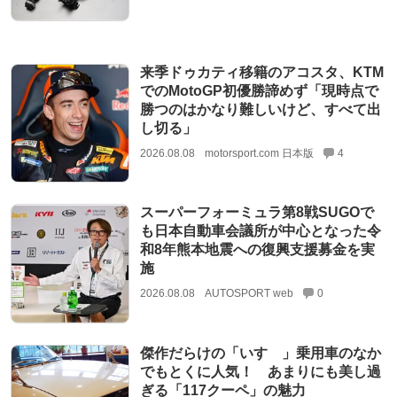
来季ドゥカティ移籍のアコスタ、KTM
でのMotoGP初優勝諦めず「現時点で
勝つのはかなり難しいけど、すべて出
し切る」
2026.08.08
motorsport.com 日本版
4
スーパーフォーミュラ第8戦SUGOで
も日本自動車会議所が中心となった令
和8年熊本地震への復興支援募金を実
施
2026.08.08
AUTOSPORT web
0
傑作だらけの「いすゞ」乗用車のなか
でもとくに人気！ あまりにも美し過
ぎる「117クーペ」の魅力