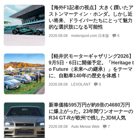
【海外F1記者の視点】大きく躓いたア
ストンマーティン・ホンダ。しかし近
い将来、ドライバーたちにとって魅力
的な選択肢になる可能性
2026.08.08
motorsport.com 日本版
6
【軽井沢モーターギャザリング2026】
9月5日・6日に開催予定。「Heritage t
o Future（未来への継承）」をテーマ
に、自動車140年の歴史を体感！
2026.08.08
LEVOLANT
0
新車価格595万円が約8倍の4680万円
に爆上がった。23年間ワンオーナーの
R34 GT-Rが欧州で残したJDM人気
2026.08.08
Auto Messe Web
7