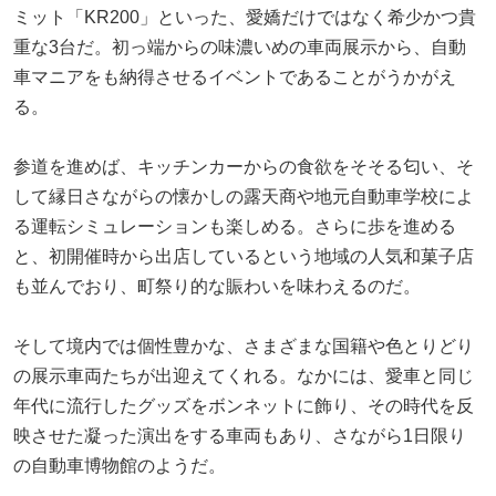
ミット「KR200」といった、愛嬌だけではなく希少かつ貴
重な3台だ。初っ端からの味濃いめの車両展示から、自動
車マニアをも納得させるイベントであることがうかがえ
る。
参道を進めば、キッチンカーからの食欲をそそる匂い、そ
して縁日さながらの懐かしの露天商や地元自動車学校によ
る運転シミュレーションも楽しめる。さらに歩を進める
と、初開催時から出店しているという地域の人気和菓子店
も並んでおり、町祭り的な賑わいを味わえるのだ。
そして境内では個性豊かな、さまざまな国籍や色とりどり
の展示車両たちが出迎えてくれる。なかには、愛車と同じ
年代に流行したグッズをボンネットに飾り、その時代を反
映させた凝った演出をする車両もあり、さながら1日限り
の自動車博物館のようだ。