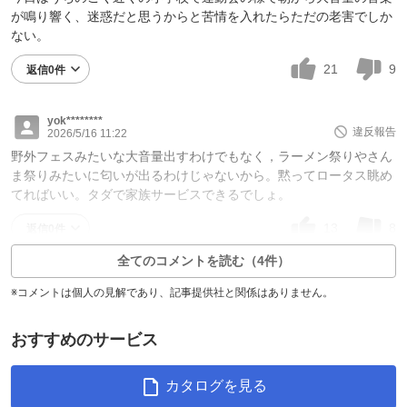
が鳴り響く、迷惑だと思うからと苦情を入れたらただの老害でしか
ない。
21
9
返信0件
yok********
違反報告
2026/5/16 11:22
野外フェスみたいな大音量出すわけでもなく，ラーメン祭りやさん
ま祭りみたいに匂いが出るわけじゃないから。黙ってロータス眺め
てればいい。タダで家族サービスできるでしょ。
13
8
返信0件
全てのコメントを読む（4件）
※コメントは個人の見解であり、記事提供社と関係はありません。
おすすめのサービス
カタログを見る