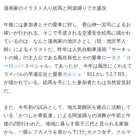
漫画家のイラスト入り絵馬と阿波踊りで大盛況
午後には参加者とその愛車に対し、香山伸一宮司によるお
祓いが行われる。そこで手渡される交通安全絵馬に描かれ
ているのは、なんと漫画家の池沢さとし（現・池沢早人
師）によるイラストだ。昨年は人気自動車漫画『サーキッ
トの狼』の主人公である風吹裕也とその愛車
ロータス
「
ヨ
ーロッパ
スペシャル」であったが、今年は風吹にくわえて
ライバルの早瀬左近と愛車
ポルシェ
「911カレラ2.7 RS」
が描かれている。絵馬を手にした参加者たちは当然皆笑顔
だ。
また、今年初の試みとして、地元葛飾区を拠点に活動して
いる「かつしか青藍連」による阿波踊りの演舞が午前と午
後の2部行われた。地域に暮らす親子三代と見られる家族
から、一眼レフカメラを肩から下げたカメラ女子、クルマ