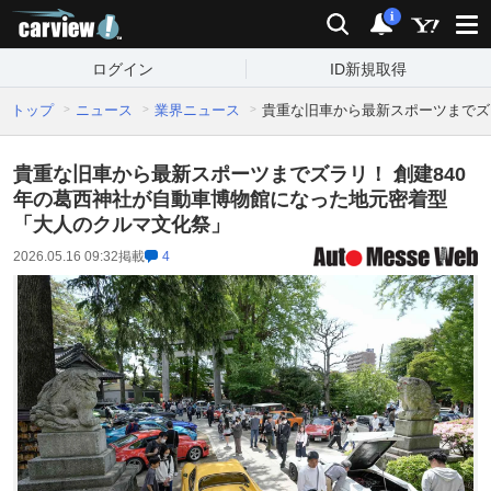
carview!
検索
通知
i
ログイン
ID新規取得
トップ
ニュース
業界ニュース
貴重な旧車から最新スポーツまでズ
貴重な旧車から最新スポーツまでズラリ！ 創建840
年の葛西神社が自動車博物館になった地元密着型
「大人のクルマ文化祭」
2026.05.16 09:32
掲載
4