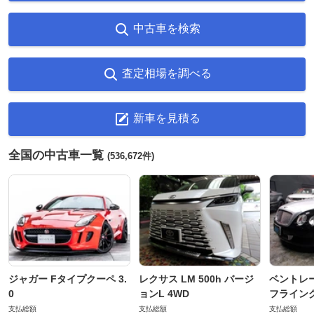
中古車を検索
査定相場を調べる
新車を見積る
全国の中古車一覧
(536,672件)
ジャガー Fタイプクーペ 3.
レクサス LM 500h バージ
ベントレ
0
ョンL 4WD
フライングス
支払総額
支払総額
支払総額