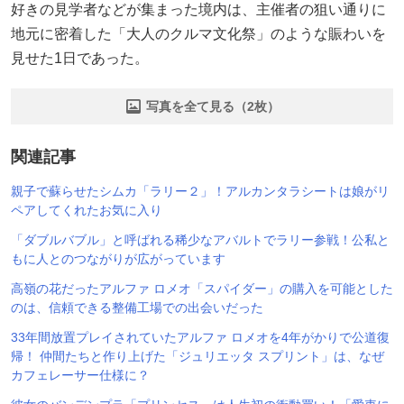
好きの見学者などが集まった境内は、主催者の狙い通りに
地元に密着した「大人のクルマ文化祭」のような賑わいを
見せた1日であった。
写真を全て見る（2枚）
関連記事
親子で蘇らせたシムカ「ラリー２」！アルカンタラシートは娘がリ
ペアしてくれたお気に入り
「ダブルバブル」と呼ばれる稀少なアバルトでラリー参戦！公私と
もに人とのつながりが広がっています
高嶺の花だったアルファ ロメオ「スパイダー」の購入を可能とした
のは、信頼できる整備工場での出会いだった
33年間放置プレイされていたアルファ ロメオを4年がかりで公道復
帰！ 仲間たちと作り上げた「ジュリエッタ スプリント」は、なぜ
カフェレーサー仕様に？