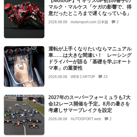
【MotoGP】イギリスGP初日6番手の
マルク・マルケス「ケガの影響で、得
意だったところまで遅くなっている」
2026.08.08
motorsport.com 日本版
2
運転が上手くなりたいならマニュアル
車……は大きな間違い！ レーシング
ドライバーが語る「基礎を学ぶオート
マ車」の重要性
2026.08.08
WEB CARTOP
23
2027年のスーパーフォーミュラも7大
会12レース開催を予定。8月の暑さを
考慮しサマーブレイクを設定
2026.08.08
AUTOSPORT web
2