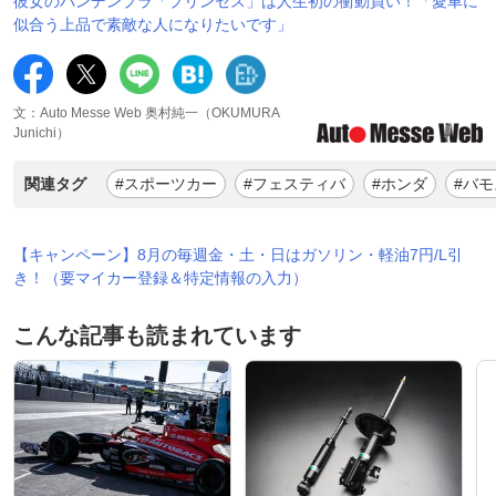
彼女のバンデンプラ「プリンセス」は人生初の衝動買い！「愛車に
似合う上品で素敵な人になりたいです」
文：Auto Messe Web 奥村純一（OKUMURA
Junichi）
関連タグ
#スポーツカー
#フェスティバ
#ホンダ
#バモ
【キャンペーン】8月の毎週金・土・日はガソリン・軽油7円/L引
き！（要マイカー登録＆特定情報の入力）
こんな記事も読まれています