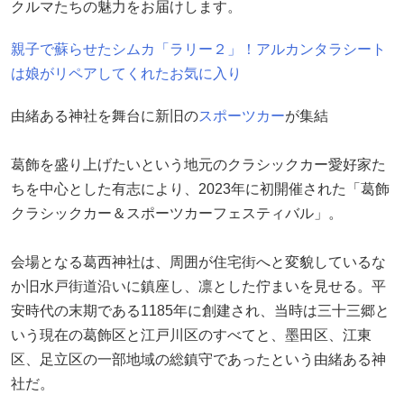
クルマたちの魅力をお届けします。
親子で蘇らせたシムカ「ラリー２」！アルカンタラシート
は娘がリペアしてくれたお気に入り
由緒ある神社を舞台に新旧の
スポーツカー
が集結
葛飾を盛り上げたいという地元のクラシックカー愛好家た
ちを中心とした有志により、2023年に初開催された「葛飾
クラシックカー＆スポーツカーフェスティバル」。
会場となる葛西神社は、周囲が住宅街へと変貌しているな
か旧水戸街道沿いに鎮座し、凛とした佇まいを見せる。平
安時代の末期である1185年に創建され、当時は三十三郷と
いう現在の葛飾区と江戸川区のすべてと、墨田区、江東
区、足立区の一部地域の総鎮守であったという由緒ある神
社だ。