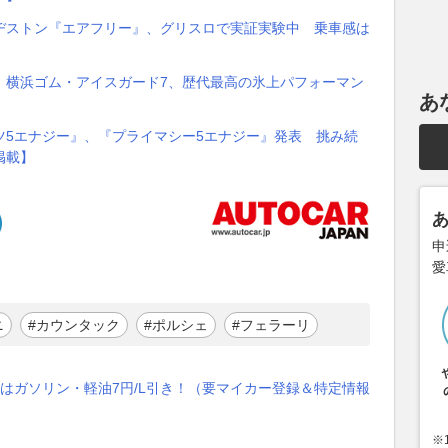
ヂストン『エアフリー』、グリスロで実証実験中 乗車感は
】横浜ゴム・アイスガード7、歴代最高の氷上パフォーマン
あ
ツ5エナジー』、『プライマシー5エナジー』発表 挑み続
掲載】
申
愛
ニ
#カウンタック
#ポルシェ
#フェラーリ
はガソリン・軽油7円/L引き！（要マイカー登録＆特定情報
※