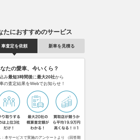
なたにおすすめのサービス
車査定を依頼
新車を見積る
あなたの愛車、今いくら？
込み
最短3時間後
に
最大20社
から
車の査定結果をWebでお知らせ！
1：本サービスで実施のアンケートより （回答期