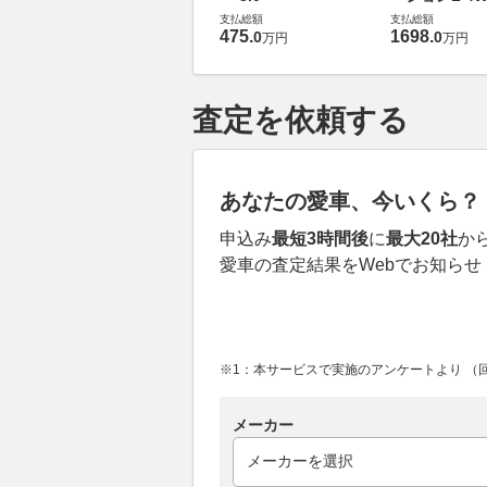
支払総額
支払総額
475
.
1698
.
0
0
万円
万円
査定を依頼する
あなたの愛車、今いくら？
申込み
最短3時間後
に
最大20社
か
愛車の査定結果をWebでお知らせ
※1：本サービスで実施のアンケートより （回答
メーカー