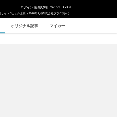
ログイン
[
新規取得
]
Yahoo! JAPAN
サイト5社との比較（2026年2月株式会社プラグ調べ）
オリジナル記事
マイカー