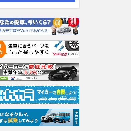
ムーヴキャン
アストンマーティン
ホンダ NSX 3.0
ロール
0 ストライプス
V8 ヴァンテージ スポ
ト ロ
支払総額