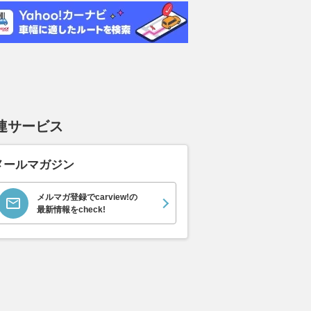
898
.
0
万円
ーツシフト
ースト(
支払総額
支払総額
589
.
905
.
0
1
万円
連サービス
メールマガジン
メルマガ登録でcarview!の
最新情報をcheck!