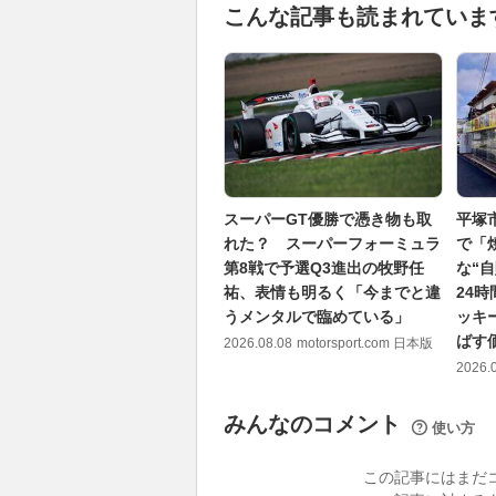
こんな記事も読まれていま
スーパーGT優勝で憑き物も取
平塚
れた？ スーパーフォーミュラ
で「
第8戦で予選Q3進出の牧野任
な“
祐、表情も明るく「今までと違
24
うメンタルで臨めている」
ッキ
ばす
2026.08.08
motorsport.com 日本版
2026.
みんなのコメント
使い方
この記事にはまだ