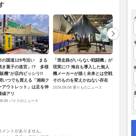
す
市の国道129号沿い まる
「滑走路がいらない戦闘機」が
新型SUV
焼き菓子の迷宮」!? 多様
現実に!? 海自も導入した無人
注目！ マ
自販機”が店内ビッシリ!!
機メーカーが描く未来とは空戦
ルトイン
時間いつでも買える「湘南ク
そのものを変えかねない存在
た？ パ
ーアウトレット」は足を伸
「コッチ
2026.08.08
乗りものニュース
価値アリ
き”とは
08.08
バイクのニュース
2026.08.08
コメントがありません。