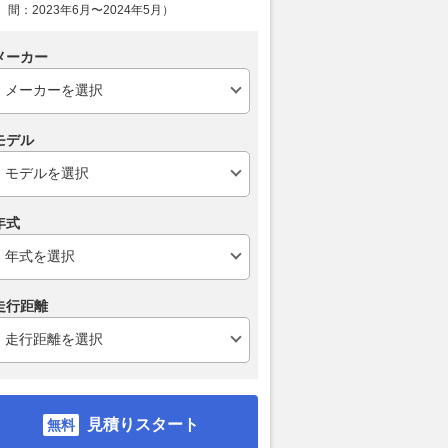
間：2023年6月〜2024年5月）
メーカー
モデル
「CX-5」は室内にも
GT500クラスの秘密をNISMO
今週のダイジェ
ツダ初の「Googleビ
が語る！ 開発領域が少ないな
8/7】ハスラ
年式
」搭載でどう変わっ
かでライバルに差を付けるポイ
期モデルのス
イオニアのナビアプリ
ントとは
発！
」を使って感じた“驚
2026.08.08
WEB CARTOP
2026.08.08
グー
走行距離
VAGUE
見積りスタート