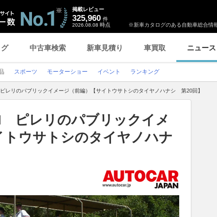
掲載レビュー
325,960
件
時点
※新車カタログのある自動車総合情報
2026.08.08
ログ
中古車検索
新車見積り
車買取
ニュース
品
スポーツ
モーターショー
イベント
ランキング
LI ピレリのパブリックイメージ（前編）【サイトウサトシのタイヤノハナシ 第20回】
LLI ピレリのパブリックイメ
イトウサトシのタイヤノハナ