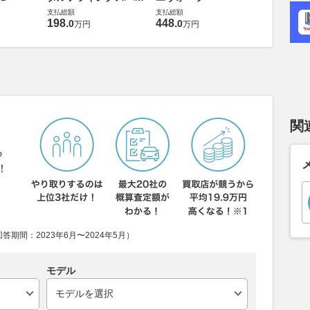
G
支払総額
6.0 4WD
支払総額
支払総額
169
.
9
万円
198
.
448
.
0
0
万円
万円
関
ら
！
期間：2023年6月〜2024年5月）
モデル