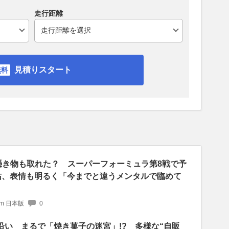
走行距離
見積りスタート
憑き物も取れた？ スーパーフォーミュラ第8戦で予
祐、表情も明るく「今までと違うメンタルで臨めて
com 日本版
0
号沿い まるで「焼き菓子の迷宮」!? 多様な“自販