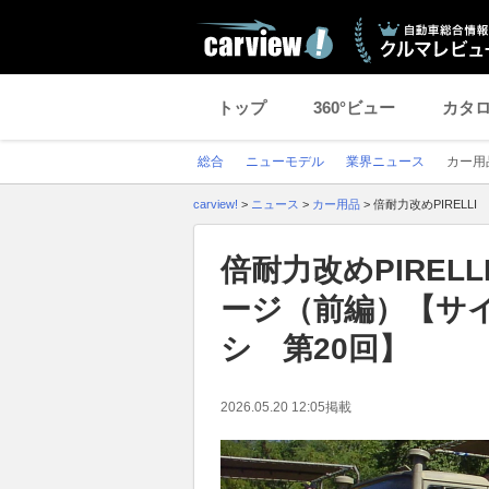
トップ
360°ビュー
カタ
総合
ニューモデル
業界ニュース
カー用
carview!
>
ニュース
>
カー用品
>
倍耐力改めPIREL
倍耐力改めPIRE
ージ（前編）【サ
シ 第20回】
2026.05.20 12:05
掲載