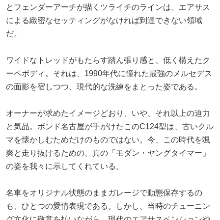
とフェンダーアーチが描くツライチのラインは、エアサス
による緻密なセッティングがなければ到達できない領域
だ。
ワイドなトレッドがもたらす踏ん張り感と、低く構えたク
ーペボディ。それは、1990年代に憧れた最強のメルセデス
の面影を宿しつつ、現代的な洗練をまとった姿である。
オーナーが求めたイメージどおり、いや、それ以上の迫力
と気品。ボンド名古屋が手がけたこのC124型は、古いクル
マを懐かしむためだけのものではない。今、この時代を颯
爽と走り抜けるための、真の「モダン・ヤングタイマー」
の姿を我々に示してくれている。
名車をオリジナル状態のままガレージで動態保存するの
も、ひとつの愛情表現である。しかし、当時のチューニン
グ文化に敬意を払いながら、現代のエアサスペンションや