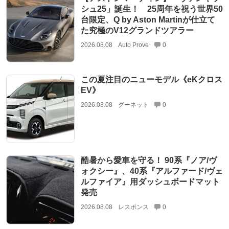
シュ25」誕生！ 25周年を祝う世界50
台限定、Q by Aston Martinが仕立て
た究極のV12グランドツアラー
2026.08.08
Auto Prove
0
この夏注目のニューモデル《eKクロス
EV》
2026.08.08
グーネット
0
酷暑から愛車を守る！ 90系『ノア/ヴ
ォクシー』、40系『アルファード/ヴェ
ルファイア』用ダッシュボードマット
発売
2026.08.08
レスポンス
0