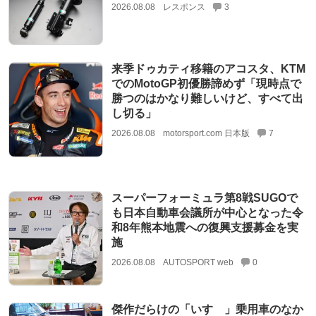
2026.08.08
レスポンス
3
来季ドゥカティ移籍のアコスタ、KTM
でのMotoGP初優勝諦めず「現時点で
勝つのはかなり難しいけど、すべて出
し切る」
2026.08.08
motorsport.com 日本版
7
スーパーフォーミュラ第8戦SUGOで
も日本自動車会議所が中心となった令
和8年熊本地震への復興支援募金を実
施
2026.08.08
AUTOSPORT web
0
傑作だらけの「いすゞ」乗用車のなか