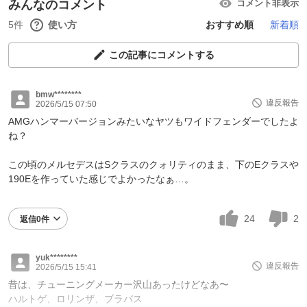
みんなのコメント
コメント非表示
5件
使い方
おすすめ順
新着順
この記事にコメントする
bmw********
違反報告
2026/5/15 07:50
AMGハンマーバージョンみたいなヤツもワイドフェンダーでしたよ
ね？
この頃のメルセデスはSクラスのクォリティのまま、下のEクラスや
190Eを作っていた感じでよかったなぁ…。
24
2
返信0件
yuk********
違反報告
2026/5/15 15:41
昔は、チューニングメーカー沢山あったけどなあ〜
ハルトゲ、ロリンザ、ブラバス