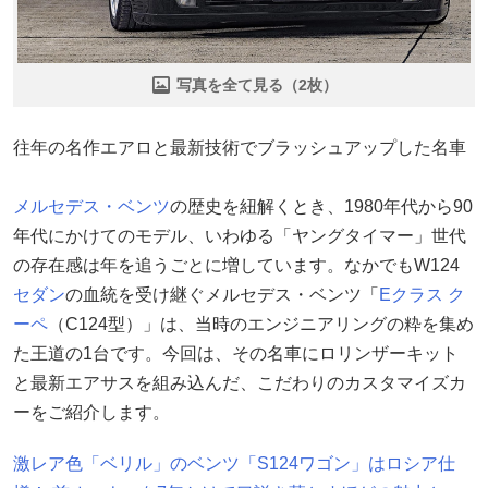
写真を全て見る（2枚）
往年の名作エアロと最新技術でブラッシュアップした名車
メルセデス・ベンツ
の歴史を紐解くとき、1980年代から90
年代にかけてのモデル、いわゆる「ヤングタイマー」世代
の存在感は年を追うごとに増しています。なかでもW124
セダン
の血統を受け継ぐメルセデス・ベンツ「
Eクラス ク
ーペ
（C124型）」は、当時のエンジニアリングの粋を集め
た王道の1台です。今回は、その名車にロリンザーキット
と最新エアサスを組み込んだ、こだわりのカスタマイズカ
ーをご紹介します。
激レア色「ベリル」のベンツ「S124ワゴン」はロシア仕