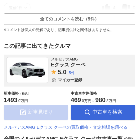
4
0
返信0件
全てのコメントを読む（5件）
※コメントは個人の見解であり、記事提供社と関係はありません。
この記事に出てきたクルマ
メルセデスAMG
Eクラス クーペ
5.
0
5件
マイカー登録
新車価格
中古車本体価格
（税込）
1493
469
980
.
0万円
.
0万円
～
.
8万円
新車見積り
中古車を検索
メルセデスAMG Eクラス クーペの買取価格・査定相場を調べる
全国のメルセデスAMG Eクラス クーペ中古車一覧