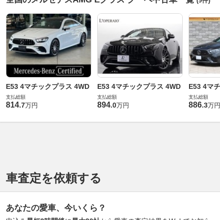
(9件)
E53 4マチックプラス 4WD
E53 4マチックプラス 4WD
E53 4マ
支払総額
支払総額
支払総額
814
894
886
.
7
.
0
.
3
万円
万円
万
車査定を依頼する
あなたの愛車、今いくら？