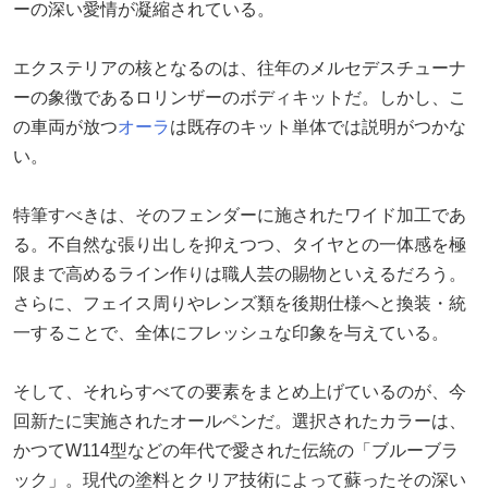
ーの深い愛情が凝縮されている。
エクステリアの核となるのは、往年のメルセデスチューナ
ーの象徴であるロリンザーのボディキットだ。しかし、こ
の車両が放つ
オーラ
は既存のキット単体では説明がつかな
い。
特筆すべきは、そのフェンダーに施されたワイド加工であ
る。不自然な張り出しを抑えつつ、タイヤとの一体感を極
限まで高めるライン作りは職人芸の賜物といえるだろう。
さらに、フェイス周りやレンズ類を後期仕様へと換装・統
一することで、全体にフレッシュな印象を与えている。
そして、それらすべての要素をまとめ上げているのが、今
回新たに実施されたオールペンだ。選択されたカラーは、
かつてW114型などの年代で愛された伝統の「ブルーブラ
ック」。現代の塗料とクリア技術によって蘇ったその深い