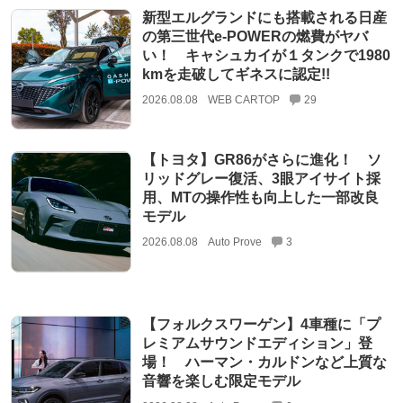
新型エルグランドにも搭載される日産
の第三世代e-POWERの燃費がヤバ
い！ キャシュカイが１タンクで1980
kmを走破してギネスに認定!!
2026.08.08
WEB CARTOP
29
【トヨタ】GR86がさらに進化！ ソ
リッドグレー復活、3眼アイサイト採
用、MTの操作性も向上した一部改良
モデル
2026.08.08
Auto Prove
3
【フォルクスワーゲン】4車種に「プ
レミアムサウンドエディション」登
場！ ハーマン・カルドンなど上質な
音響を楽しむ限定モデル