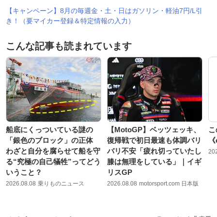
【キャンペーン】8月の毎週金・土・日はガソリン・軽油7円/L引
き！（要マイカー登録＆特定情報の入力）
こんな記事も読まれています
船底にくっついている謎の
【MotoGP】ベッツェッキ、
こ
「銀色のブロック」の正体
復帰戦で初日最速も体調バリ
《
わざと自分を腐らせて船を守
バリ不安「疲れ切っていたし
20
る“究極の自己犠牲”ってどう
膝は無理をしている」｜イギ
いうこと？
リスGP
2026.08.08
乗りものニュース
2026.08.08
motorsport.com 日本版