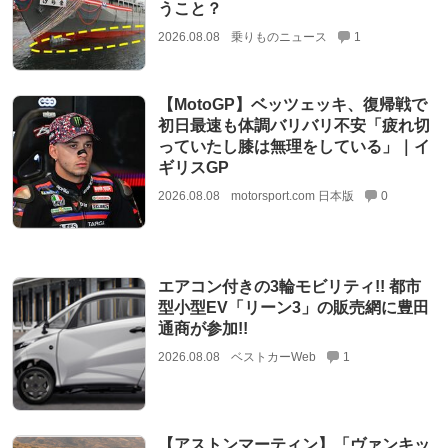
うこと？
2026.08.08
乗りものニュース
1
【MotoGP】ベッツェッキ、復帰戦で
初日最速も体調バリバリ不安「疲れ切
っていたし膝は無理をしている」｜イ
ギリスGP
2026.08.08
motorsport.com 日本版
0
エアコン付きの3輪モビリティ!! 都市
型小型EV「リーン3」の販売網に豊田
通商が参加!!
2026.08.08
ベストカーWeb
1
【アストンマーティン】「ヴァンキッ