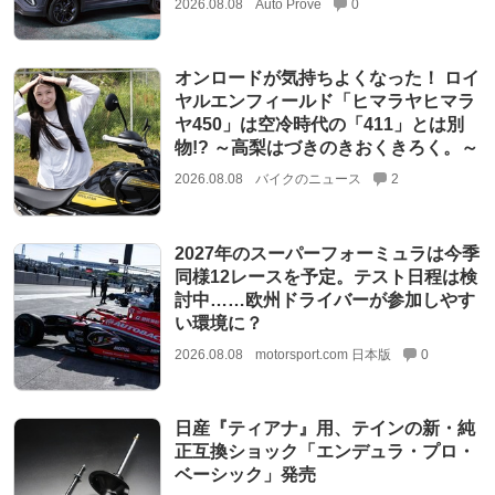
2026.08.08
Auto Prove
0
オンロードが気持ちよくなった！ ロイ
ヤルエンフィールド「ヒマラヤヒマラ
ヤ450」は空冷時代の「411」とは別
物!? ～高梨はづきのきおくきろく。～
2026.08.08
バイクのニュース
2
2027年のスーパーフォーミュラは今季
同様12レースを予定。テスト日程は検
討中……欧州ドライバーが参加しやす
い環境に？
2026.08.08
motorsport.com 日本版
0
日産『ティアナ』用、テインの新・純
正互換ショック「エンデュラ・プロ・
ベーシック」発売