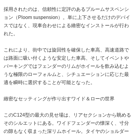
採用されたのは、信頼性に定評のあるプルームサスペンシ
ョン（Ploom suspension）。単に上下させるだけのデバイ
スではなく、現車合わせによる緻密なインストールが行わ
れた。
これにより、街中では旋回性を確保した車高、高速道路で
は路面に吸い付くような安定した車高、そしてイベントや
パーキングではフェンダーのリムがホイールを飲み込むよ
うな極限のローフォルムと、シチュエーションに応じた最
適を瞬時に選択することが可能となった。
緻密なセッティングが作り出すワイド＆ローの世界
このC124型の最大の見せ場は、リアセクションから眺める
そのシルエットにある。ワイドフェンダーの懐深く、寸分
の隙もなく収まった深リムホイール。タイヤのショルダー