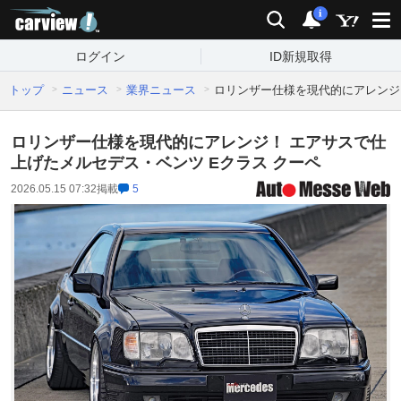
carview!
検索
通知
i
ログイン
ID新規取得
トップ
ニュース
業界ニュース
ロリンザー仕様を現代的にアレンジ
ロリンザー仕様を現代的にアレンジ！ エアサスで仕
上げたメルセデス・ベンツ Eクラス クーペ
2026.05.15 07:32
掲載
5