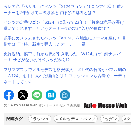
激レア色「ベリル」のベンツ「S124ワゴン」はロシア仕様！ 前オ
ーナーを7年かけて口説き落とすほどの魅力とは？
ベンツの定番ワゴン「S124」に乗って23年！「将来は息子が受け
継いでくれます」というオーナーのお気に入りの角度は？
派手にカスタムされたベンツ「W124」を地道にノーマル戻し！ 目
指すは「当時、新車で購入したオーナー」風
免許返納、廃車寸前から孫が引き取った「W124」は沖縄ナンバ
ー！ サビがないのはベンツだから!?
フリマアプリでメルセデスを格安購入！ Z世代の若者がバブル期の
「W124」を手に入れた理由とは？ ファッションも古着でコーディ
ネートしてます
文：Auto Messe Web オンリーメルセデス編集部
関連タグ
#ラッシュ
#メルセデス・ベンツ
#セダン
#ク