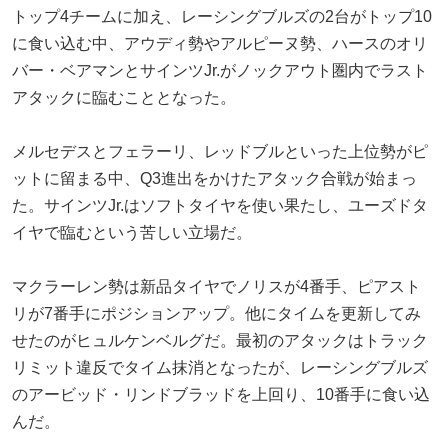
トップ4チームに加え、レーシングブルズの2台がトップ10
に食い込む中、アウディ勢やアルピーヌ勢、ハースのオリ
バー・ベアマンとサインツJr.がノックアウト圏内でラスト
アタックに臨むこととなった。
メルセデスとフェラーリ、レッドブルといった上位勢がピ
ットに留まる中、Q3進出をかけたアタック合戦が始まっ
た。サインツJr.はソフトタイヤを使い果たし、ユーズドタ
イヤで臨むという苦しい立場だ。
マクラーレン勢は新品タイヤでノリスが4番手、ピアスト
リが7番手にポジションアップ。他にタイムを更新してみ
せたのがヒュルケンベルグだ。最初のアタックはトラック
リミット違反でタイム抹消となったが、レーシングブルズ
のアービッド・リンドブラッドを上回り、10番手に食い込
んだ。