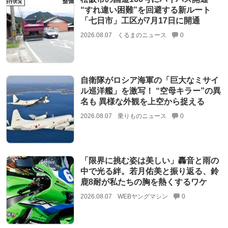
“すれ違い困難”を回避する新ルート
「七日市」工区が7月17日に開通
2026.08.07
くるまのニュース
0
自衛隊がロシア海軍の「巨大なミサイ
ル巡洋艦」を激写！ “空母キラー”の異
名も 異様な外観を上空から捉える
2026.08.07
乗りものニュース
0
「限界に挑む姿は美しい」轟音と雨の
中で光る絆。若月佑美と振り返る、鈴
鹿8耐が私たちの胸を熱くするワケ
2026.08.07
WEBヤングマシン
0