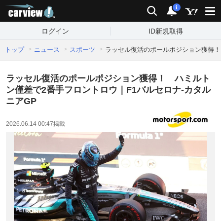
carview!
検索
通知
i
ログイン
ID新規取得
トップ
ニュース
スポーツ
ラッセル復活のポールポジション獲得！ 
ラッセル復活のポールポジション獲得！ ハミルト
ン僅差で2番手フロントロウ｜F1バルセロナ-カタル
ニアGP
2026.06.14 00:47
掲載