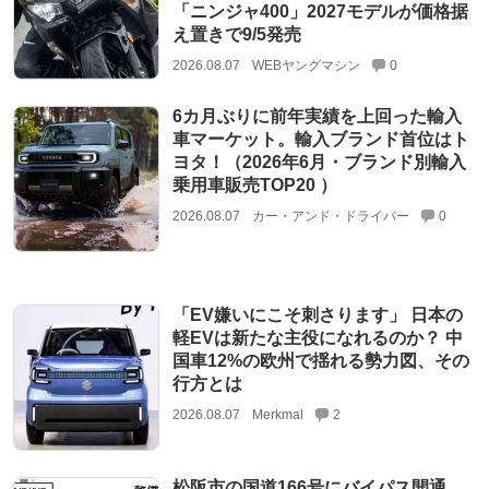
「ニンジャ400」2027モデルが価格据
え置きで9/5発売
2026.08.07
WEBヤングマシン
0
6カ月ぶりに前年実績を上回った輸入
車マーケット。輸入ブランド首位はト
ヨタ！（2026年6月・ブランド別輸入
乗用車販売TOP20 ）
2026.08.07
カー・アンド・ドライバー
0
「EV嫌いにこそ刺さります」 日本の
軽EVは新たな主役になれるのか？ 中
国車12%の欧州で揺れる勢力図、その
行方とは
2026.08.07
Merkmal
2
松阪市の国道166号にバイパス開通