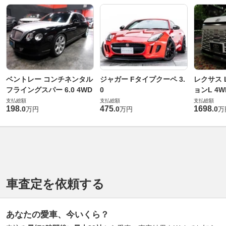
ベントレー コンチネンタル
ジャガー Fタイプクーペ 3.
レクサス L
フライングスパー 6.0 4WD
0
ョンL 4W
支払総額
支払総額
支払総額
198
475
1698
.
0
.
0
.
0
万円
万円
万
車査定を依頼する
あなたの愛車、今いくら？