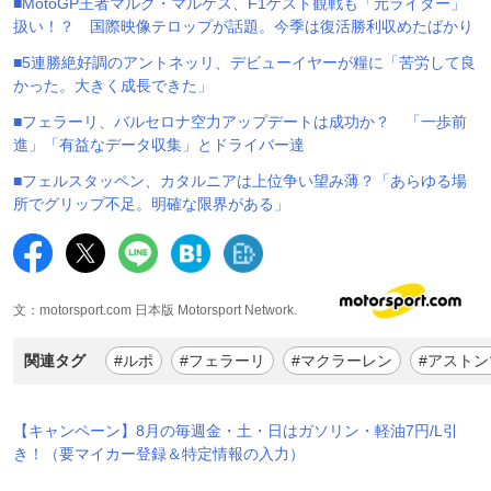
■MotoGP王者マルク・マルケス、F1ゲスト観戦も「元ライダー」
扱い！？ 国際映像テロップが話題。今季は復活勝利収めたばかり
■5連勝絶好調のアントネッリ、デビューイヤーが糧に「苦労して良
かった。大きく成長できた」
■フェラーリ、バルセロナ空力アップデートは成功か？ 「一歩前
進」「有益なデータ収集」とドライバー達
■フェルスタッペン、カタルニアは上位争い望み薄？「あらゆる場
所でグリップ不足。明確な限界がある」
文：motorsport.com 日本版 Motorsport Network.
関連タグ
#ルポ
#フェラーリ
#マクラーレン
#アスト
【キャンペーン】8月の毎週金・土・日はガソリン・軽油7円/L引
き！（要マイカー登録＆特定情報の入力）