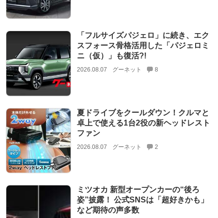
「フルサイズパジェロ」に続き、エク
スフォース骨格活用した「パジェロミ
ニ（仮）」も復活?!
2026.08.07
グーネット
8
夏ドライブをクールダウン！クルマと
卓上で使える1台2役の新ヘッドレスト
ファン
2026.08.07
グーネット
2
ミツオカ 新型オープンカーの“後ろ
姿”披露！ 公式SNSは「超好きかも」
など期待の声多数