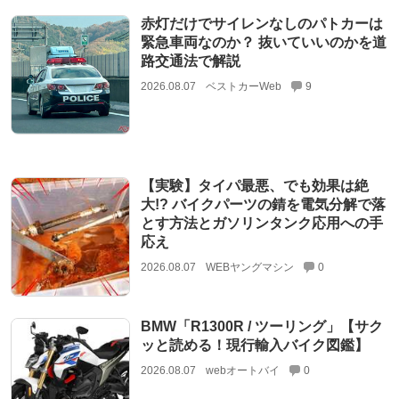
赤灯だけでサイレンなしのパトカーは
緊急車両なのか？ 抜いていいのかを道
路交通法で解説
2026.08.07
ベストカーWeb
9
【実験】タイパ最悪、でも効果は絶
大!? バイクパーツの錆を電気分解で落
とす方法とガソリンタンク応用への手
応え
2026.08.07
WEBヤングマシン
0
BMW「R1300R / ツーリング」【サク
ッと読める！現行輸入バイク図鑑】
2026.08.07
webオートバイ
0