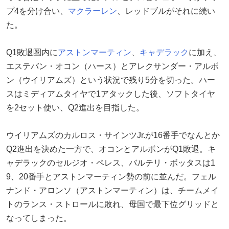
プ4を分け合い、
マクラーレン
、レッドブルがそれに続い
た。
Q1敗退圏内に
アストンマーティン
、
キャデラック
に加え、
エステバン・オコン（ハース）とアレクサンダー・アルボ
ン（ウイリアムズ）という状況で残り5分を切った。ハー
スはミディアムタイヤで1アタックした後、ソフトタイヤ
を2セット使い、Q2進出を目指した。
ウイリアムズのカルロス・サインツJr.が16番手でなんとか
Q2進出を決めた一方で、オコンとアルボンがQ1敗退。キ
ャデラックのセルジオ・ペレス、バルテリ・ボッタスは1
9、20番手とアストンマーティン勢の前に並んだ。フェル
ナンド・アロンソ（アストンマーティン）は、チームメイ
トのランス・ストロールに敗れ、母国で最下位グリッドと
なってしまった。