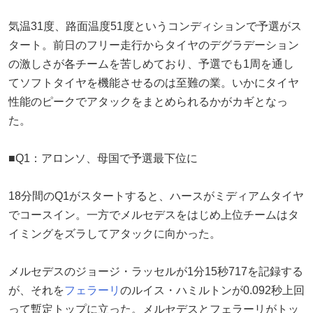
気温31度、路面温度51度というコンディションで予選がス
タート。前日のフリー走行からタイヤのデグラデーション
の激しさが各チームを苦しめており、予選でも1周を通し
てソフトタイヤを機能させるのは至難の業。いかにタイヤ
性能のピークでアタックをまとめられるかがカギとなっ
た。
■Q1：アロンソ、母国で予選最下位に
18分間のQ1がスタートすると、ハースがミディアムタイヤ
でコースイン。一方でメルセデスをはじめ上位チームはタ
イミングをズラしてアタックに向かった。
メルセデスのジョージ・ラッセルが1分15秒717を記録する
が、それを
フェラーリ
のルイス・ハミルトンが0.092秒上回
って暫定トップに立った。メルセデスとフェラーリがトッ