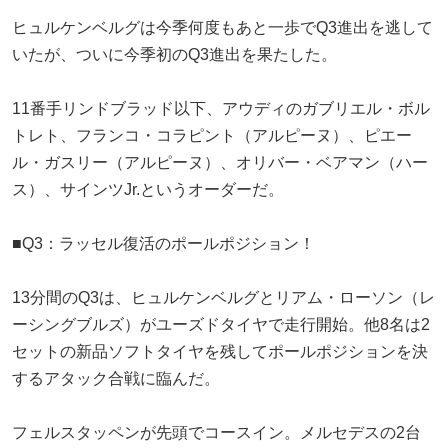
ヒュルケンベルグは今季何度もあと一歩でQ3進出を逃して
いたが、ついに今季初のQ3進出を果たした。
11番手リンドブラッド以下、アウディのガブリエル・ボル
トレト、フランコ・コラピント（アルピーヌ）、ピエー
ル・ガスリー（アルピーヌ）、オリバー・ベアマン（ハー
ス）、サインツJr.というオーダーだ。
■Q3：ラッセル復活のポールポジション！
13分間のQ3は、ヒュルケンベルグとリアム・ローソン（レ
ーシングブルズ）がユーズドタイヤで走行開始。他8名は2
セットの新品ソフトタイヤを残してポールポジションを決
するアタック合戦に臨んだ。
フェルスタッペンが先頭でコースイン。メルセデスの2台