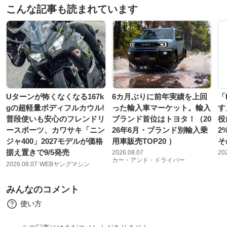
こんな記事も読まれています
Uターンが怖くなくなる167k
6カ月ぶりに前年実績を上回
「
gの超軽量ボディフルカウル!
った輸入車マーケット。輸入
す
普段使いも安心のフレンドリ
ブランド首位はトヨタ！（20
役
ースポーツ、カワサキ「ニン
26年6月・ブランド別輸入乗
2
ジャ400」2027モデルが価格
用車販売TOP20 ）
そ
据え置きで9/5発売
2026.08.07
20
カー・アンド・ドライバー
2026.08.07
WEBヤングマシン
みんなのコメント
使い方