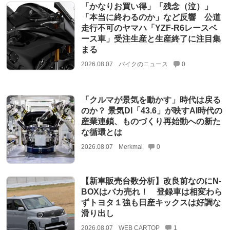
「かなりお買い得」「残念（泣）」
「本当に終わるのか」など反響 公道
走行不可のヤマハ「YZF-R6レースベ
ース車」受注生産と生産終了に注目集
まる
2026.08.07
バイクのニュース
0
「クルマが景気を動かす」時代は戻る
のか？ 景気DI「43.6」が映すAI時代の
産業連鎖、ものづくり再始動への新た
な循環とは
2026.08.07
Merkmal
0
【新車販売台数分析】改良前なのにN-
BOXはバカ売れ！ 登録車は相変わら
ずトヨタ１強も日産キックスは好調な
滑り出し
2026.08.07
WEB CARTOP
1