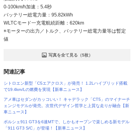
0-100km/h加速：5.4秒
バッテリー総電力量：95.82kWh
WLTCモード一充電航続距離：620km
※モーターの出力／トルク、バッテリー総電力量等は暫定
値
写真を全て見る（5枚）
関連記事
シトロエン新型「C5エアクロス」が発売！ 1.2Lハイブリッド搭載
で19.4km/Lの燃費を実現【新車ニュース】
アメ車はセダンがカッコいい！ キャデラック「CT5」のマイナーチ
ェンジモデルが発売。次世代デザイン哲学と上質な走りが融合【新
車ニュース】
ポルシェ911 GT3を6速MTで、しかもオープンで楽しめる新モデル
「911 GT3 S/C」が登場！【新車ニュース】