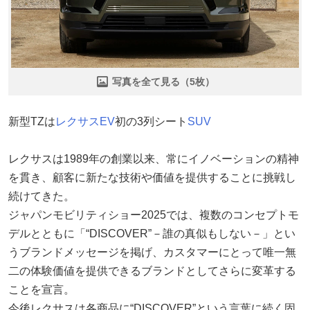
写真を全て見る（5枚）
新型TZは
レクサス
EV
初の3列シート
SUV
レクサスは1989年の創業以来、常にイノベーションの精神
を貫き、顧客に新たな技術や価値を提供することに挑戦し
続けてきた。
ジャパンモビリティショー2025では、複数のコンセプトモ
デルとともに「“DISCOVER”－誰の真似もしない－」とい
うブランドメッセージを掲げ、カスタマーにとって唯一無
二の体験価値を提供できるブランドとしてさらに変革する
ことを宣言。
今後レクサスは各商品に“DISCOVER”という言葉に続く固