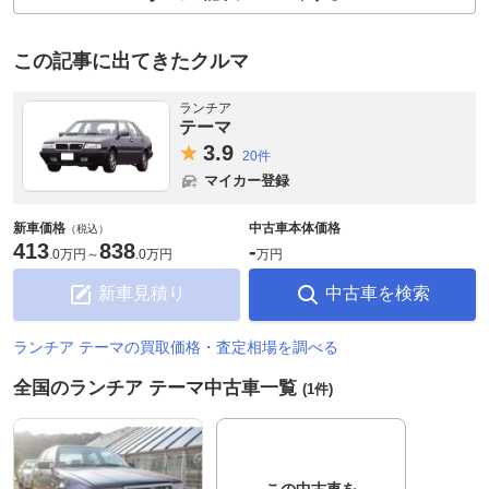
この記事に出てきたクルマ
ランチア
テーマ
3.
9
20件
マイカー登録
新車価格
中古車本体価格
（税込）
413
838
-
.
0万円
～
.
0万円
万円
新車見積り
中古車を検索
ランチア テーマの買取価格・査定相場を調べる
全国のランチア テーマ中古車一覧
(1件)