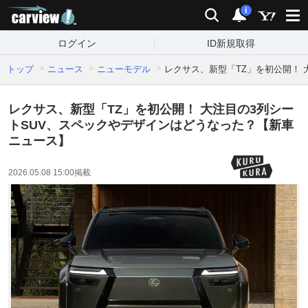
carview!
検索
通知
i
ログイン
ID新規取得
トップ
ニュース
ニューモデル
レクサス、新型「TZ」を初公開！
レクサス、新型「TZ」を初公開！ 大注目の3列シー
トSUV、スペックやデザインはどうなった？【新車
ニュース】
2026.05.08 15:00
掲載