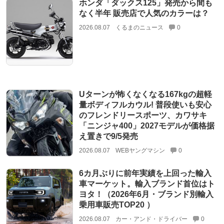
ホンダ「ダックス125」発売から間も
なく半年 販売店で人気のカラーは？
2026.08.07
くるまのニュース
0
Uターンが怖くなくなる167kgの超軽
量ボディフルカウル! 普段使いも安心
のフレンドリースポーツ、カワサキ
「ニンジャ400」2027モデルが価格据
え置きで9/5発売
2026.08.07
WEBヤングマシン
0
6カ月ぶりに前年実績を上回った輸入
車マーケット。輸入ブランド首位はト
ヨタ！（2026年6月・ブランド別輸入
乗用車販売TOP20 ）
2026.08.07
カー・アンド・ドライバー
0