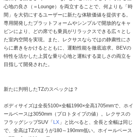
心地の良さ（＝Lounge）を両立することで、何よりも「時
間」を大切にするユーザーに新たな体験価値を提供する。
専用開発したプラットフォームやシンプルで開放的なキャ
ビンにより、どの席でも乗員がリラックスできる広々とし
た室内空間を実現。また、レクサスならではの静粛性にさ
らに磨きをかけるとともに、運動性能を徹底追求。BEVの
特性を活かした上質な乗り心地と運転する楽しさの両立を
目指して開発された。
新たに判明したTZのスペックは？
ボディサイズは全長5100×全幅1990×全高1705mmで、ホイ
ールベースは3050mm（プロトタイプの値）。レクサスの
フラッグシップSUV「
LX
」と比べると、全長と全幅は同じ
で、全高はTZのほうが180～190mm低い。ホイールベース