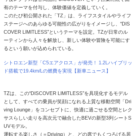
有のテーマを付与し、体験価値を定義していく。
このたび初公開された「TZ」は、ライフスタイルやライフ
ステージへのあらゆる可能性の広がりをイメージし、“DIS
COVER LIMITLESS”というテーマを設定。TZが日常のル
ーティンから人々を解放し、新しい体験や冒険を可能にす
るという願いが込められている。
シトロエン新型「C5エアクロス」が発売！ 1.2Lハイブリッ
ド搭載で19.4km/Lの燃費を実現【新車ニュース】
TZは、この“DISCOVER LIMITLESS”を具現化するモデル
として、すべての乗員が笑顔になれる上質な移動空間「Dri
ving Lounge」をコンセプトに、快適に過ごせる空間とレク
サスらしい走りを高次元で融合したBEVの新型3列シートS
UVモデル。
運転する楽しさ（＝Driving）と、どの席でもくつろげる居