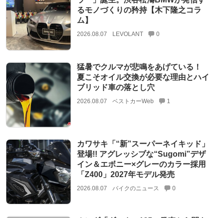
るモノづくりの矜持【木下隆之コラ
ム】
2026.08.07
LEVOLANT
0
猛暑でクルマが悲鳴をあげている！
夏こそオイル交換が必要な理由とハイ
ブリッド車の落とし穴
2026.08.07
ベストカーWeb
1
カワサキ「“新”スーパーネイキッド」
登場!! アグレッシブな“Sugomi”デザ
イン＆エボニー×グレーのカラー採用
「Z400」2027年モデル発売
2026.08.07
バイクのニュース
0