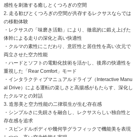
感性を刺激する癒しとくつろぎの空間
2. 走る歓びとくつろぎの空間が共存するレクサスならでは
の移動体験
・レクサスの「味磨き活動」により、徹底的に鍛え上げた
体幹による走りの深化と高い快適性
・クルマの素性にこだわり、意匠性と居住性を高い次元で
両立させた空力性能
・ハードとソフトの電動化技術を活かし、後席の快適性を
重視した「Rear Comfort」モード
・インタラクティブマニュアルドライブ（Interactive Manu
al Drive）による運転の楽しさと高揚感がもたらす、深化し
たクルマとの対話
3. 造形美と空力性能の二律双生が生む存在感
・シンプルさに先鋭さを融合し、レクサスらしい独自性と
存在感を追求
・スピンドルボディや幾何学グラフィックで機能美を表現