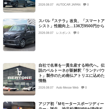
2026.08.07
AUTOCAR JAPAN
0
スバル『ステラ』改良、「スマートア
シスト」性能向上…136万9500円から
2026.08.07
レスポンス
0
自社で名車を一貫生産する時代へ。伝
説のベルトーネが新解釈「ランナバウ
ト」製作のため南仏アトリエに込めた
情熱
2026.08.07
Auto Messe Web
0
アジア初「Mモータースポーツディー
ラー」誕生。渋谷松濤BMWが発信す