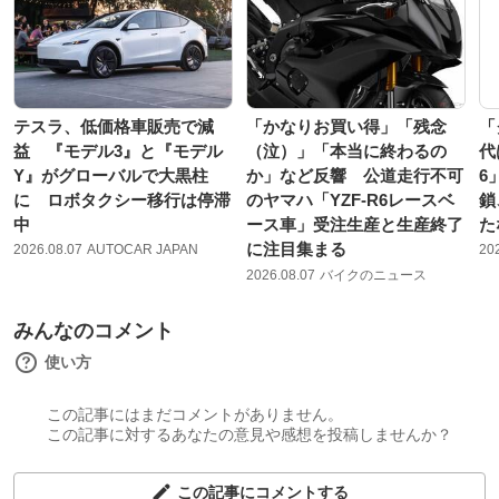
テスラ、低価格車販売で減
「かなりお買い得」「残念
「
益 『モデル3』と『モデル
（泣）」「本当に終わるの
代
Y』がグローバルで大黒柱
か」など反響 公道走行不可
6
に ロボタクシー移行は停滞
のヤマハ「YZF-R6レースベ
鎖
中
ース車」受注生産と生産終了
た
に注目集まる
2026.08.07
AUTOCAR JAPAN
20
2026.08.07
バイクのニュース
みんなのコメント
使い方
この記事にはまだコメントがありません。
この記事に対するあなたの意見や感想を投稿しませんか？
この記事にコメントする