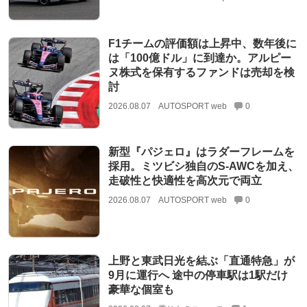
F1チームの評価額は上昇中、数年後に
は「100億ドル」に到達か。アルピー
ヌ株式を保有するファンドは売却を検
討
2026.08.07
AUTOSPORT web
0
新型『パジェロ』はラダーフレームを
採用。ミツビシ独自のS-AWCを加え、
走破性と快適性を高次元で両立
2026.08.07
AUTOSPORT web
0
上野と東武日光を結ぶ「直通特急」が
9月に運行へ 途中の停車駅は1駅だけ
豪華な個室も