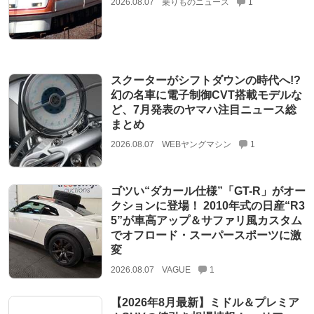
2026.08.07
乗りものニュース
1
スクーターがシフトダウンの時代へ!?
幻の名車に電子制御CVT搭載モデルな
ど、7月発表のヤマハ注目ニュース総
まとめ
2026.08.07
WEBヤングマシン
1
ゴツい“ダカール仕様”「GT-R」がオー
クションに登場！ 2010年式の日産“R3
5”が車高アップ＆サファリ風カスタム
でオフロード・スーパースポーツに激
変
2026.08.07
VAGUE
1
【2026年8月最新】ミドル＆プレミア