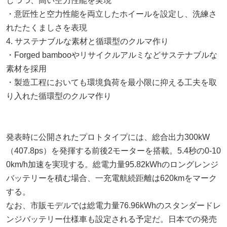
しつつ、高い空力性能を実現
・意匠性と空力性能を両立したホイールを設定し、洗練さ
れたたくましさを表現
4. サステナブルな素材と循環型のクルマ作り
・Forged bambooやリサイクルアルミなどサステナブルな
素材を採用
・製造工程においても環境負荷を最小限に抑える工夫を取
り入れた循環型のクルマ作り
発表時に公開されたプロトタイプには、総合出力300kW
（407.8ps）を発揮する前後2モーターを搭載。5.4秒の0-10
0km/h加速を実現する。総電力量95.82kWhのロングレンジ
バッテリーを積む場合、一充電航続距離は620kmをマーク
する。
なお、市販モデルでは総電力量76.96kWhのスタンダードレ
ンジバッテリー仕様車も設定される予定だ。日本での発売