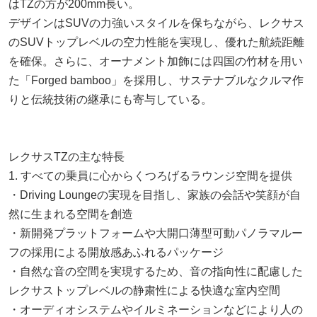
はTZの方が200mm長い。
デザインはSUVの力強いスタイルを保ちながら、レクサス
のSUVトップレベルの空力性能を実現し、優れた航続距離
を確保。さらに、オーナメント加飾には四国の竹材を用い
た「Forged bamboo」を採用し、サステナブルなクルマ作
りと伝統技術の継承にも寄与している。
レクサスTZの主な特長
1. すべての乗員に心からくつろげるラウンジ空間を提供
・Driving Loungeの実現を目指し、家族の会話や笑顔が自
然に生まれる空間を創造
・新開発プラットフォームや大開口薄型可動パノラマルー
フの採用による開放感あふれるパッケージ
・自然な音の空間を実現するため、音の指向性に配慮した
レクサストップレベルの静粛性による快適な室内空間
・オーディオシステムやイルミネーションなどにより人の