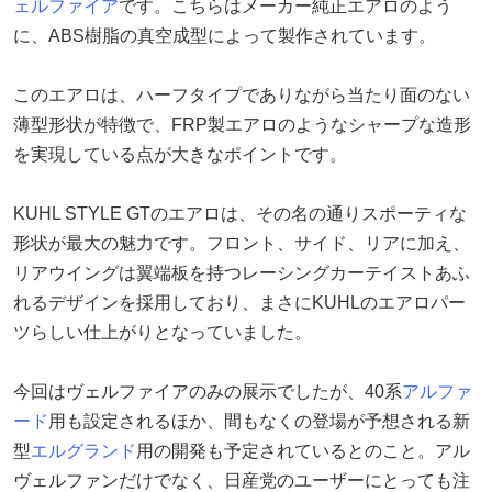
ェルファイア
です。こちらはメーカー純正エアロのよう
に、ABS樹脂の真空成型によって製作されています。
このエアロは、ハーフタイプでありながら当たり面のない
薄型形状が特徴で、FRP製エアロのようなシャープな造形
を実現している点が大きなポイントです。
KUHL STYLE GTのエアロは、その名の通りスポーティな
形状が最大の魅力です。フロント、サイド、リアに加え、
リアウイングは翼端板を持つレーシングカーテイストあふ
れるデザインを採用しており、まさにKUHLのエアロパー
ツらしい仕上がりとなっていました。
今回はヴェルファイアのみの展示でしたが、40系
アルファ
ード
用も設定されるほか、間もなくの登場が予想される新
型
エルグランド
用の開発も予定されているとのこと。アル
ヴェルファンだけでなく、日産党のユーザーにとっても注