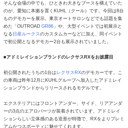
そんな会場の中でも、ひときわ大きなブースを構えていた
のが、愛知に本拠を置くKUHL（クール）です。今回は8台
ものデモカーを展示。東京オートサロンなどでも話題を集
めた「OUTROAD
GR86
」や、大型イベントでは初展示と
なる
日産
ルークス
のカスタムカーなどに加え、同イベント
で初公開となるデモカー2台も展示されていました。
■アドミレイションブランドのレクサスRXをお披露目
初公開されたうちの1台は
レクサス
RX
のデモカーです。こ
の車両は昨年12月にKUHLグループへ加入したアドミレイ
ションブランドからリリースされるモデルです。
エクステリアにはフロントアンダー、サイド、リアアンダ
ーの3点のエアロパーツが装着されています。アドミレイ
ションらしい立体感のある造形が特徴で、RXをよりプレミ
アムかつスポーティに魅せてくれます。