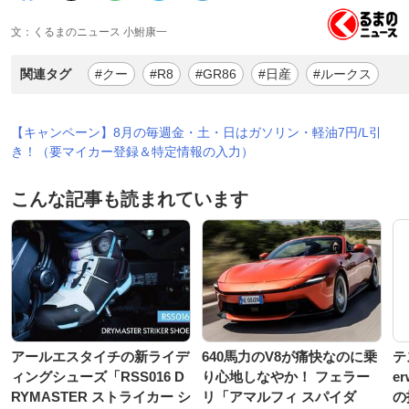
文：くるまのニュース 小鮒康一
関連タグ
#クー
#R8
#GR86
#日産
#ルークス
【キャンペーン】8月の毎週金・土・日はガソリン・軽油7円/L引
き！（要マイカー登録＆特定情報の入力）
こんな記事も読まれています
アールエスタイチの新ライデ
640馬力のV8が痛快なのに乗
テ
ィングシューズ「RSS016 D
り心地しなやか！ フェラー
e
RYMASTER ストライカー シ
リ「アマルフィ スパイダ
の