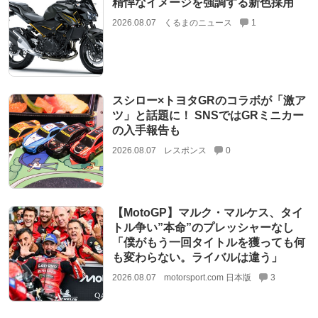
精悍なイメージを強調する新色採用
2026.08.07
くるまのニュース
1
スシロー×トヨタGRのコラボが「激ア
ツ」と話題に！ SNSではGRミニカー
の入手報告も
2026.08.07
レスポンス
0
【MotoGP】マルク・マルケス、タイ
トル争い”本命”のプレッシャーなし
「僕がもう一回タイトルを獲っても何
も変わらない。ライバルは違う」
2026.08.07
motorsport.com 日本版
3