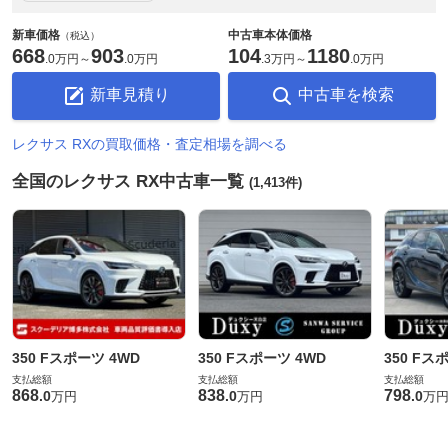
新車価格
中古車本体価格
（税込）
668
903
104
1180
.
0万円
～
.
0万円
.
3万円
～
.
0万円
新車見積り
中古車を検索
レクサス RXの買取価格・査定相場を調べる
全国のレクサス RX中古車一覧
(1,413件)
350 Fスポーツ 4WD
350 Fスポーツ 4WD
350 Fス
支払総額
支払総額
支払総額
868
838
798
.
0
.
0
.
0
万円
万円
万