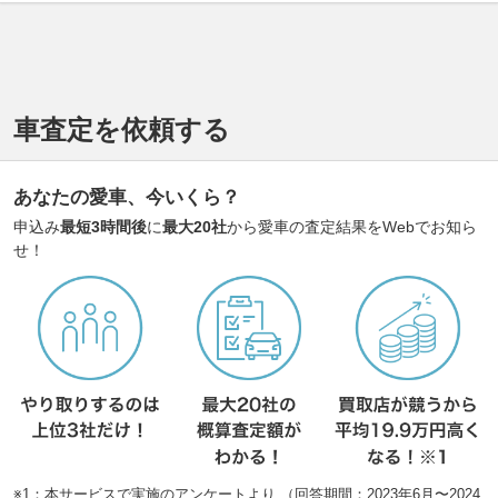
車査定を依頼する
あなたの愛車、今いくら？
申込み
最短3時間後
に
最大20社
から愛車の査定結果をWebでお知ら
せ！
※1：本サービスで実施のアンケートより （回答期間：2023年6月〜2024