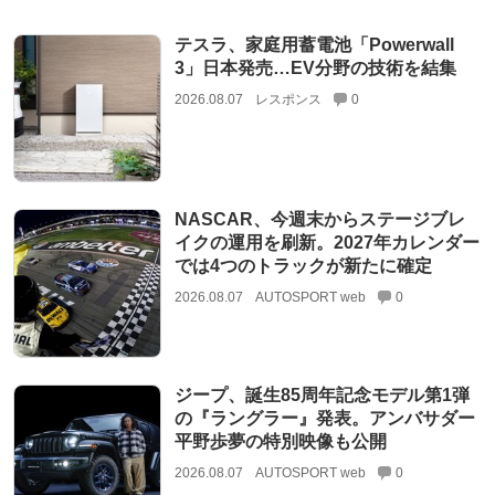
テスラ、家庭用蓄電池「Powerwall
3」日本発売…EV分野の技術を結集
2026.08.07
レスポンス
0
NASCAR、今週末からステージブレ
イクの運用を刷新。2027年カレンダー
では4つのトラックが新たに確定
2026.08.07
AUTOSPORT web
0
ジープ、誕生85周年記念モデル第1弾
の『ラングラー』発表。アンバサダー
平野歩夢の特別映像も公開
2026.08.07
AUTOSPORT web
0