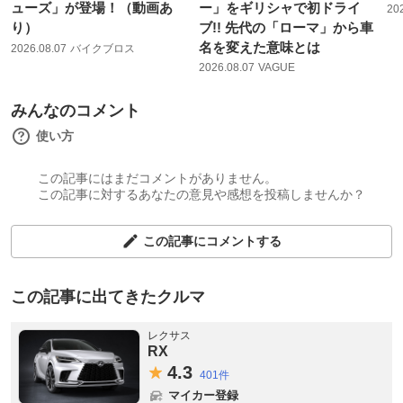
ューズ」が登場！（動画あ
ー」をギリシャで初ドライ
20
り）
ブ!! 先代の「ローマ」から車
名を変えた意味とは
2026.08.07
バイクブロス
2026.08.07
VAGUE
みんなのコメント
使い方
この記事にはまだコメントがありません。
この記事に対するあなたの意見や感想を投稿しませんか？
この記事にコメントする
この記事に出てきたクルマ
レクサス
RX
4.
3
401件
マイカー登録