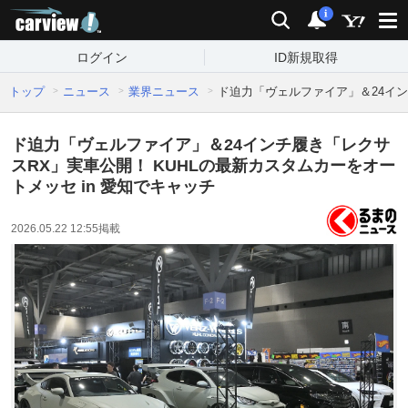
carview!
検索
通知
i
ログイン
ID新規取得
トップ
ニュース
業界ニュース
ド迫力「ヴェルファイア」＆24イン
ド迫力「ヴェルファイア」＆24インチ履き「レクサ
スRX」実車公開！ KUHLの最新カスタムカーをオー
トメッセ in 愛知でキャッチ
2026.05.22 12:55
掲載