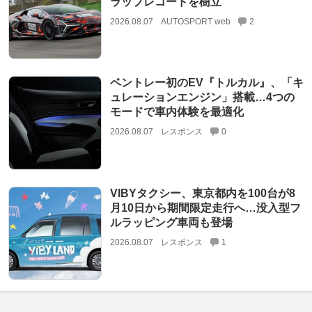
ラップレコードを樹立
2026.08.07
AUTOSPORT web
2
ベントレー初のEV『トルカル』、「キ
ュレーションエンジン」搭載…4つの
モードで車内体験を最適化
2026.08.07
レスポンス
0
VIBYタクシー、東京都内を100台が8
月10日から期間限定走行へ…没入型フ
ルラッピング車両も登場
2026.08.07
レスポンス
1