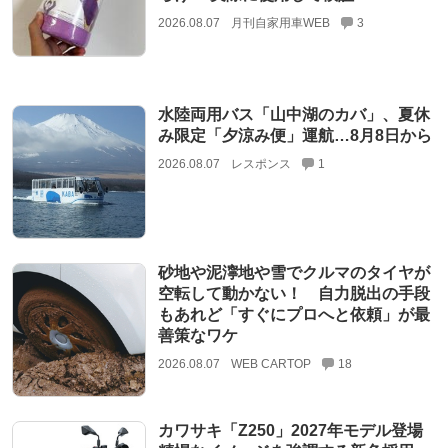
2026.08.07
月刊自家用車WEB
3
水陸両用バス「山中湖のカバ」、夏休
み限定「夕涼み便」運航…8月8日から
2026.08.07
レスポンス
1
砂地や泥濘地や雪でクルマのタイヤが
空転して動かない！ 自力脱出の手段
もあれど「すぐにプロへと依頼」が最
善策なワケ
2026.08.07
WEB CARTOP
18
カワサキ「Z250」2027年モデル登場