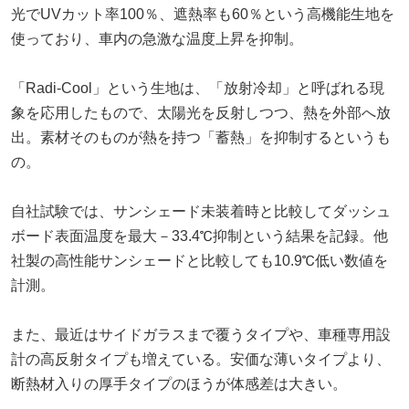
光でUVカット率100％、遮熱率も60％という高機能生地を
使っており、車内の急激な温度上昇を抑制。
「Radi-Cool」という生地は、「放射冷却」と呼ばれる現
象を応用したもので、太陽光を反射しつつ、熱を外部へ放
出。素材そのものが熱を持つ「蓄熱」を抑制するというも
の。
自社試験では、サンシェード未装着時と比較してダッシュ
ボード表面温度を最大－33.4℃抑制という結果を記録。他
社製の高性能サンシェードと比較しても10.9℃低い数値を
計測。
また、最近はサイドガラスまで覆うタイプや、車種専用設
計の高反射タイプも増えている。安価な薄いタイプより、
断熱材入りの厚手タイプのほうが体感差は大きい。