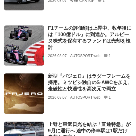
2026.08.07
WEB CARTOP
1
F1チームの評価額は上昇中、数年後に
は「100億ドル」に到達か。アルピー
ヌ株式を保有するファンドは売却を検
討
2026.08.07
AUTOSPORT web
1
新型『パジェロ』はラダーフレームを
採用。ミツビシ独自のS-AWCを加え、
走破性と快適性を高次元で両立
2026.08.07
AUTOSPORT web
1
上野と東武日光を結ぶ「直通特急」が
9月に運行へ 途中の停車駅は1駅だけ