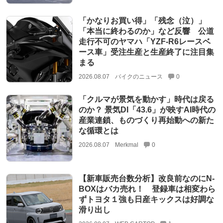
「かなりお買い得」「残念（泣）」
「本当に終わるのか」など反響 公道
走行不可のヤマハ「YZF-R6レースベ
ース車」受注生産と生産終了に注目集
まる
2026.08.07
バイクのニュース
0
「クルマが景気を動かす」時代は戻る
のか？ 景気DI「43.6」が映すAI時代の
産業連鎖、ものづくり再始動への新た
な循環とは
2026.08.07
Merkmal
0
【新車販売台数分析】改良前なのにN-
BOXはバカ売れ！ 登録車は相変わら
ずトヨタ１強も日産キックスは好調な
滑り出し