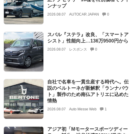
ンナップ
2026.08.07
AUTOCAR JAPAN
0
スバル『ステラ』改良、「スマートア
シスト」性能向上…136万9500円から
2026.08.07
レスポンス
0
自社で名車を一貫生産する時代へ。伝
説のベルトーネが新解釈「ランナバウ
ト」製作のため南仏アトリエに込めた
情熱
2026.08.07
Auto Messe Web
1
アジア初「Mモータースポーツディー