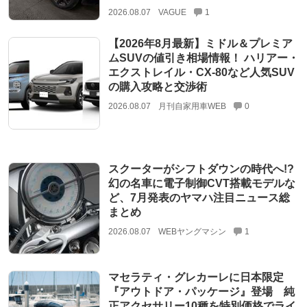
2026.08.07
VAGUE
1
【2026年8月最新】ミドル＆プレミア
ムSUVの値引き相場情報！ ハリアー・
エクストレイル・CX-80など人気SUV
の購入攻略と交渉術
2026.08.07
月刊自家用車WEB
0
スクーターがシフトダウンの時代へ!?
幻の名車に電子制御CVT搭載モデルな
ど、7月発表のヤマハ注目ニュース総
まとめ
2026.08.07
WEBヤングマシン
1
マセラティ・グレカーレに日本限定
『アウトドア・パッケージ』登場 純
正アクセサリー10種を特別価格でライ