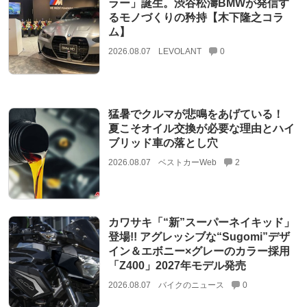
ラー」誕生。渋谷松濤BMWが発信す
るモノづくりの矜持【木下隆之コラ
ム】
2026.08.07
LEVOLANT
0
猛暑でクルマが悲鳴をあげている！
夏こそオイル交換が必要な理由とハイ
ブリッド車の落とし穴
2026.08.07
ベストカーWeb
2
カワサキ「“新”スーパーネイキッド」
登場!! アグレッシブな“Sugomi”デザ
イン＆エボニー×グレーのカラー採用
「Z400」2027年モデル発売
2026.08.07
バイクのニュース
0