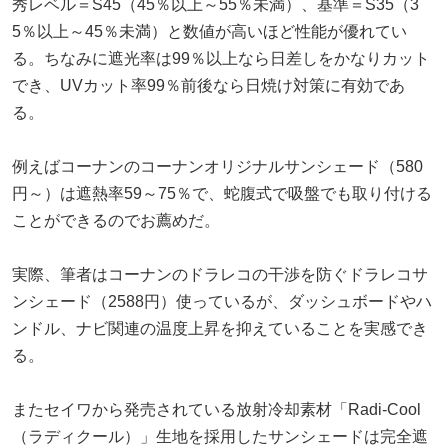
秀レベル＝S45（45％以上～55％未満）、基準＝S35（3
5％以上～45％未満）と数値が高いほど性能が優れてい
る。ちなみに遮光率は99％以上なら日差しをかなりカット
でき、UVカット率99％前後なら日焼け対策に有効であ
る。
例えばコーナンのコーナンオリジナルサンシェード（580
円～）は遮熱率59～75％で、蛇腹式で吸盤でも取り付ける
ことができるのでお薦めだ。
実際、筆者はコーナンのドラレコの干渉を防ぐドラレコサ
ンシェード（2588円）使っているが、ダッシュボードやハ
ンドル、ナビ関連の温度上昇を抑えていることを実感でき
る。
またセイワから発売されている放射冷却素材「Radi-Cool
（ラディクール）」生地を採用したサンシェードは完全遮