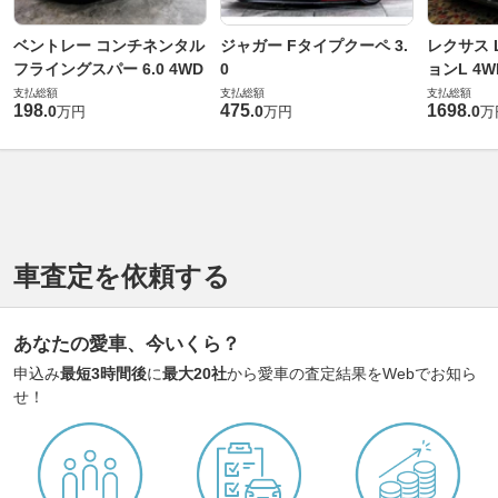
ベントレー コンチネンタル
ジャガー Fタイプクーペ 3.
レクサス L
フライングスパー 6.0 4WD
0
ョンL 4W
支払総額
支払総額
支払総額
198
475
1698
.
0
.
0
.
0
万円
万円
万
車査定を依頼する
あなたの愛車、今いくら？
申込み
最短3時間後
に
最大20社
から愛車の査定結果をWebでお知ら
せ！