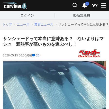
carview!
検索
通知
i
ログイン
ID新規取得
トップ
ニュース
業界ニュース
サンシェードって本当に意味ある？
サンシェードって本当に意味ある？ ないよりはマ
シ!? 遮熱率が高いものを選ぶべし！
2026.05.15 06:00
掲載
26