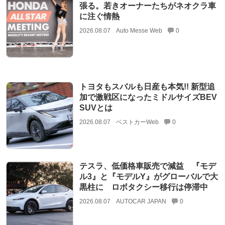
張る。若きオーナーたちがネオクラ車
に注ぐ情熱
2026.08.07
Auto Messe Web
0
トヨタもスバルも日産も本気!! 新型追
加で激戦区になったミドルサイズBEV
SUVとは
2026.08.07
ベストカーWeb
0
テスラ、低価格車販売で減益 『モデ
ル3』と『モデルY』がグローバルで大
黒柱に ロボタクシー移行は停滞中
2026.08.07
AUTOCAR JAPAN
0