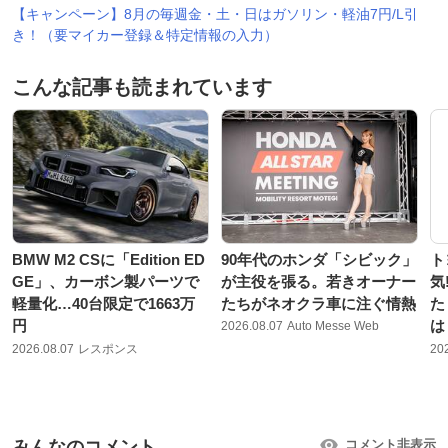
【キャンペーン】8月の毎週金・土・日はガソリン・軽油7円/L引
き！（要マイカー登録＆特定情報の入力）
こんな記事も読まれています
BMW M2 CSに「Edition ED
90年代のホンダ「シビック」
ト
GE」、カーボン製パーツで
が主役を張る。若きオーナー
気
軽量化…40台限定で1663万
たちがネオクラ車に注ぐ情熱
た
円
は
2026.08.07
Auto Messe Web
2026.08.07
レスポンス
20
みんなのコメント
コメント非表示