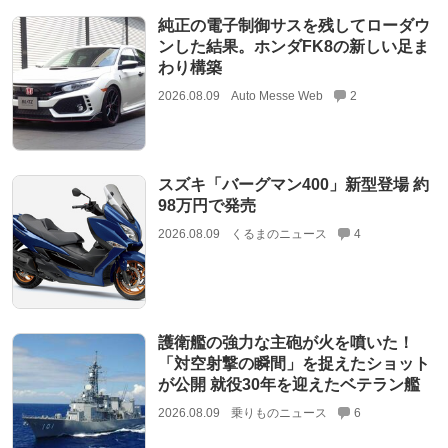
純正の電子制御サスを残してローダウ
ンした結果。ホンダFK8の新しい足ま
わり構築
2026.08.09
Auto Messe Web
2
スズキ「バーグマン400」新型登場 約
98万円で発売
2026.08.09
くるまのニュース
4
護衛艦の強力な主砲が火を噴いた！
「対空射撃の瞬間」を捉えたショット
が公開 就役30年を迎えたベテラン艦
2026.08.09
乗りものニュース
6