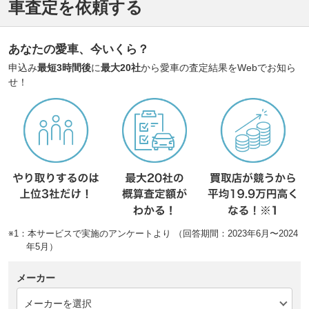
車査定を依頼する
あなたの愛車、今いくら？
申込み
最短3時間後
に
最大20社
から愛車の査定結果をWebでお知ら
せ！
※1：本サービスで実施のアンケートより （回答期間：2023年6月〜2024
年5月）
メーカー