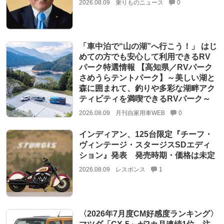
2026.08.09
乗りものニュース
0
「車中泊で“山の湖”へ行こう！」 はじ
めての方でも安心して利用できるRV
パーク特選情報 【高知県／RVパーク
さめうらテントパーク】～美しい湖と
森に囲まれて、釣りや多彩な湖畔アク
ティビティを満喫できるRVパーク～
2026.08.09
月刊自家用車WEB
0
インディアン、125台限定『チーフ・
ヴィンテージ・スタージスSDエディ
ション』発表 発売時期・価格は未定
2026.08.09
レスポンス
1
〈2026年7月度CM好感度ランキング〉