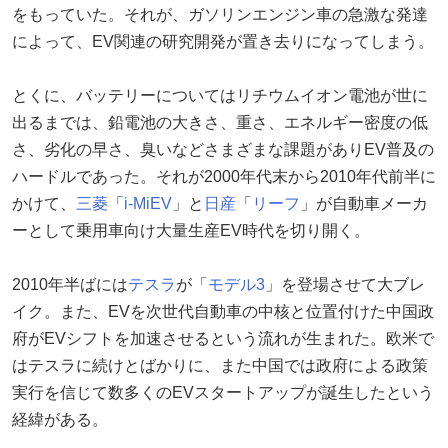
をもっていた。それが、ガソリンエンジン車の急激な発達
によって、EV関連の研究開発が置き去りになってしまう。
とくに、バッテリーについてはリチウムイオン電池が世に
出るまでは、鉛電池の大きさ、重さ、エネルギー密度の低
さ、劣化の早さ、臭いなどさまざまな課題がありEV普及の
ハードルであった。それが2000年代末から2010年代前半に
かけて、
三菱
「
i-MiEV
」と
日産
「
リーフ
」が自動車メーカ
ーとして乗用車向け大量生産EV時代を切り開く。
2010年半ばには
テスラ
が「
モデル3
」を登場させて大ブレ
イク。また、EVを次世代自動車の中核と位置付けた中国政
府がEVシフトを加速させるという流れが生まれた。欧米で
はテスラに続けとばかりに、また中国では政府による政策
実行を信じて数多くのEVスタートアップが誕生したという
経緯がある。