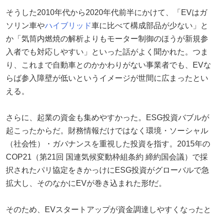
そうした2010年代から2020年代前半にかけて、「EVはガ
ソリン車や
ハイブリッド
車に比べて構成部品が少ない」と
か「気筒内燃焼の解析よりもモーター制御のほうが新規参
入者でも対応しやすい」といった話がよく聞かれた。つま
り、これまで自動車とのかかわりがない事業者でも、EVな
らば参入障壁が低いというイメージが世間に広まったとい
える。
さらに、起業の資金も集めやすかった。ESG投資バブルが
起こったからだ。財務情報だけではなく環境・ソーシャル
（社会性）・ガバナンスを重視した投資を指す。2015年の
COP21（第21回 国連気候変動枠組条約 締約国会議）で採
択されたパリ協定をきかっけにESG投資がグローバルで急
拡大し、そのなかにEVが巻き込まれた形fだ。
そのため、EVスタートアップが資金調達しやすくなったと