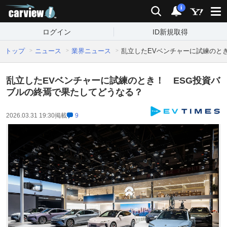
carview!
検索
通知
i
ログイン
ID新規取得
トップ
ニュース
業界ニュース
乱立したEVベンチャーに試練のと
乱立したEVベンチャーに試練のとき！ ESG投資バ
ブルの終焉で果たしてどうなる？
2026.03.31 19:30
掲載
9