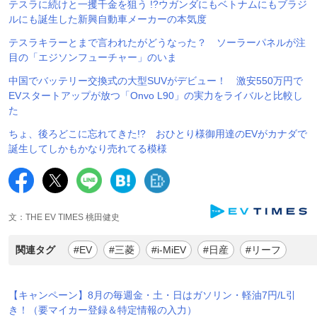
テスラに続けと一攫千金を狙う !?ウガンダにもベトナムにもブラジ
ルにも誕生した新興自動車メーカーの本気度
テスラキラーとまで言われたがどうなった？ ソーラーパネルが注
目の「エジソンフューチャー」のいま
中国でバッテリー交換式の大型SUVがデビュー！ 激安550万円で
EVスタートアップが放つ「Onvo L90」の実力をライバルと比較し
た
ちょ、後ろどこに忘れてきた!? おひとり様御用達のEVがカナダで
誕生してしかもかなり売れてる模様
文：THE EV TIMES 桃田健史
関連タグ
#EV
#三菱
#i-MiEV
#日産
#リーフ
【キャンペーン】8月の毎週金・土・日はガソリン・軽油7円/L引
き！（要マイカー登録＆特定情報の入力）