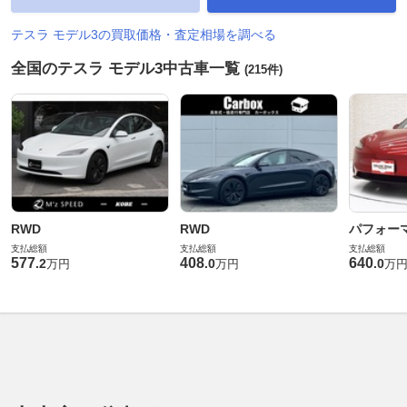
テスラ モデル3の買取価格・査定相場を調べる
全国のテスラ モデル3中古車一覧
(215件)
RWD
RWD
パフォー
支払総額
支払総額
支払総額
577
408
640
.
2
.
0
.
0
万円
万円
万