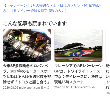
【キャンペーン】8月の毎週金・土・日はガソリン・軽油7円/L引
き！（要マイカー登録＆特定情報の入力）
こんな記事も読まれています
今季SF参戦断念のロバンペ
マレーシアでのF1バーレーン
紀
ラ、2027年のモータースポー
GPは、トワイライトレース
わ
ツ活動はあらゆる選択肢を排
でなくデイレースに。決勝は
い
除せず「トヨタと話し合う」
現地15時スタート
ト
れ
2026.08.06
AUTOSPORT web
2026.08.06
motorsport.com 日本版
20