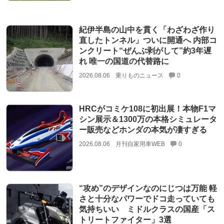
紀伊半島の山中を貫く「わざわざ作り
直したトンネル」ついに開通へ 内部コ
ンクリート“ぜんぶ剥がして”約3年遅
れ 唯一の国道の代替路に
2026.08.06
乗りものニュース
0
HRCがコミケ108に初出展！本物F1マ
シン展示＆1300万の本格シミュレータ
ー販売などホンダの本気が凄すぎる
2026.08.06
月刊自家用車WEB
0
“攻め”のデザインなのにじつは万能 軽
さと十分なパワーでドコ走っていても
気持ちいい ミドルクラスの国産「ス
トリートファイター」3選