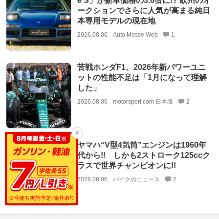
e S」が新車価格の3.6倍に!? 欧州のオ
ークションでさらに人気が高まる純日
本専用モデルの現在地
2026.08.06
Auto Messe Web
1
苦戦ホンダF1、2026年新パワーユニ
ットの性能不足は「1月になって理解
した」
2026.08.06
motorsport.com 日本版
2
ヤマハ“V型4気筒”エンジンは1960年
代から!! しかも2ストローク125ccク
ラスで世界チャンピオンに!!
2026.08.06
バイクのニュース
2