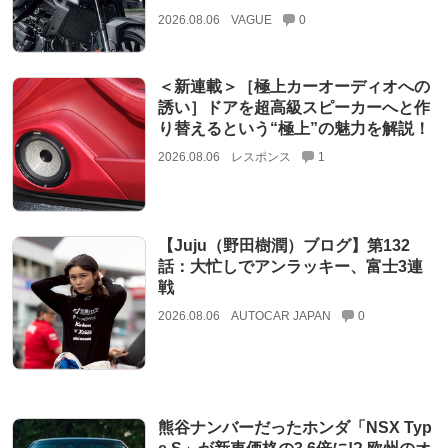
2026.08.06
VAGUE
0
＜新連載＞［極上カーオーディオへの
誘い］ドアを超高級スピーカーへと作
り替えるという“極上”の魅力を解説！
2026.08.06
レスポンス
1
【Juju（野田樹潤）ブログ】第132
話：大忙しでアンラッキー、富士3連
戦
2026.08.06
AUTOCAR JAPAN
0
熊谷ナンバーだったホンダ「NSX Typ