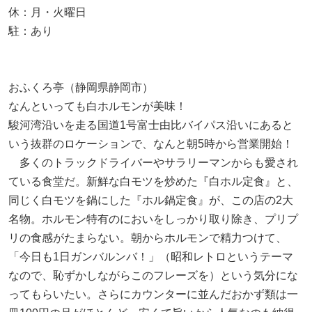
休：月・火曜日
駐：あり
おふくろ亭（静岡県静岡市）
なんといっても白ホルモンが美味！
駿河湾沿いを走る国道1号富士由比バイパス沿いにあると
いう抜群のロケーションで、なんと朝5時から営業開始！
多くのトラックドライバーやサラリーマンからも愛され
ている食堂だ。新鮮な白モツを炒めた『白ホル定食』と、
同じく白モツを鍋にした『ホル鍋定食』が、この店の2大
名物。ホルモン特有のにおいをしっかり取り除き、プリプ
リの食感がたまらない。朝からホルモンで精力つけて、
「今日も1日ガンバルンバ！」（昭和レトロというテーマ
なので、恥ずかしながらこのフレーズを）という気分にな
ってもらいたい。さらにカウンターに並んだおかず類は一