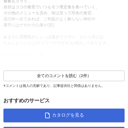
看板もズラリ…
自分はココの食堂でいつもモツ煮定食を食べていく。
その他のメニューも含め、味は至って田舎の食堂。
店の外へ出てみれば、ご利益のよく解らない神社や
裏手にはナゼか大仏像が(笑)
あまりに雰囲気がしょっぱ過ぎてツラい…という方には、
ちゃんとコンビニ(デイリーヤマザキ)も併設してあります。
次の休日にはぜひ…笑
2
2
返信1件
全てのコメントを読む（2件）
※コメントは個人の見解であり、記事提供社と関係はありません。
おすすめのサービス
カタログを見る