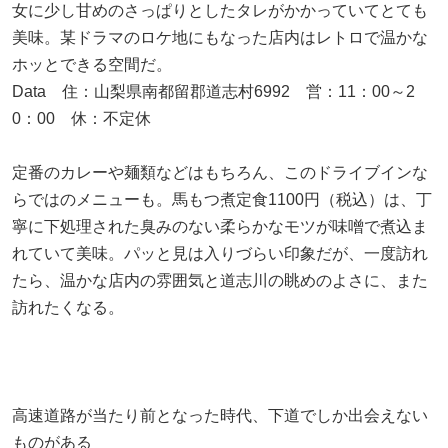
女に少し甘めのさっぱりとしたタレがかかっていてとても
美味。某ドラマのロケ地にもなった店内はレトロで温かな
ホッとできる空間だ。
Data 住：山梨県南都留郡道志村6992 営：11：00～2
0：00 休：不定休
定番のカレーや麺類などはもちろん、このドライブインな
らではのメニューも。馬もつ煮定食1100円（税込）は、丁
寧に下処理された臭みのない柔らかなモツが味噌で煮込ま
れていて美味。パッと見は入りづらい印象だが、一度訪れ
たら、温かな店内の雰囲気と道志川の眺めのよさに、また
訪れたくなる。
高速道路が当たり前となった時代、下道でしか出会えない
ものがある