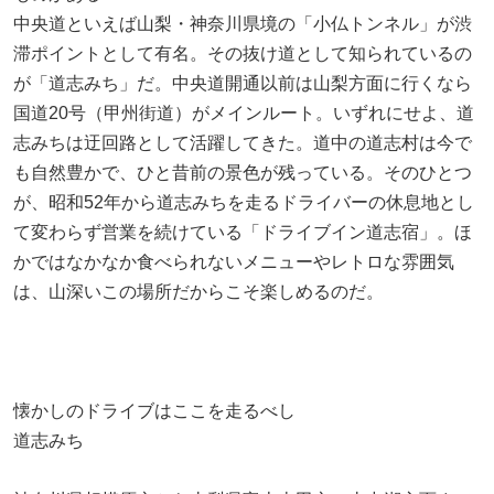
中央道といえば山梨・神奈川県境の「小仏トンネル」が渋
滞ポイントとして有名。その抜け道として知られているの
が「道志みち」だ。中央道開通以前は山梨方面に行くなら
国道20号（甲州街道）がメインルート。いずれにせよ、道
志みちは迂回路として活躍してきた。道中の道志村は今で
も自然豊かで、ひと昔前の景色が残っている。そのひとつ
が、昭和52年から道志みちを走るドライバーの休息地とし
て変わらず営業を続けている「ドライブイン道志宿」。ほ
かではなかなか食べられないメニューやレトロな雰囲気
は、山深いこの場所だからこそ楽しめるのだ。
懐かしのドライブはここを走るべし
道志みち