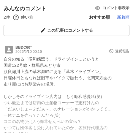
みんなのコメント
コメント非表示
2件
使い方
おすすめ順
新着順
この記事にコメントする
BBDC60°
違反報告
2026/5/10 00:16
自分の知る「昭和感漂う」ドライブイン…というと
国道122号線・群馬県みどり市
渡良瀬川上流の草木湖畔にある「草木ドライブイン」
日曜休日ともなれば旧車やバイクで賑わう、北関東方面の
走り屋にはお馴染みの場所。
しかしそのドライブイン店内は…もう昭和感蔓延(笑)
つい最近までは店内の土産物コーナーで志村けんの
「だぁいじょ～ぶだぁ～」のナレーションがかかってて…
一体ナニを売ってたんだろ(笑)
ココの名物(らしい)舞茸せんべいの宣伝？
かつては団体客も受け入れていたのか、各旅行代理店の