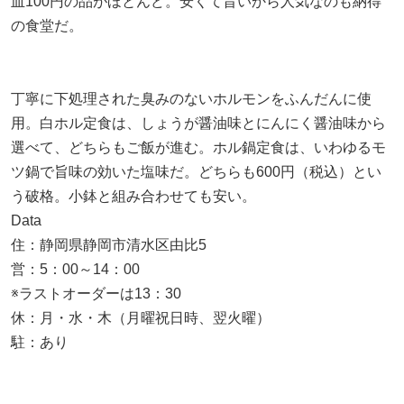
皿100円の品がほとんど。安くて旨いから人気なのも納得
の食堂だ。
丁寧に下処理された臭みのないホルモンをふんだんに使
用。白ホル定食は、しょうが醤油味とにんにく醤油味から
選べて、どちらもご飯が進む。ホル鍋定食は、いわゆるモ
ツ鍋で旨味の効いた塩味だ。どちらも600円（税込）とい
う破格。小鉢と組み合わせても安い。
Data
住：静岡県静岡市清水区由比5
営：5：00～14：00
※ラストオーダーは13：30
休：月・水・木（月曜祝日時、翌火曜）
駐：あり