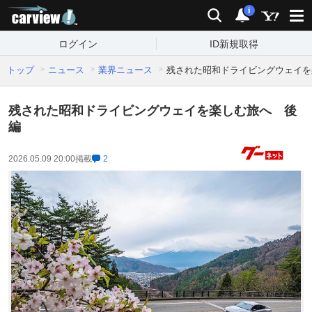
carview!
検索
通知
i
ログイン
ID新規取得
トップ
ニュース
業界ニュース
残された昭和ドライビングウェイを
残された昭和ドライビングウェイを楽しむ旅へ 後
編
2026.05.09 20:00
掲載
2