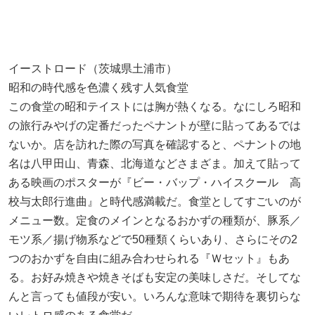
イーストロード（茨城県土浦市）
昭和の時代感を色濃く残す人気食堂
この食堂の昭和テイストには胸が熱くなる。なにしろ昭和
の旅行みやげの定番だったペナントが壁に貼ってあるでは
ないか。店を訪れた際の写真を確認すると、ペナントの地
名は八甲田山、青森、北海道などさまざま。加えて貼って
ある映画のポスターが『ビー・バップ・ハイスクール 高
校与太郎行進曲』と時代感満載だ。食堂としてすごいのが
メニュー数。定食のメインとなるおかずの種類が、豚系／
モツ系／揚げ物系などで50種類くらいあり、さらにその2
つのおかずを自由に組み合わせられる『Ｗセット』もあ
る。お好み焼きや焼きそばも安定の美味しさだ。そしてな
んと言っても値段が安い。いろんな意味で期待を裏切らな