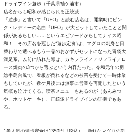
ドライブイン遊歩（千葉県袖ケ浦市）
店名からも昭和が感じられる正統派
『遊歩』と書いて『UFO』と読む店名は、開業時にピン
ク・レディーの名曲『UFO』が大ヒットしていたことと関
係があるらしい……というエピソードからしてナイス昭
和！ その店名を冠した“遊歩定食”は、マグロの刺身と日
替わりで選べるもう一品のおかずがセットになった胃袋大
満足系。以前に訪れた際は、カキフライ／アジフライ／ロ
ース焼肉の3つから選ぶという内容だった。令和元年の房
総半島台風で、看板が倒れるなどの被害を受けて一時休業
もしていたが、数ケ月後には無事に営業を再開したという
気概も泣けてくる。喫茶メニューもあるのが（あんみつ
や、ホットケーキ）、正統派ドライブインの証拠でもあ
る。
1番人気の遊歩定食は1350円（税込）。新鮮なマグロの刺