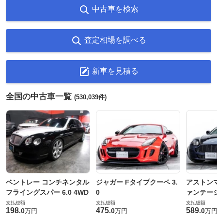
中古車を検索
査定相場を調べる
新車を見積る
全国の中古車一覧
(530,039件)
ベントレー コンチネンタル
ジャガー Fタイプクーペ 3.
アストンマ
フライングスパー 6.0 4WD
0
ァンテー
支払総額
支払総額
支払総額
198
475
589
.
0
.
0
.
0
万円
万円
万