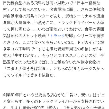
日光橋食堂のある飛島村は高い財政力で「日本一裕福な
村」として知られている。名古屋港に面し、さらに伊勢湾
岸自動車道の飛島インターがあり、貨物ターミナルや流通
倉庫が大量鎮座。当然そこに、トラックドライバーが大挙
して押し寄せる……いわば聖地というわけで、食堂の雰囲
気は昭和の大ヒット映画『
トラック
野郎』シリーズを彷彿
とさせる。ここで食べてもらいたいのは、ドデカイどて焼
き串（八丁味噌で牛すじを煮た愛知県周辺の名物）が2本
並ぶ『牛すじ定食』。もうひとつオススメしたいのが、半
熟玉子がのった焼きそばに白ご飯も付いたＷ炭水化物の
『スタミナ焼きそば定食』。どちらの定食もルックスから
してワイルドで旨さも抜群だ。
創業61年目という歴史ある店ながら「旨い、安い」はずっ
と変わらず、多くのトラックドライバーから支持されてい
る。牛すじ定食は900円（税込）。1番人気のスタミナ焼き