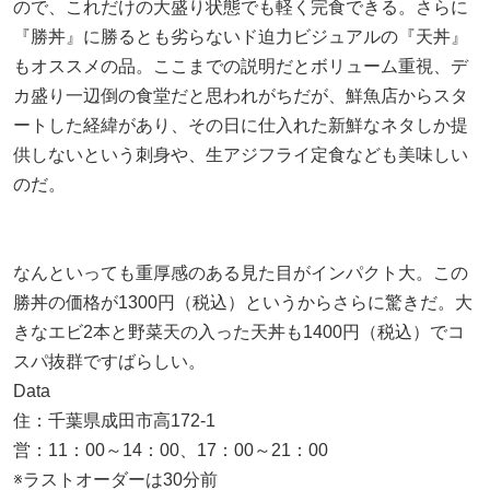
ので、これだけの大盛り状態でも軽く完食できる。さらに
『勝丼』に勝るとも劣らないド迫力ビジュアルの『天丼』
もオススメの品。ここまでの説明だとボリューム重視、デ
カ盛り一辺倒の食堂だと思われがちだが、鮮魚店からスタ
ートした経緯があり、その日に仕入れた新鮮なネタしか提
供しないという刺身や、生アジフライ定食なども美味しい
のだ。
なんといっても重厚感のある見た目がインパクト大。この
勝丼の価格が1300円（税込）というからさらに驚きだ。大
きなエビ2本と野菜天の入った天丼も1400円（税込）でコ
スパ抜群ですばらしい。
Data
住：千葉県成田市高172-1
営：11：00～14：00、17：00～21：00
※ラストオーダーは30分前