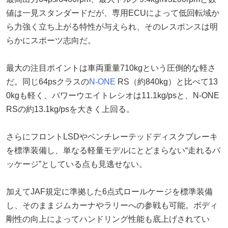
値は一見スタンダードだが、専用ECUによって低回転域か
ら力強く立ち上がる特性が与えられ、そのレスポンスは明
らかにスポーツ志向だ。
最大の注目ポイントは車両重量710kgという圧倒的な軽さ
だ。同じ64psクラスの
N-ONE
RS（約840kg）と比べて13
0kgも軽く、パワーウエイトレシオは11.1kg/psと、N-ONE
RSの約13.1kg/psを大きく上回る。
さらにフロントLSDやベンチレーテッドディスクブレーキ
を標準装備し、単なる軽量モデルにとどまらない“走れるパ
ッケージ”としている点も見逃せない。
加えてJAF規定に準拠した6点式ロールケージを標準装備
し、そのままジムカーナやラリーへの参戦も可能。ボディ
剛性の向上によってハンドリング性能も底上げされてい