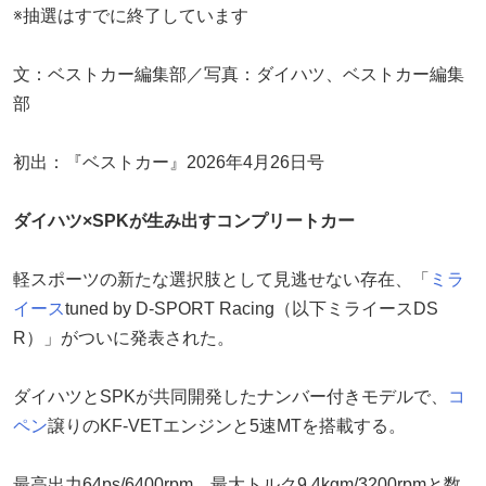
※抽選はすでに終了しています
文：ベストカー編集部／写真：ダイハツ、ベストカー編集
部
初出：『ベストカー』2026年4月26日号
ダイハツ×SPKが生み出すコンプリートカー
軽スポーツの新たな選択肢として見逃せない存在、「
ミラ
イース
tuned by D-SPORT Racing（以下ミライースDS
R）」がついに発表された。
ダイハツとSPKが共同開発したナンバー付きモデルで、
コ
ペン
譲りのKF-VETエンジンと5速MTを搭載する。
最高出力64ps/6400rpm、最大トルク9.4kgm/3200rpmと数