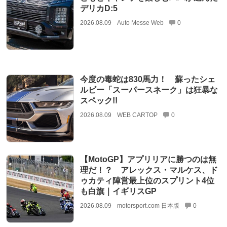
デリカD:5
2026.08.09
Auto Messe Web
0
今度の毒蛇は830馬力！ 蘇ったシェ
ルビー「スーパースネーク」は狂暴な
スペック!!
2026.08.09
WEB CARTOP
0
【MotoGP】アプリリアに勝つのは無
理だ！？ アレックス・マルケス、ド
ゥカティ陣営最上位のスプリント4位
も白旗｜イギリスGP
2026.08.09
motorsport.com 日本版
0