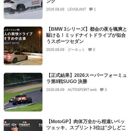
ング
2026.08.09
LEVOLANT
1
【BMW 3シリーズ】都会の夜を颯爽と
駆ける！ミッドナイトドライブが似合
うスポーツセダン
2026.08.09
グーネット
0
【正式結果】2026スーパーフォーミュ
ラ第8戦SUGO 決勝
2026.08.09
AUTOSPORT web
3
【MotoGP】肉体万全から程遠いベッ
ツェッキ、スプリント3位は”少しどこ