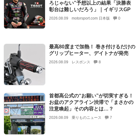
ろじゃない”予想以上の結果「決勝表
彰台は難しいだろう」｜イギリスGP
2026.08.09
motorsport.com 日本版
0
最高80度まで加熱！ 巻き付けるだけの
グリップヒーター、デイトナが発売
2026.08.09
レスポンス
8
首都高公式の“お願い”が切実すぎる！
お盆のアクアライン渋滞で「まさかの
注意喚起」その内容とは…？
2026.08.09
乗りものニュース
7