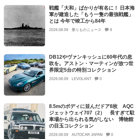
戦艦「大和」ばかりが有名に！ 日本海
軍が建造した「もう一隻の最強戦艦」
とは 今年で竣工から84年
2026.08.09
乗りものニュース
9
DB12やヴァンキッシュに60年代の息
吹を。アストン・マーティンが放つ世
界限定5台の特別コレクション
2026.08.09
LEVOLANT
0
8.5mのボディに並んだドア8枚 AQC
ジェットウェイ707（2） 長すぎて駐
車場から出られる気がしない 博物館
の目玉コレクション
2026.08.09
AUTOCAR JAPAN
0