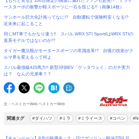
【もっと見る】100台限定の抽選に漏れたファンも必見!? ミライ
ースターボの衝撃が軽スポーツに一石を投じる!!（画像14枚）
マンホール巨大化計画ってなに!? 自動運転で保険料安くなる!?
近未来に起こること
同じMT車でもかなり違う!! スバル WRX STI Sport♯はWRX STIの
直系モデルではないのか!?
タイガー魔法瓶がモータースポーツの常識改革!? 自慢の技術がク
ルマ界を変えるって何よ
スバル最強級420馬力!! 新型3列BEV「ゲッタウェイ」のガチ実力
は？ なんの兄弟車？？
文：ベストカーWeb ベストカーWeb
関連タグ
#ダイハツ
#ミラ
#ミライース
#コペン
#N
【キャンペーン】8月の毎週金・土・日はガソリン・軽油7円/L引