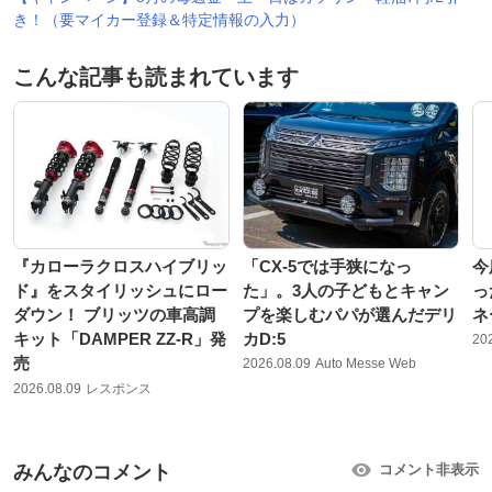
き！（要マイカー登録＆特定情報の入力）
こんな記事も読まれています
『カローラクロスハイブリッ
「CX-5では手狭になっ
今
ド』をスタイリッシュにロー
た」。3人の子どもとキャン
っ
ダウン！ ブリッツの車高調
プを楽しむパパが選んだデリ
ネ
キット「DAMPER ZZ-R」発
カD:5
20
売
2026.08.09
Auto Messe Web
2026.08.09
レスポンス
みんなのコメント
コメント非表示