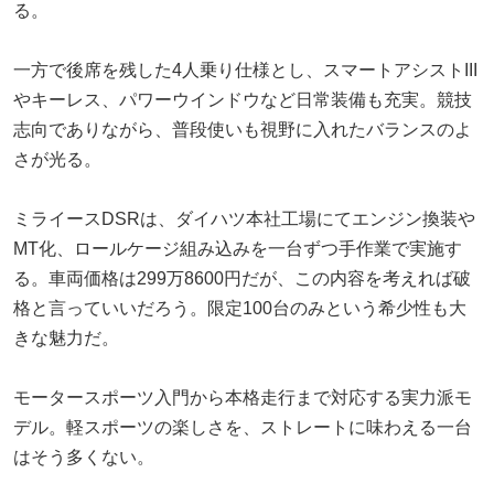
る。
一方で後席を残した4人乗り仕様とし、スマートアシストIII
やキーレス、パワーウインドウなど日常装備も充実。競技
志向でありながら、普段使いも視野に入れたバランスのよ
さが光る。
ミライースDSRは、ダイハツ本社工場にてエンジン換装や
MT化、ロールケージ組み込みを一台ずつ手作業で実施す
る。車両価格は299万8600円だが、この内容を考えれば破
格と言っていいだろう。限定100台のみという希少性も大
きな魅力だ。
モータースポーツ入門から本格走行まで対応する実力派モ
デル。軽スポーツの楽しさを、ストレートに味わえる一台
はそう多くない。