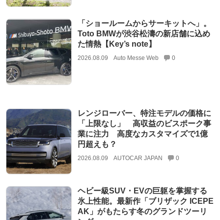
「ショールームからサーキットへ」。
Toto BMWが渋谷松濤の新店舗に込め
た情熱【Key’s note】
2026.08.09
Auto Messe Web
0
レンジローバー、特注モデルの価格に
「上限なし」 高収益のビスポーク事
業に注力 高度なカスタマイズで1億
円超えも？
2026.08.09
AUTOCAR JAPAN
0
ヘビー級SUV・EVの巨躯を掌握する
氷上性能。最新作「ブリザック ICEPE
AK」がもたらす冬のグランドツーリ