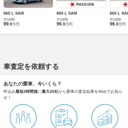
660 L SAIII
660 L SAIII
660 L SAI
支払総額
支払総額
支払総額
99
96
96
.
9
.
9
.
9
万円
万円
万円
車査定を依頼する
あなたの愛車、今いくら？
申込み
最短3時間後
に
最大20社
から愛車の査定結果をWebでお知ら
せ！