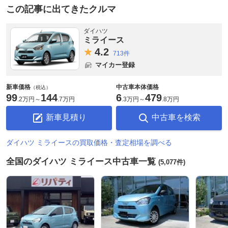
この記事に出てきたクルマ
ダイハツ
ミライース
4.
2
713件
マイカー登録
新車価格
中古車本体価格
（税込）
99
144
6
479
.
2万円
～
.
7万円
.
3万円
～
.
8万円
新車見積り
中古車を検索
ダイハツ ミライースの買取価格・査定相場を調べる
全国のダイハツ ミライース中古車一覧
(5,077件)