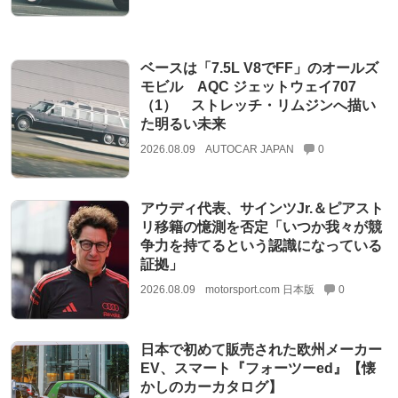
ベースは「7.5L V8でFF」のオールズ
モビル AQC ジェットウェイ707
（1） ストレッチ・リムジンへ描い
た明るい未来
2026.08.09
AUTOCAR JAPAN
0
アウディ代表、サインツJr.＆ピアスト
リ移籍の憶測を否定「いつか我々が競
争力を持てるという認識になっている
証拠」
2026.08.09
motorsport.com 日本版
0
日本で初めて販売された欧州メーカー
EV、スマート『フォーツーed』【懐
かしのカーカタログ】