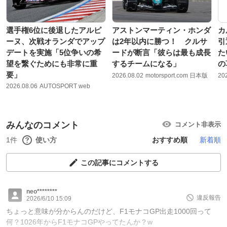
選手権6位に後退したアルピ
アストンマーティン・ホンダ
カ
ーヌ、次戦オランダでアップ
は2年以内に勝つ！ クルサ
引
デートを実施「5位争いの希
ードが断言「彼らは最も成長
た
望を繋ぐためにも非常に重
するチームになる」
の
要」
2026.08.02
motorsport.com 日本版
20
2026.08.06
AUTOSPORT web
みんなのコメント
コメント非表示
1件
使い方
おすすめ順
新着順
この記事にコメントする
neo********
違反報告
2026/6/10 15:09
ちょっと意味が分からんのだけど、F1モナコGP出走1000回って
何？1026年からF1モナコGPやってたんか？w