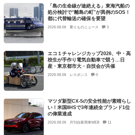
「島の生命線が途絶える」東海汽船の
処分検討で“離島の町”が異例のSOS！
都に代替輸送の確保を要望
2026.08.06
乗りものニュース
3
エコ１チャレンジカップ2026、中・高
校生が手作り電気自動車で競う…日
産・東京都市大・自技会が共催
2026.08.06
レスポンス
0
マツダ新型CX-5の安全性能が素晴らし
い！米国IIHSで3年連続全ブランド1位
の偉業達成
2026.08.06
月刊自家用車WEB
11