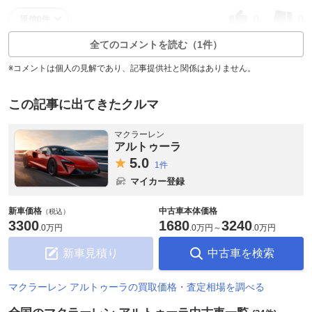
0
0
返信0件
全てのコメントを読む（1件）
※コメントは個人の見解であり、記事提供社と関係はありません。
この記事に出てきたクルマ
マクラーレン
アルトゥーラ
5.
0
1件
マイカー登録
新車価格
中古車本体価格
（税込）
3300
1680
3240
.
0万円
.
0万円
～
.
0万円
新車見積り
中古車を検索
マクラーレン アルトゥーラの買取価格・査定相場を調べる