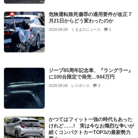
危険運転致死傷罪の適用要件が改正 7
月21日からどう変わったのか
2026.08.06
くるまのニュース
1
ジープ85周年記念車、『ラングラー』
に100台限定で発売…944万円
2026.08.06
レスポンス
3
かつてはフィット一強の時代もあった
けれど……! 実は今なお熾烈な争いが
続くコンパクトカーTOP3の最新勢力