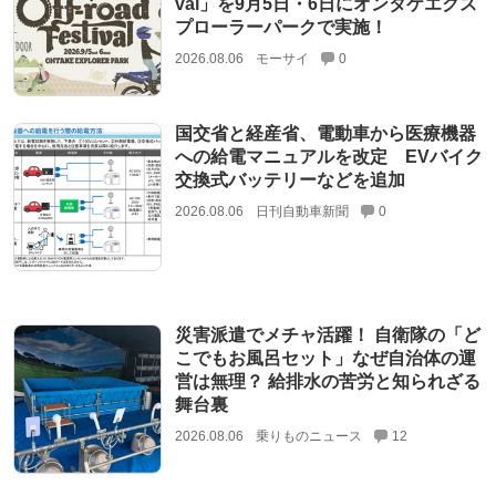
val」を9月5日・6日にオンタケエクス
プローラーパークで実施！
2026.08.06
モーサイ
0
国交省と経産省、電動車から医療機器
への給電マニュアルを改定 EVバイク
交換式バッテリーなどを追加
2026.08.06
日刊自動車新聞
0
災害派遣でメチャ活躍！ 自衛隊の「ど
こでもお風呂セット」なぜ自治体の運
営は無理？ 給排水の苦労と知られざる
舞台裏
2026.08.06
乗りものニュース
12