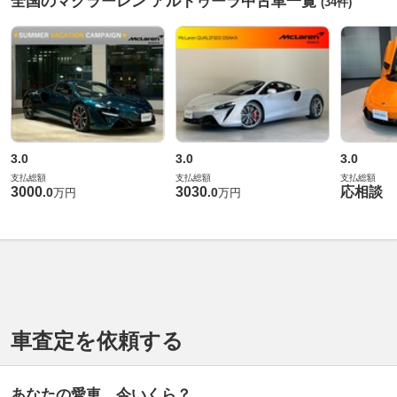
全国のマクラーレン アルトゥーラ中古車一覧
(34件)
3.0
3.0
3.0
支払総額
支払総額
支払総額
3000
3030
応相談
.
0
.
0
万円
万円
車査定を依頼する
あなたの愛車、今いくら？