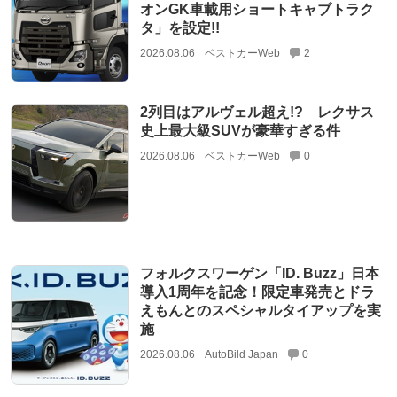
オンGK車載用ショートキャブトラク
タ」を設定!!
2026.08.06
ベストカーWeb
2
2列目はアルヴェル超え!? レクサス
史上最大級SUVが豪華すぎる件
2026.08.06
ベストカーWeb
0
フォルクスワーゲン「ID. Buzz」日本
導入1周年を記念！限定車発売とドラ
えもんとのスペシャルタイアップを実
施
2026.08.06
AutoBild Japan
0