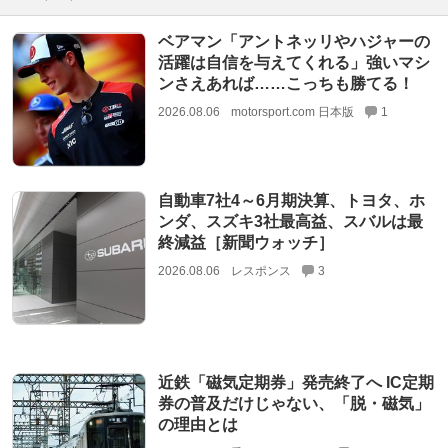
ベアマン「アントネッリやハジャーの
活躍は自信を与えてくれる」強いマシ
ンさえあれば……こっちも勝てる！
2026.08.06
motorsport.com 日本版
1
自動車7社4～6月期決算、トヨタ、ホ
ンダ、スズキ3社最高益、スバルは最
終減益［新聞ウォッチ］
2026.08.06
レスポンス
3
近鉄「磁気定期券」発売終了へ IC定期
券の普及だけじゃない、「脱・磁気」
の理由とは