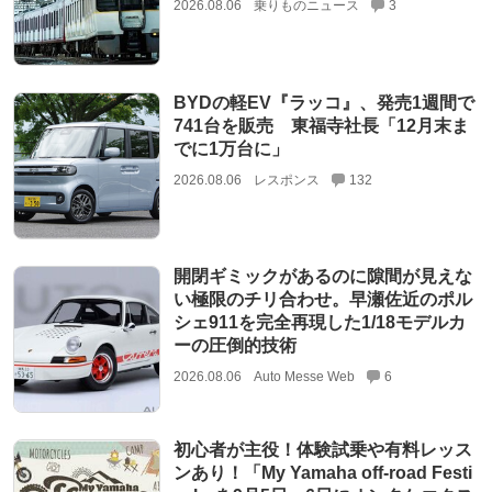
2026.08.06
乗りものニュース
3
BYDの軽EV『ラッコ』、発売1週間で
741台を販売 東福寺社長「12月末ま
でに1万台に」
2026.08.06
レスポンス
132
開閉ギミックがあるのに隙間が見えな
い極限のチリ合わせ。早瀬佐近のポル
シェ911を完全再現した1/18モデルカ
ーの圧倒的技術
2026.08.06
Auto Messe Web
6
初心者が主役！体験試乗や有料レッス
ンあり！「My Yamaha off-road Festi