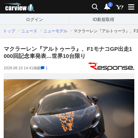
carview!
検索
通知
i
ログイン
ID新規取得
トップ
ニュース
ニューモデル
マクラーレン『アルトゥーラ』、F1
マクラーレン『アルトゥーラ』、F1モナコGP出走1
000回記念車発表…世界10台限り
2026.06.10 14:41
掲載
1