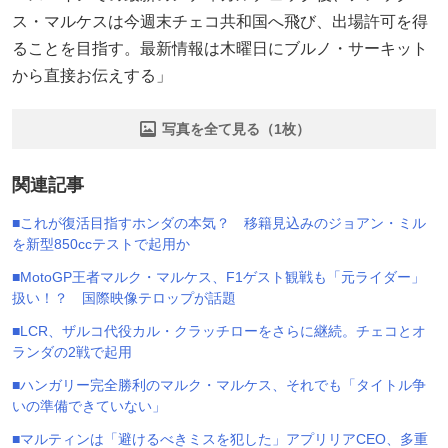
ス・マルケスは今週末チェコ共和国へ飛び、出場許可を得
ることを目指す。最新情報は木曜日にブルノ・サーキット
から直接お伝えする」
写真を全て見る（1枚）
関連記事
■これが復活目指すホンダの本気？ 移籍見込みのジョアン・ミル
を新型850ccテストで起用か
■MotoGP王者マルク・マルケス、F1ゲスト観戦も「元ライダー」
扱い！？ 国際映像テロップが話題
■LCR、ザルコ代役カル・クラッチローをさらに継続。チェコとオ
ランダの2戦で起用
■ハンガリー完全勝利のマルク・マルケス、それでも「タイトル争
いの準備できていない」
■マルティンは「避けるべきミスを犯した」アプリリアCEO、多重