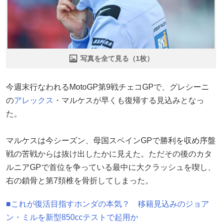
写真を全て見る（1枚）
今週末行なわれるMotoGP第9戦チェコGPで、グレシーニ
の
アレックス
・マルケスが早くも復帰する見込みとなっ
た。
マルケスは今シーズン、母国スペインGPで勝利を収め序盤
戦の苦戦からは抜け出したかに見えた。ただその後のカタ
ルニアGPで首位を争っている最中に大クラッシュを喫し、
右の鎖骨と第7頚椎を骨折してしまった。
■これが復活目指すホンダの本気？ 移籍見込みのジョア
ン・ミルを新型850ccテストで起用か