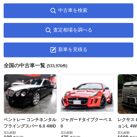
中古車を検索
査定相場を調べる
新車を見積る
全国の中古車一覧
(533,976件)
ベントレー コンチネンタル
ジャガー Fタイプクーペ 3.
レクサス L
フライングスパー 6.0 4WD
0
ョンL 4W
支払総額
支払総額
支払総額