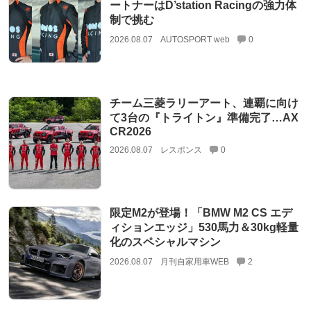
ートナーはD’station Racingの強力体
制で挑む
2026.08.07
AUTOSPORT web
0
チーム三菱ラリーアート、連覇に向け
て3台の『トライトン』準備完了…AX
CR2026
2026.08.07
レスポンス
0
限定M2が登場！「BMW M2 CS エデ
ィションエッジ」530馬力＆30kg軽量
化のスペシャルマシン
2026.08.07
月刊自家用車WEB
2