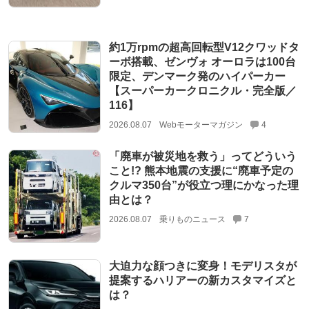
約1万rpmの超高回転型V12クワッドタ
ーボ搭載、ゼンヴォ オーロラは100台
限定、デンマーク発のハイパーカー
【スーパーカークロニクル・完全版／
116】
2026.08.07
Webモーターマガジン
4
「廃車が被災地を救う」ってどういう
こと!? 熊本地震の支援に“廃車予定の
クルマ350台”が役立つ理にかなった理
由とは？
2026.08.07
乗りものニュース
7
大迫力な顔つきに変身！モデリスタが
提案するハリアーの新カスタマイズと
は？