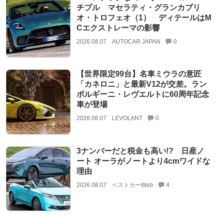
チブル マセラティ・グランカブリ
オ・トロフェオ（1） ディテールはM
Cエクストレーマの影響
2026.08.07
AUTOCAR JAPAN
0
【世界限定99台】名車ミウラの意匠
「カネロニ」と最新V12が交差。ラン
ボルギーニ・レヴエルトに60周年記念
車が登場
2026.08.07
LEVOLANT
0
3ナンバーだと税金も高い!? 日産ノ
ート オーラがノートより4cmワイドな
理由
2026.08.07
ベストカーWeb
4