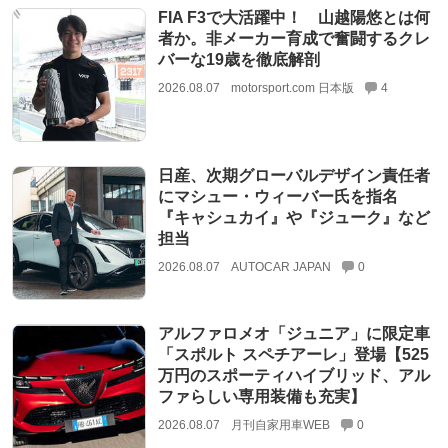
FIA F3で大活躍中！ 山越陽悠とは何
者か。非メーカー育成で奮闘するクレ
バーな19歳を徹底解剖
2026.08.07
motorsport.com 日本版
4
日産、次期グローバルデザイン責任者
にマシュー・ウィーバー氏を指名
『キャシュカイ』や『ジューク』など
担当
2026.08.07
AUTOCAR JAPAN
0
アルファロメオ「ジュニア」に限定車
「スポルト スペチアーレ」登場【525
万円のスポーティハイブリッド、アル
ファらしい専用装備も充実】
2026.08.07
月刊自家用車WEB
0