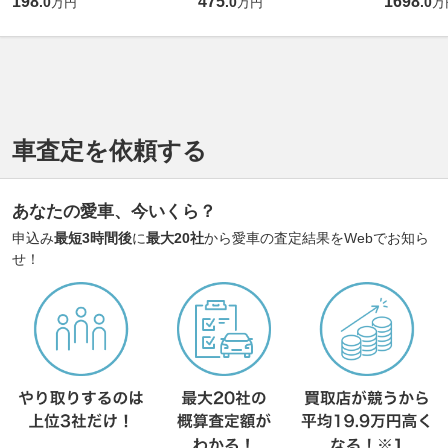
198
475
1698
.
0
.
0
.
0
万円
万円
万
車査定を依頼する
あなたの愛車、今いくら？
申込み
最短3時間後
に
最大20社
から愛車の査定結果をWebでお知ら
せ！