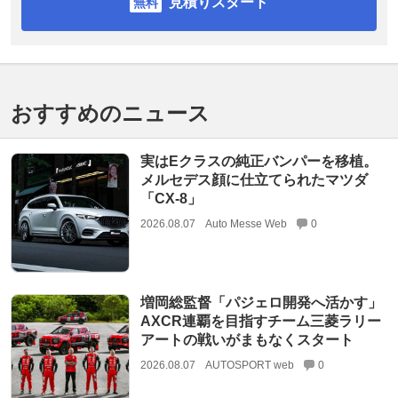
見積りスタート
おすすめのニュース
実はEクラスの純正バンパーを移植。
メルセデス顔に仕立てられたマツダ
「CX-8」
2026.08.07
Auto Messe Web
0
増岡総監督「パジェロ開発へ活かす」
AXCR連覇を目指すチーム三菱ラリー
アートの戦いがまもなくスタート
2026.08.07
AUTOSPORT web
0