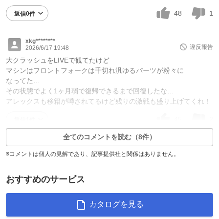
48
1
返信0件
xkg********
違反報告
2026/6/17 19:48
大クラッシュをLIVEで観てたけど
マシンはフロントフォークは千切れ汎ゆるパーツが粉々に
なってた…
その状態でよく1ヶ月弱で復帰できるまで回復したな…
アレックスも移籍が噂されてるけど残りの激戦も盛り上げてくれ！
45
2
返信1件
全てのコメントを読む（8件）
※コメントは個人の見解であり、記事提供社と関係はありません。
おすすめのサービス
カタログを見る