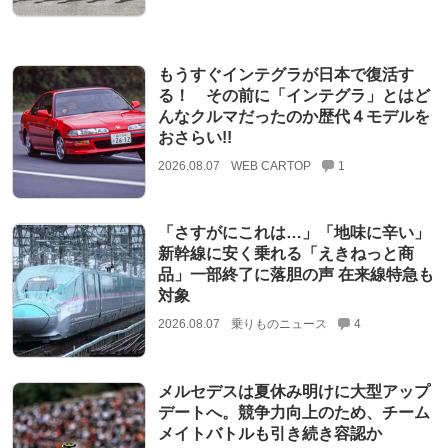
もうすぐインテグラが日本で復活す
る！ その前に「インテグラ」とはど
んなクルマだったのか歴代４モデルを
おさらい!!
2026.08.07
WEB CARTOP
1
「さすがにこれは…」「地味に辛い」
新幹線に安く乗れる「えきねっと商
品」一部終了に落胆の声 在来線特急も
対象
2026.08.07
乗りものニュース
4
メルセデスは夏休み明けに大型アップ
デートへ。競争力向上のため、チーム
メイトバトルも引き続き容認か