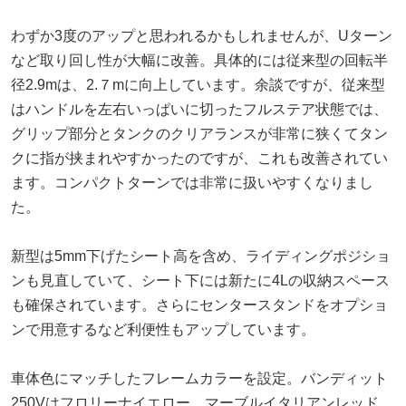
わずか3度のアップと思われるかもしれませんが、Uターン
など取り回し性が大幅に改善。具体的には従来型の回転半
径2.9mは、2.７mに向上しています。余談ですが、従来型
はハンドルを左右いっぱいに切ったフルステア状態では、
グリップ部分とタンクのクリアランスが非常に狭くてタン
クに指が挟まれやすかったのですが、これも改善されてい
ます。コンパクトターンでは非常に扱いやすくなりまし
た。
新型は5mm下げたシート高を含め、ライディングポジショ
ンも見直していて、シート下には新たに4Lの収納スペース
も確保されています。さらにセンタースタンドをオプショ
ンで用意するなど利便性もアップしています。
車体色にマッチしたフレームカラーを設定。バンディット
250Vはフロリーナイエロー、マーブルイタリアンレッド、