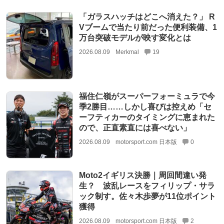
「ガラスハッチはどこへ消えた？」 R
Vブームで当たり前だった便利装備、1
万台突破モデルが映す変化とは
2026.08.09
Merkmal
19
福住仁嶺がスーパーフォーミュラで今
季2勝目……しかし喜びは控えめ「セ
ーフティカーのタイミングに恵まれた
ので、正直素直には喜べない」
2026.08.09
motorsport.com 日本版
0
Moto2イギリス決勝｜周回間違い発
生？ 波乱レースをフィリップ・サラ
ック制す。佐々木歩夢が11位ポイント
獲得
2026.08.09
motorsport.com 日本版
2