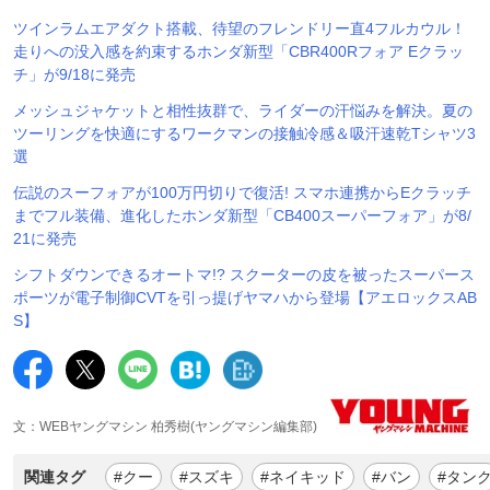
ツインラムエアダクト搭載、待望のフレンドリー直4フルカウル！
走りへの没入感を約束するホンダ新型「CBR400Rフォア Eクラッ
チ」が9/18に発売
メッシュジャケットと相性抜群で、ライダーの汗悩みを解決。夏の
ツーリングを快適にするワークマンの接触冷感＆吸汗速乾Tシャツ3
選
伝説のスーフォアが100万円切りで復活! スマホ連携からEクラッチ
までフル装備、進化したホンダ新型「CB400スーパーフォア」が8/
21に発売
シフトダウンできるオートマ!? スクーターの皮を被ったスーパース
ポーツが電子制御CVTを引っ提げヤマハから登場【アエロックスAB
S】
文：WEBヤングマシン 柏秀樹(ヤングマシン編集部)
関連タグ
#クー
#スズキ
#ネイキッド
#バン
#タン