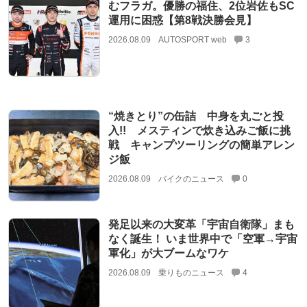
むフラガ。優勝の福住、2位岩佐もSC
運用に困惑【第8戦決勝会見】
2026.08.09
AUTOSPORT web
3
“焼きとり”の缶詰 中身を丸ごと投
入!! メスティンで炊き込みご飯に挑
戦 キャンプツーリングの簡単アレン
ジ飯
2026.08.09
バイクのニュース
0
発足以来の大変革「宇宙自衛隊」まも
なく誕生！ いま世界中で「空軍→宇宙
軍化」が大ブームなワケ
2026.08.09
乗りものニュース
4