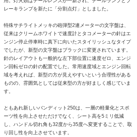
用。灯火類はテールレンズが一新され、テールランプとブ
レーキランプを新たに「分割点灯」としました。
特殊サチライトメッキの砲弾型2連メーターの文字盤は、
従来はクリームホワイトで速度計とタコメーターの針はエ
ンジン停止停車時に真下に向いたスタイリッシュなタイプ
でしたが、新型の文字盤はブラックに変更されています。
針のレイアウトも一般的な左下部位置に速度ゼロ、エンジ
ン回転ゼロの針の配置でした。常用速度域とエンジン回転
域を考えれば、新型の方が見えやすいという合理性がある
ものの、雰囲気としては従来型の方が好ましく感じていま
す。
ともあれ新しいバンディット250は、一層の軽量化とスポ
ーツ性を向上させただけでなく、シート高を5ミリ低減
し、ハンドル切れ角も32度から35度へ変更することで、取
り回し性を向上させています。