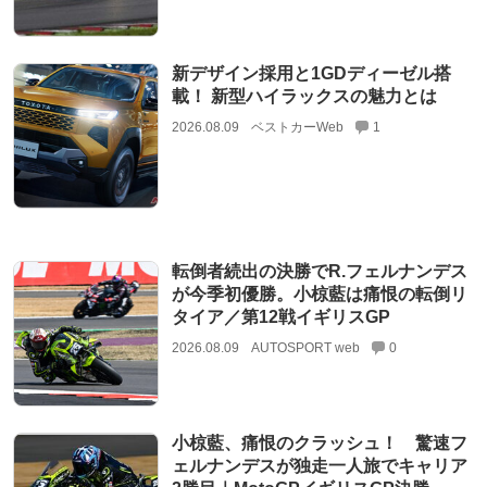
新デザイン採用と1GDディーゼル搭
載！ 新型ハイラックスの魅力とは
2026.08.09
ベストカーWeb
1
転倒者続出の決勝でR.フェルナンデス
が今季初優勝。小椋藍は痛恨の転倒リ
タイア／第12戦イギリスGP
2026.08.09
AUTOSPORT web
0
小椋藍、痛恨のクラッシュ！ 驚速フ
ェルナンデスが独走一人旅でキャリア