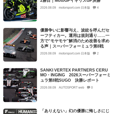
2勝目｜MotoGPイギリスGP決勝
2026.08.09
motorsport.com 日本版
4
優勝争いに影響与え、波紋を呼んだセ
ーフティカー。運用は規則通り……一
方で“モヤモヤ”解消のため改善を求め
る声｜スーパーフォーミュラ第8戦
2026.08.09
motorsport.com 日本版
2
SANKI VERTEX PARTNERS CERU
MO・INGING 2026スーパーフォーミ
ュラ第8戦SUGO 決勝レポート
2026.08.09
AUTOSPORT web
0
「ありえない」幻の優勝に悔しさにじ