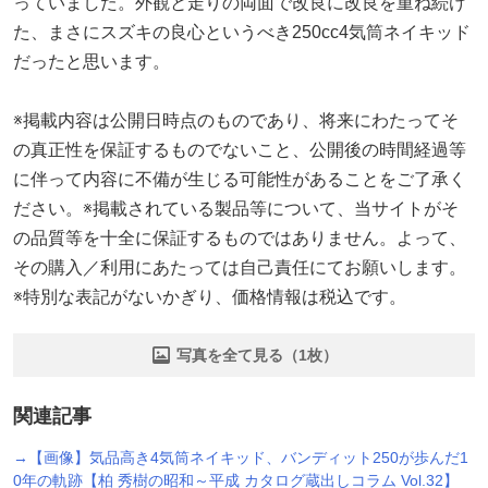
っていました。外観と走りの両面で改良に改良を重ね続け
た、まさにスズキの良心というべき250cc4気筒ネイキッド
だったと思います。
※掲載内容は公開日時点のものであり、将来にわたってそ
の真正性を保証するものでないこと、公開後の時間経過等
に伴って内容に不備が生じる可能性があることをご了承く
ださい。※掲載されている製品等について、当サイトがそ
の品質等を十全に保証するものではありません。よって、
その購入／利用にあたっては自己責任にてお願いします。
※特別な表記がないかぎり、価格情報は税込です。
写真を全て見る（1枚）
関連記事
→【画像】気品高き4気筒ネイキッド、バンディット250が歩んだ1
0年の軌跡【柏 秀樹の昭和～平成 カタログ蔵出しコラム Vol.32】