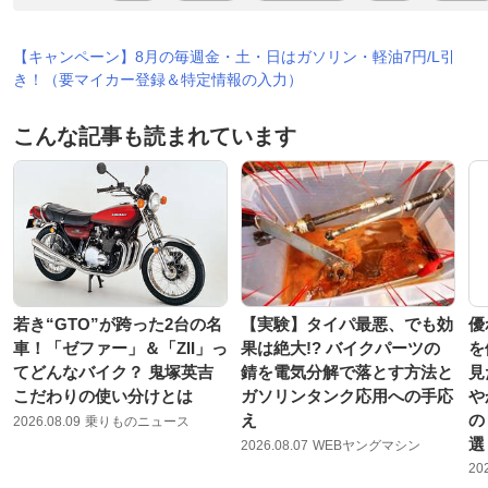
【キャンペーン】8月の毎週金・土・日はガソリン・軽油7円/L引
き！（要マイカー登録＆特定情報の入力）
こんな記事も読まれています
若き“GTO”が跨った2台の名
【実験】タイパ最悪、でも効
優
車！「ゼファー」＆「ZII」っ
果は絶大!? バイクパーツの
を
てどんなバイク？ 鬼塚英吉
錆を電気分解で落とす方法と
見
こだわりの使い分けとは
ガソリンタンク応用への手応
や
え
の
2026.08.09
乗りものニュース
選
2026.08.07
WEBヤングマシン
20