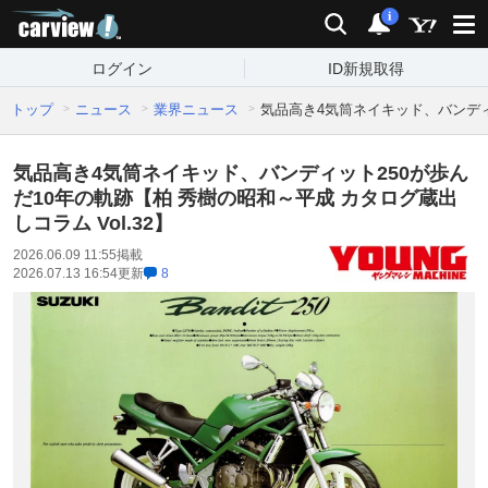
carview!
検索
通知
i
ログイン
ID新規取得
トップ
ニュース
業界ニュース
気品高き4気筒ネイキッド、バンディッ
気品高き4気筒ネイキッド、バンディット250が歩ん
だ10年の軌跡【柏 秀樹の昭和～平成 カタログ蔵出
しコラム Vol.32】
2026.06.09 11:55
掲載
2026.07.13 16:54
更新
8