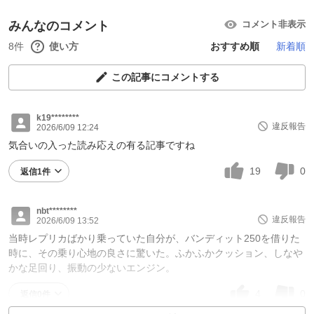
みんなのコメント
コメント非表示
8件
使い方
おすすめ順
新着順
この記事にコメントする
k19********
違反報告
2026/6/09 12:24
気合いの入った読み応えの有る記事ですね
19
0
返信1件
nbt********
違反報告
2026/6/09 13:52
当時レプリカばかり乗っていた自分が、バンディット250を借りた
時に、その乗り心地の良さに驚いた。ふかふかクッション、しなや
かな足回り、振動の少ないエンジン。
4
0
返信0件