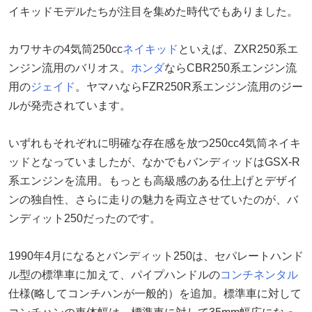
イキッドモデルたちが注目を集めた時代でもありました。
カワサキの4気筒250cc
ネイキッド
といえば、ZXR250系エ
ンジン流用のバリオス。
ホンダ
ならCBR250系エンジン流
用の
ジェイド
。ヤマハならFZR250R系エンジン流用のジー
ルが発売されています。
いずれもそれぞれに明確な存在感を放つ250cc4気筒ネイキ
ッドとなっていましたが、なかでもバンディッドはGSX-R
系エンジンを流用。もっとも高級感のある仕上げとデザイ
ンの独自性、さらに走りの魅力を両立させていたのが、バ
ンディット250だったのです。
1990年4月になるとバンディット250は、セパレートハンド
ル型の標準車に加えて、パイプハンドルの
コンチネンタル
仕様(略してコンチハンが一般的）を追加。標準車に対して