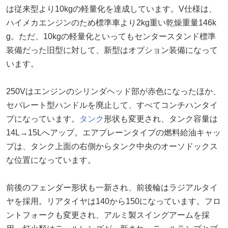
は従来型より10kgの軽量化を達成しています。V仕様は、
ハイメカエンジンのため標準車より2kg重い乾燥重量146k
g。ただ、10kgの軽量化といってもセンタースタンド標準
装備だった旧型に対して、新型はオプション装備になって
います。
250Vはエンジンのシリンダヘッド部が赤色になったほか、
セパレート型ハンドルを廃止して、すべてコンチハンタイ
プになっています。
タンク
形状も変更され、タンク容量は
14L→15Lへアップ。エアプレーンタイプの燃料給油キャッ
プは、タンク上面の右側からタンク中央のオーソドックス
な位置になっています。
前後のフェンダー形状も一新され、前後輪はラジアルタイ
ヤを採用。リアタイヤは140から150になっています。フロ
ントフォークも変更され、アルミ製スイングアームを採