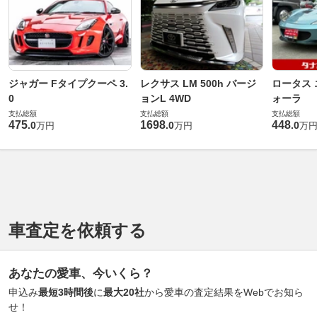
ジャガー Fタイプクーペ 3.
レクサス LM 500h バージ
ロータス 
0
ョンL 4WD
ォーラ
支払総額
支払総額
支払総額
475
1698
448
.
0
.
0
.
0
万円
万円
万
車査定を依頼する
あなたの愛車、今いくら？
申込み
最短3時間後
に
最大20社
から愛車の査定結果をWebでお知ら
せ！