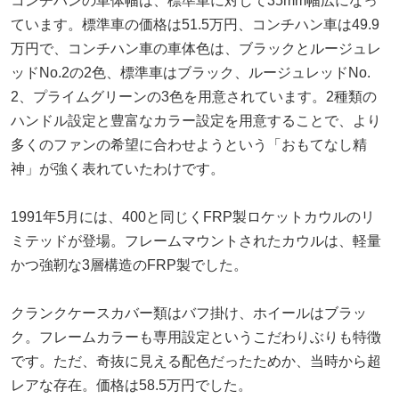
コンチハンの車体幅は、標準車に対して35mm幅広になっ
ています。標準車の価格は51.5万円、コンチハン車は49.9
万円で、コンチハン車の車体色は、ブラックとルージュレ
ッドNo.2の2色、標準車はブラック、ルージュレッドNo.
2、プライムグリーンの3色を用意されています。2種類の
ハンドル設定と豊富なカラー設定を用意することで、より
多くのファンの希望に合わせようという「おもてなし精
神」が強く表れていたわけです。
1991年5月には、400と同じくFRP製ロケットカウルのリ
ミテッドが登場。フレームマウントされたカウルは、軽量
かつ強靭な3層構造のFRP製でした。
クランクケースカバー類はバフ掛け、ホイールはブラッ
ク。フレームカラーも専用設定というこだわりぶりも特徴
です。ただ、奇抜に見える配色だったためか、当時から超
レアな存在。価格は58.5万円でした。