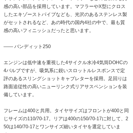
感の高い部品を採用しています。マフラーやX型にクロス
したエキゾーストパイプなども、光沢のあるステンレス製
がセットされるなど、あの時代の国内4社の中で、最も質
感の高いフィニッシュだったと思います。
―― バンディット250
エンジンは低中速を重視した4サイクル水冷4気筒DOHCの
4バルブですが、吸気系に鋭いスロットルレスポンスで定
評のあるスリングショットキャブレターを採用。足回りは
路面追従性の高いニューリンク式リアサスペンションを装
備しています。
フレームは400と共用。タイヤサイズはフロントが400と同
じサイズの110/70-17。リアは400の150/70-17に対して、2
50は140/70-17とワンサイズ細いタイヤを選定していま