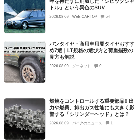
年を待たずに消滅した「シビックシャ
トル」という異色のSUV
2026.08.09
WEB CARTOP
54
バンタイヤ・商用車用夏タイヤおすす
め7選｜LT規格の選び方と荷重指数の
見方も解説
2026.08.09
グーネット
0
燃焼をコントロールする重要部品!! 出
力や燃費、排出ガス性能にも大きく影
響する「シリンダーヘッド」とは？
2026.08.09
バイクのニュース
1