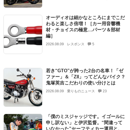
オーディオは細かなところにまでこだ
わると楽しさ倍増！［カー用音響機
材・チョイスの極意…パーツ＆部材
編］
2026.08.09
レスポンス
5
若き“GTO”が跨った2台の名車！「ゼ
ファー」＆「ZII」ってどんなバイク？
鬼塚英吉こだわりの使い分けとは
2026.08.09
乗りものニュース
23
「僕のミスジャッジです。イゴールに
申し訳ない」と伊沢監督。“間違って
いなかった”セーフティカー運用と、