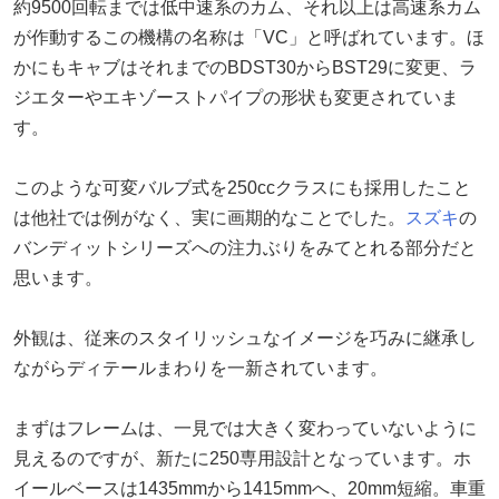
約9500回転までは低中速系のカム、それ以上は高速系カム
が作動するこの機構の名称は「VC」と呼ばれています。ほ
かにもキャブはそれまでのBDST30からBST29に変更、ラ
ジエターやエキゾーストパイプの形状も変更されていま
す。
このような可変バルブ式を250ccクラスにも採用したこと
は他社では例がなく、実に画期的なことでした。
スズキ
の
バンディットシリーズへの注力ぶりをみてとれる部分だと
思います。
外観は、従来のスタイリッシュなイメージを巧みに継承し
ながらディテールまわりを一新されています。
まずはフレームは、一見では大きく変わっていないように
見えるのですが、新たに250専用設計となっています。ホ
イールベースは1435mmから1415mmへ、20mm短縮。車重