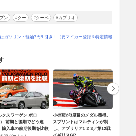
ープン
#クー
#クーペ
#カブリオ
はガソリン・軽油7円/L引き！（要マイカー登録＆特定情報
す
ルクスワーゲン ポロ
小椋藍が3度目のメダル獲得。
好調の小
W） 前期と後期でどう違
スプリントはマルティンが制
耗に苦し
｜輸入車の前期後期を比較
し、アプリリア1-2-3／第12戦
位！ ホ
イギリスGP
げ切り勝利
08.09
グーネット