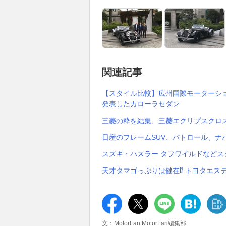
関連記事
【スタイル比較】広州国際モーターショ
発表したカローラセダン
三菱の粋を結集、三菱エクリプスクロス
日産のフレームSUV、パトロール、ナ
スズキ・ハスラー タフワイルドなどス
天才タマゴっぷりは健在⁉︎ トヨタエス
文：MotorFan MotorFan編集部