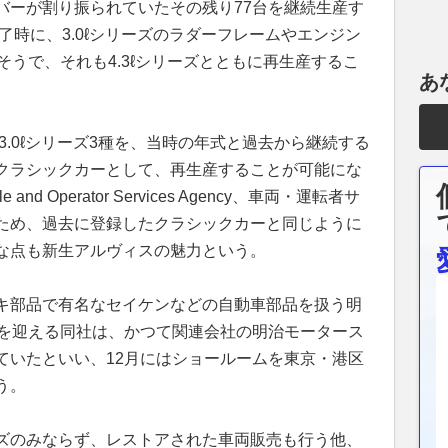
バーが割り振られていたその残り77台を継続生産す
了時に、3.0ℓシリーズのラダーフレームやエンジン
そうで、それも4.3ℓシリーズとともに再生産するこ
あ
の3.0ℓシリーズ3種を、当時の年式と過去から継続する
クラシックカーとして、再生産することが可能にな
nd Operator Services Agency、車両・運転者サ
ため、過去に登録したクラシックカーと同じように
な点も新生アルヴィスの魅力という。
キ部品で有名なセイケンなどの自動車部品を扱う明
年を迎える同社は、かつて関連会社の明治モータース
ていたといい、12月にはショールームを東京・港区
う。
ズのみならず、レストアされた車両販売も行う他、