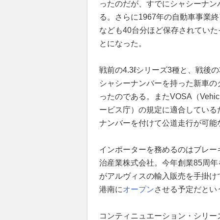
ったのだが、すでにシャシーナン
る。さらに1967年の自動車事業終
なども40台分ほど保存されていた
とになった。
戦前の4.3ℓシリーズ3種と、戦後
シャシーナンバーを持った新車の
ったのである。またVOSA（Vehicle a
ービス庁）の規定に適合している
ナンバーを付けて公道走行が可能
インポーターを務めるのはブレー
治産業株式会社。今年創業85周
がアルヴィスの輸入販売を手掛け
港南に
オープン
させる予定だとい
コンティニュエーション・シリー