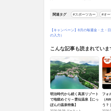
関連タグ
#スポーツカー
#オ
【キャンペーン】8月の毎週金・土・日
の入力）
こんな記事も読まれていま
明治時代から続く高原リゾート
フォ
で地獄めぐり～雲仙温泉【にっ
（A
ぽんの温泉特集】
う？
2026.08.09
グーネット
2026.