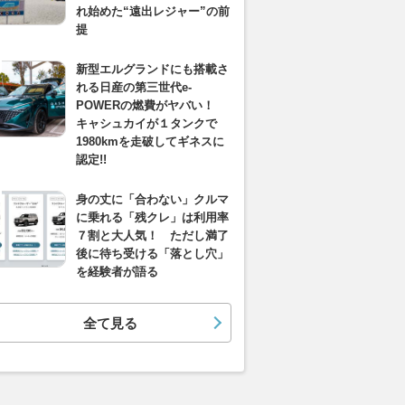
れ始めた“遠出レジャー”の前
提
新型エルグランドにも搭載さ
れる日産の第三世代e-
POWERの燃費がヤバい！
キャシュカイが１タンクで
1980kmを走破してギネスに
認定!!
身の丈に「合わない」クルマ
に乗れる「残クレ」は利用率
７割と大人気！ ただし満了
後に待ち受ける「落とし穴」
を経験者が語る
全て見る