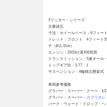
3リッター・シリーズ
主要諸元
寸法：ホイールベース：9フィート31
トレッド：フロント 4フィート35/
チ（約1.31m）
エンジン：2933cc直列6気筒
トランスミッション：5速オール
トップギア比：3.77：1
サスペンション：4輪独立懸架式
車両参考価格
グラバー・スーパー・クーペ £3
グラバー・スーパー・
カブリオレ
パーク・ウォード・ドロップ・ヘッ