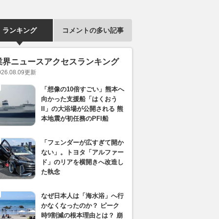
ランキング
コメントの多い記事
業界ニュースアクセスランキング
026.08.09
更新
「想像の10倍すごい」熊本へ
向かった支援船「はくおう
II」の大浴場が公開される 熊
本地震が初任務のPFI船
「フェンダーが広すぎて開か
ない」。トヨタ「アルファー
ド」のリアを横開きへ改造し
た執念
なぜ日本人は「海水浴」へ行
かなくなったのか？ ピーク
時9割減の根本理由とは？ 崩