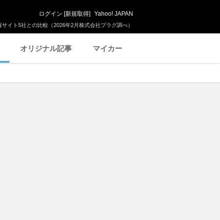
ログイン
[
新規取得
]
Yahoo! JAPAN
サイト5社との比較（2026年2月株式会社プラグ調べ）
オリジナル記事
マイカー