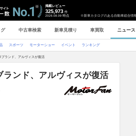
掲載レビュー
325,973
件
時点
※新車カタログのある自動車総合情報
2026.08.09
ログ
中古車検索
新車見積り
車買取
ニュース
品
スポーツ
モーターショー
イベント
ランキング
車ブランド、アルヴィスが復活
ブランド、アルヴィスが復活
新