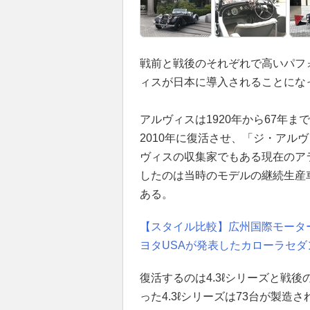
戦前と戦後のそれぞれで高いパフ
ィスが日本に導入されることにな
アルヴィスは1920年から67年
2010年に復活させ、「ジ・アル
ヴィスの収集家でもある現在のア
したのは当時のモデルの継続生産
ある。
【スタイル比較】広州国際モータ
ヨタUSAが発表したカローラセダ
復活するのは4.3ℓシリーズと戦後の
った4.3ℓシリーズは73台が製造