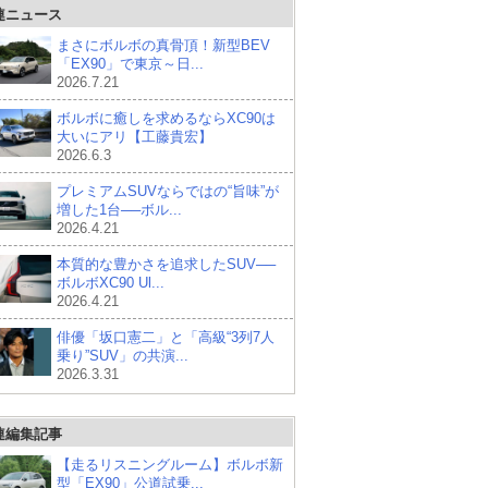
連ニュース
まさにボルボの真骨頂！新型BEV
「EX90」で東京～日...
2026.7.21
ボルボに癒しを求めるならXC90は
大いにアリ【工藤貴宏】
2026.6.3
プレミアムSUVならではの“旨味”が
増した1台──ボル...
2026.4.21
本質的な豊かさを追求したSUV──
ボルボXC90 Ul...
2026.4.21
俳優「坂口憲二」と「高級“3列7人
乗り”SUV」の共演...
2026.3.31
連編集記事
【走るリスニングルーム】ボルボ新
型「EX90」公道試乗...