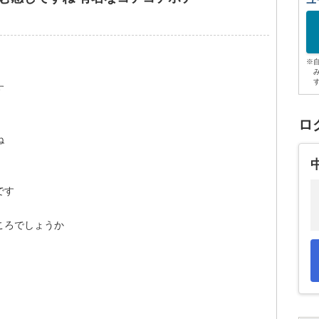
ユ
※
す
ロ
ね
です
ころでしょうか