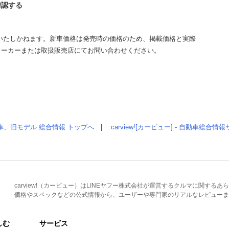
確認する
いたしかねます。新車価格は発売時の価格のため、掲載価格と実際
メーカーまたは取扱販売店にてお問い合わせください。
車、旧モデル 総合情報 トップへ
|
carview![カービュー] - 自動車総合
carview!（カービュー）はLINEヤフー株式会社が運営するクルマに関す
価格やスペックなどの公式情報から、ユーザーや専門家のリアルなレビューま
しむ
サービス