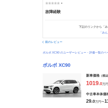
-
故障経験
下記のリンクから「み
「みん
前のレビュー
ボルボ XC90 のユーザーレビュー・評価一覧のペ
ボルボ XC90
新車価格
（税
1019
.0
万
中古車本体価
29
1
.0
万円
〜