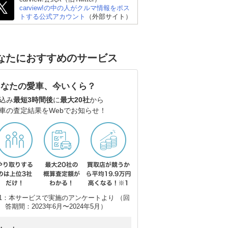
carview!の中の人がクルマ情報をポス
トする公式アカウント
（外部サイト）
なたにおすすめのサービス
あなたの愛車、今いくら？
込み
最短3時間後
に
最大20社
から
車の査定結果をWebでお知らせ！
トヨタ ランドクルーザ
スバル フォレスター
ト
ー300
1：本サービスで実施のアンケートより （回
答期間：2023年6月〜2024年5月）