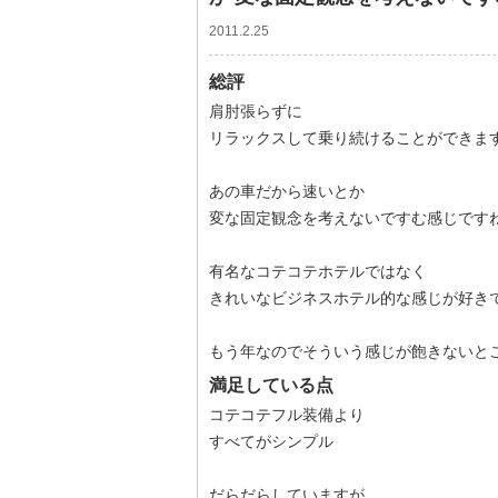
2011.2.25
総評
肩肘張らずに
リラックスして乗り続けることができま
あの車だから速いとか
変な固定観念を考えないですむ感じです
有名なコテコテホテルではなく
きれいなビジネスホテル的な感じが好き
もう年なのでそういう感じが飽きないと
満足している点
コテコテフル装備より
すべてがシンプル
だらだらしていますが