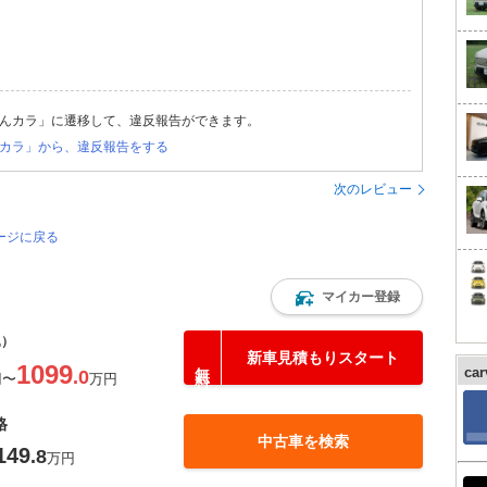
んカラ」に遷移して、違反報告ができます。
カラ」から、違反報告をする
次のレビュー
ージに戻る
マイカー登録
込）
新車見積もりスタート
1099
ca
.0
円
〜
万円
格
中古車を検索
149
.8
万円