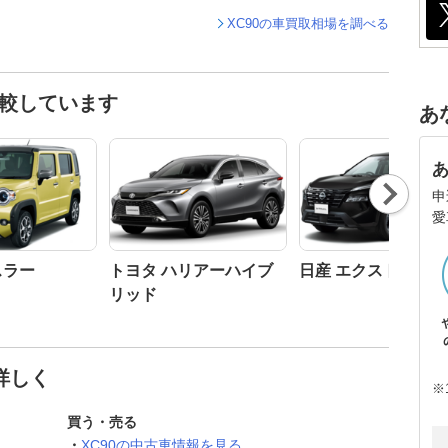
XC90の車買取相場を調べる
比較しています
あ
Nex
申
t
愛
スラー
トヨタ ハリアーハイブ
日産 エクストレイル
リッド
詳しく
※
買う・売る
XC90の中古車情報を見る