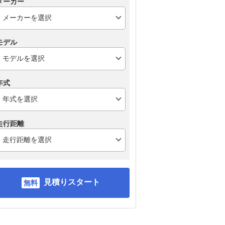
メーカー
モデル
年式
走行距離
見積りスタート