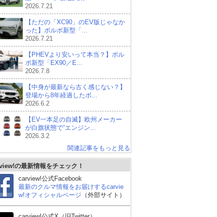
2026.7.21
【ただの「XC90」のEV版じゃなか
った】ボルボ新型「...
2026.7.21
【PHEVより安いって本当？】ボル
ボ新型「EX90／E...
2026.7.8
【中身が最新なら古く感じない？】
登場から8年経過したボ...
2026.6.2
【EV一本足の自滅】欧州メーカー
が白旗状態で“エンジン...
2026.3.2
関連記事をもっと見る
rview!の最新情報をチェック！
carview!公式Facebook
最新のクルマ情報をお届けするcarvie
w!オフィシャルページ
（外部サイト）
carview!公式X（旧Twitter）