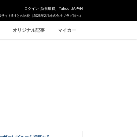
ログイン
[
新規取得
]
Yahoo! JAPAN
サイト5社との比較（2026年2月株式会社プラグ調べ）
オリジナル記事
マイカー