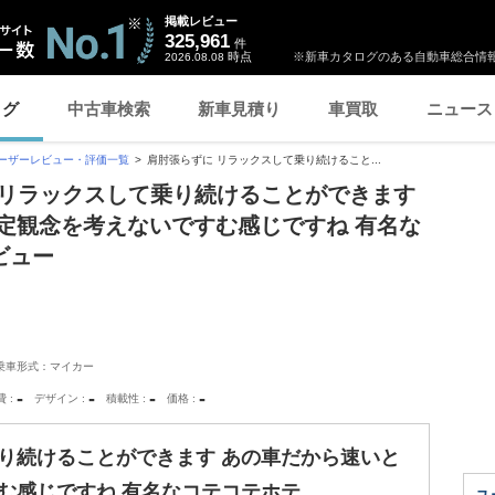
掲載レビュー
325,961
件
時点
※新車カタログのある自動車総合情報
2026.08.08
ログ
中古車検索
新車見積り
車買取
ニュース
ーザーレビュー・評価一覧
肩肘張らずに リラックスして乗り続けること...
に リラックスして乗り続けることができます
定観念を考えないですむ感じですね 有名な
ビュー
乗車形式：マイカー
-
-
-
-
費
デザイン
積載性
価格
り続けることができます あの車だから速いと
む感じですね 有名なコテコテホテ