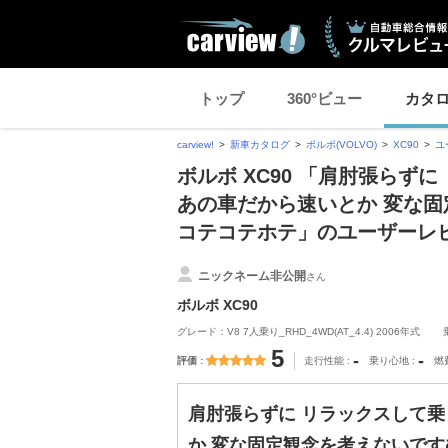
トップ
360°ビュー
カタ
carview!
新車カタログ
ボルボ(VOLVO)
XC90
ユ
ボルボ XC90 「肩肘張らず
あの車だから速いとか 変な固
コテコテホテ」のユーザーレ
ニックネーム非公開
さん
ボルボ XC90
グレード：V8 7人乗り_RHD_4WD(AT_4.4) 2006年式
5
-
-
評価
走行性能
乗り心地
燃
肩肘張らずに リラックスして乗
か 変な固定観念を考えないです