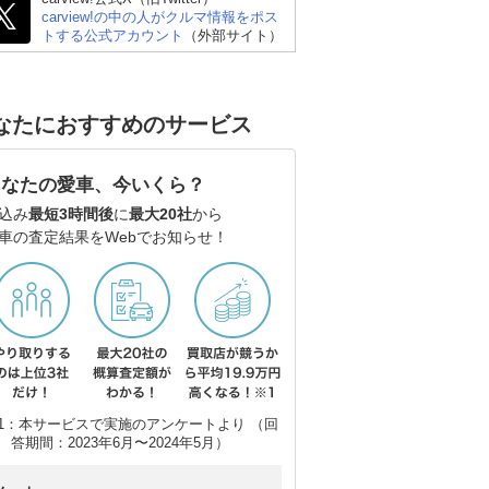
carview!の中の人がクルマ情報をポス
トする公式アカウント
（外部サイト）
なたにおすすめのサービス
あなたの愛車、今いくら？
込み
最短3時間後
に
最大20社
から
車の査定結果をWebでお知らせ！
スバル フォレスター
トヨタ ハリアーハイブ
マツ
リッド
1：本サービスで実施のアンケートより （回
答期間：2023年6月〜2024年5月）