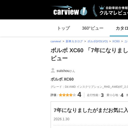
トップ
360°ビュー
カタ
carview!
新車カタログ
ボルボ(VOLVO)
XC60
ユ
ボルボ XC60 「7年になり
ビュー
suishou
さん
ボルボ XC60
グレード：D4 AWD インスクリプション_RHD_AWD(AT_2.0
4
3
4
評価
走行性能
乗り心地
7年になりましたがまだお気に入
2026.1.30