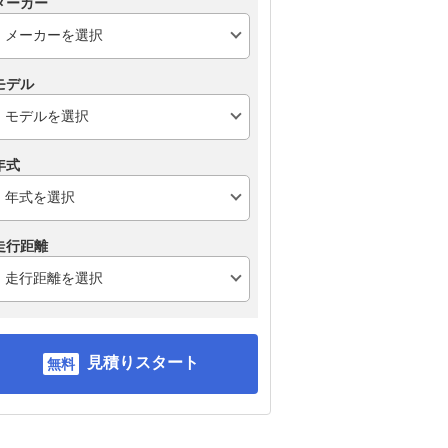
メーカー
モデル
年式
走行距離
見積りスタート