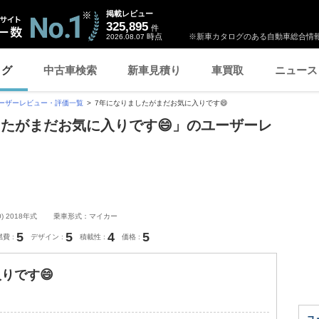
掲載レビュー
325,895
件
時点
※新車カタログのある自動車総合情報
2026.08.07
ログ
中古車検索
新車見積り
車買取
ニュース
ーザーレビュー・評価一覧
7年になりましたがまだお気に入りです😄
ましたがまだお気に入りです😄」のユーザーレ
) 2018年式
乗車形式：マイカー
5
5
4
5
燃費
デザイン
積載性
価格
りです😄