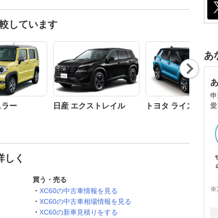
比較しています
あ
Nex
t
申
愛
スラー
日産 エクストレイル
トヨタ ライズ
詳しく
買う・売る
※
XC60の中古車情報を見る
XC60の中古車相場情報を見る
XC60の新車見積りをする