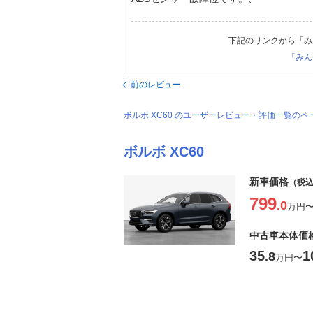
下記のリンクから「み
「みん
前のレビュー
ボルボ XC60 のユーザーレビュー・評価一覧のペ
ボルボ XC60
新車価格
（税
799
.0
万円
中古車本体価
35
1
.8
万円
〜