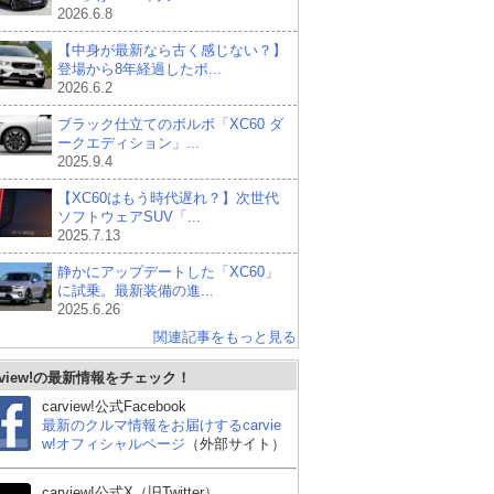
2026.6.8
【中身が最新なら古く感じない？】
登場から8年経過したボ...
2026.6.2
ブラック仕立てのボルボ「XC60 ダ
ークエディション」...
2025.9.4
【XC60はもう時代遅れ？】次世代
ソフトウェアSUV「...
2025.7.13
静かにアップデートした「XC60」
に試乗。最新装備の進...
2025.6.26
関連記事をもっと見る
rview!の最新情報をチェック！
carview!公式Facebook
最新のクルマ情報をお届けするcarvie
w!オフィシャルページ
（外部サイト）
carview!公式X（旧Twitter）