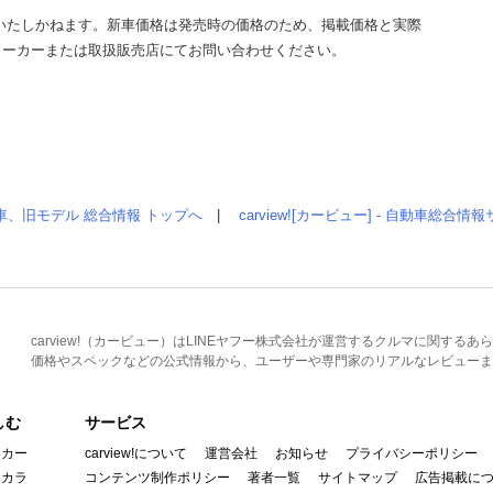
いたしかねます。新車価格は発売時の価格のため、掲載価格と実際
メーカーまたは取扱販売店にてお問い合わせください。
車、旧モデル 総合情報 トップへ
|
carview![カービュー] - 自動車総合
carview!（カービュー）はLINEヤフー株式会社が運営するクルマに関す
価格やスペックなどの公式情報から、ユーザーや専門家のリアルなレビューま
しむ
サービス
イカー
carview!について
運営会社
お知らせ
プライバシーポリシー
んカラ
コンテンツ制作ポリシー
著者一覧
サイトマップ
広告掲載に