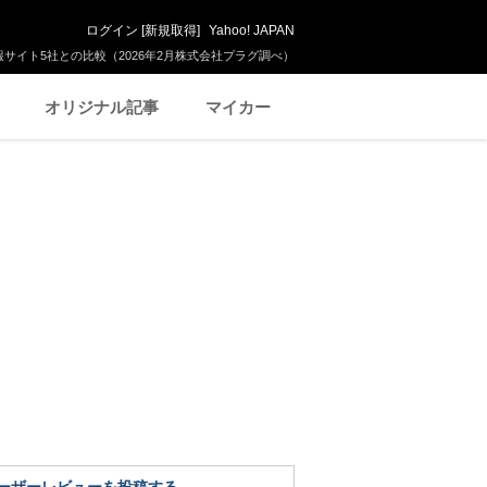
ログイン
[
新規取得
]
Yahoo! JAPAN
サイト5社との比較（2026年2月株式会社プラグ調べ）
オリジナル記事
マイカー