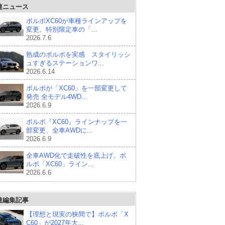
連ニュース
ボルボXC60が車種ラインアップを
変更。特別限定車の「...
2026.7.6
熟成のボルボを実感 スタイリッシ
ュすぎるステーションワ...
2026.6.14
ボルボが「XC60」を一部変更して
発売 全モデル4WD...
2026.6.9
ボルボ『XC60』ラインナップを一
部変更、全車AWDに...
2026.6.9
全車AWD化で走破性を底上げ。ボ
ルボ「XC60」ライン...
2026.6.6
連編集記事
【理想と現実の狭間で】ボルボ「X
C60」が2027年大...