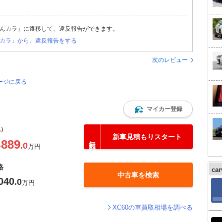
んカラ」に遷移して、違反報告ができます。
カラ」から、違反報告をする
次のレビュー
ージに戻る
マイカー登録
込）
新車見積もりスタート
889
.0
〜
万円
格
ca
中古車を検索
040
.0
万円
XC60の車買取相場を調べる