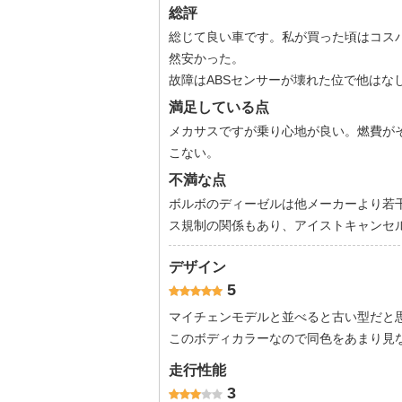
総評
総じて良い車です。私が買った頃はコスパ
然安かった。
故障はABSセンサーが壊れた位で他はな
満足している点
メカサスですが乗り心地が良い。燃費が
こない。
不満な点
ボルボのディーゼルは他メーカーより若
ス規制の関係もあり、アイストキャンセ
デザイン
5
マイチェンモデルと並べると古い型だと
このボディカラーなので同色をあまり見
走行性能
3