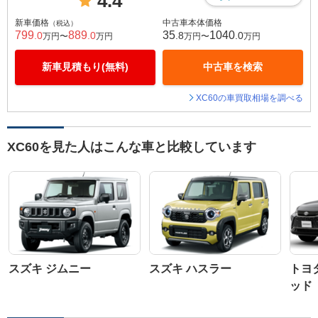
4.4
新車価格
中古車本体価格
（税込）
799
889
35
1040
.0
.0
.8
.0
万円〜
万円
万円〜
万円
新車見積もり(無料)
中古車を検索
XC60の車買取相場を調べる
XC60を見た人はこんな車と比較しています
スズキ ジムニー
スズキ ハスラー
トヨ
ッド