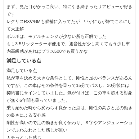
まず、見た目がかっこ良い、特に引き締まったリアビューが好き
です
レクサスRXやBMも候補に入ってたが、いかにもが嫌でこれにし
て大正解
ボルボは、モデルチェンジが少ない所も正解でした
もし3.5リッターターボ使用で、遮音性が少し高くてもう少し車
内高級感があればプラス500でも買うかな
満足している点
満足している点
私が車を決める大きな条件として、剛性と足のバランスがあるん
ですが、この車はその条件を乗って15分でパスし、30分後には
契約書にサインしていました。気が付けば、この車を超える対象
が無く6年間も乗っていました。
乗り始めた時から変わらず良かった点は、剛性の高さと足の動き
の良さによる安心感
剛性が高いので足の動きが良く伝わり、Ｓ字やアンジュレーショ
ンでふわふわとした感じが無い
カチっとした感じ