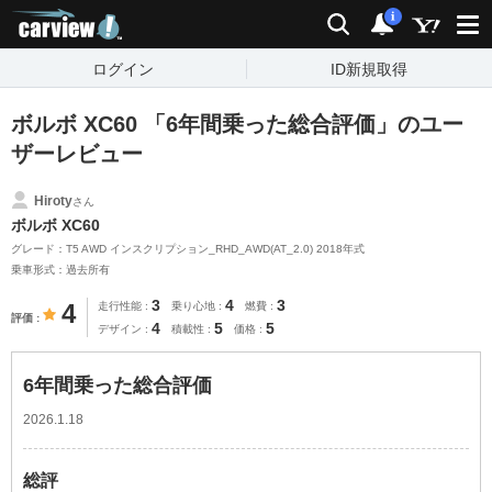
carview!
検索
通知
i
ログイン
ID新規取得
ボルボ XC60 「6年間乗った総合評価」のユー
ザーレビュー
Hiroty
さん
ボルボ XC60
グレード：T5 AWD インスクリプション_RHD_AWD(AT_2.0) 2018年式
乗車形式：過去所有
3
4
3
4
走行性能
乗り心地
燃費
評価
4
5
5
デザイン
積載性
価格
6年間乗った総合評価
2026.1.18
総評