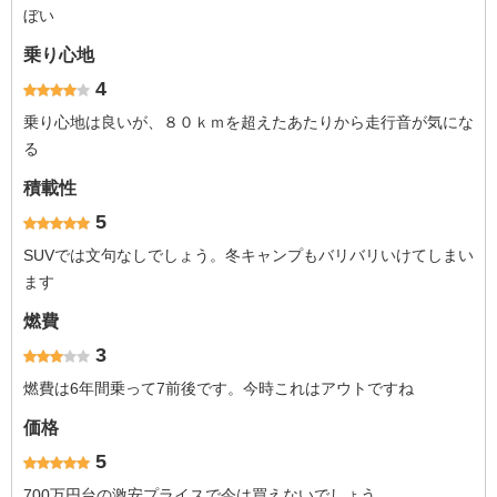
ぼい
乗り心地
4
乗り心地は良いが、８０ｋｍを超えたあたりから走行音が気にな
る
積載性
5
SUVでは文句なしでしょう。冬キャンプもバリバリいけてしまい
ます
燃費
3
燃費は6年間乗って7前後です。今時これはアウトですね
価格
5
700万円台の激安プライスで今は買えないでしょう