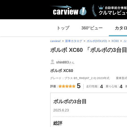
トップ
360°ビュー
カタ
carview!
新車カタログ
ボルボ(VOLVO)
XC60
ユ
ボルボ XC60 「ボルボの3
shin883
さん
ボルボ XC60
グレード：プラス B5_RHD(AT_2.0) 2023年式
乗車形
5
4
4
評価
走行性能
乗り心地
ボルボの3台目
2025.6.23
総評