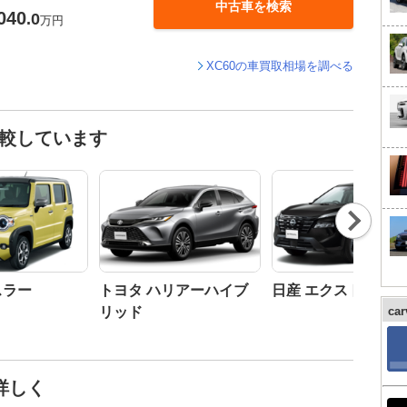
中古車を検索
040
.0
万円
XC60の車買取相場を調べる
比較しています
Nex
t
スラー
トヨタ ハリアーハイブ
日産 エクストレイル
リッド
ca
詳しく