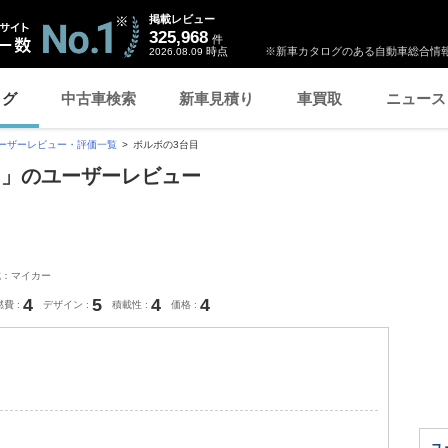
掲載レビュー
325,968
件
時点
※新車カタログのある自動車総合情報
2026.08.09
ログ
中古車検索
新車見積り
車買取
ニュース
ーザーレビュー・評価一覧
ボルボの3台目
台目」のユーザーレビュー
式：マイカー
4
5
4
4
燃費
デザイン
積載性
価格