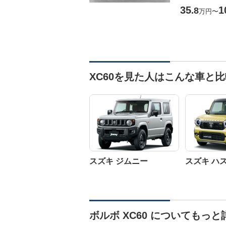
35
1
.8
万円
〜
XC60を見た人はこんな車と
スズキ ジムニー
スズキ ハ
ボルボ XC60 についてもっと