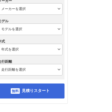
メーカー
モデル
年式
走行距離
見積りスタート