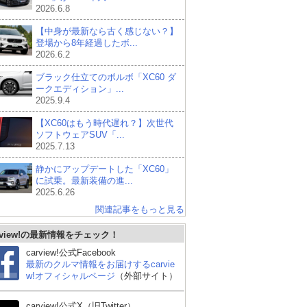
2026.6.8
【中身が最新なら古く感じない？】
登場から8年経過したボ...
2026.6.2
ブラック仕立てのボルボ「XC60 ダ
ークエディション」...
2025.9.4
【XC60はもう時代遅れ？】次世代
ソフトウェアSUV「...
2025.7.13
静かにアップデートした「XC60」
に試乗。最新装備の進...
2025.6.26
関連記事をもっと見る
トヨタ ランドクルーザ
スバル フォレスター
ト
rview!の最新情報をチェック！
ー300
carview!公式Facebook
最新のクルマ情報をお届けするcarvie
w!オフィシャルページ
（外部サイト）
carview!公式X（旧Twitter）