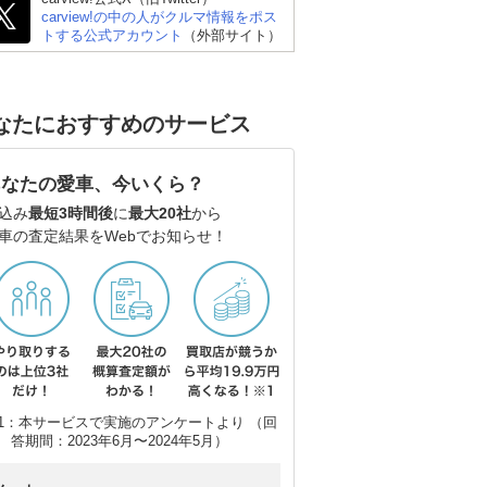
carview!の中の人がクルマ情報をポス
トする公式アカウント
（外部サイト）
なたにおすすめのサービス
あなたの愛車、今いくら？
込み
最短3時間後
に
最大20社
から
車の査定結果をWebでお知らせ！
1：本サービスで実施のアンケートより （回
答期間：2023年6月〜2024年5月）