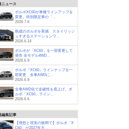
連ニュース
ボルボXC60が車種ラインアップを
変更。特別限定車の「...
2026.7.6
熟成のボルボを実感 スタイリッシ
ュすぎるステーションワ...
2026.6.14
ボルボが「XC60」を一部変更して
発売 全モデル4WD...
2026.6.9
ボルボ『XC60』ラインナップを一
部変更、全車AWDに...
2026.6.9
全車AWD化で走破性を底上げ。ボ
ルボ「XC60」ライン...
2026.6.6
連編集記事
【理想と現実の狭間で】ボルボ「X
C60」が2027年大...