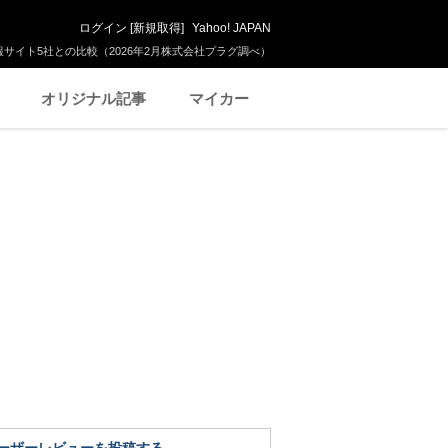
ログイン
[
新規取得
]
Yahoo! JAPAN
サイト5社との比較（2026年2月株式会社プラグ調べ）
オリジナル記事
マイカー