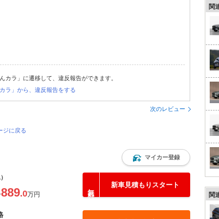
関
んカラ」に遷移して、違反報告ができます。
カラ」から、違反報告をする
次のレビュー
ージに戻る
マイカー登録
込）
新車見積もりスタート
889
.0
〜
万円
関
格