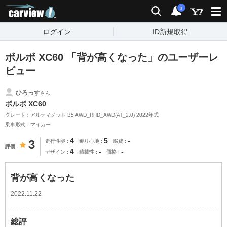
carview!
検索
通知
i
ログイン
ID新規取得
ボルボ XC60 「背が高くなった」のユーザーレ
ビュー
ひろっす
さん
ボルボ XC60
グレード：アルティメット B5 AWD_RHD_AWD(AT_2.0) 2022年式
乗車形式：マイカー
4
5
-
3
走行性能
乗り心地
燃費
評価
4
-
-
デザイン
積載性
価格
背が高くなった
2022.11.22
総評