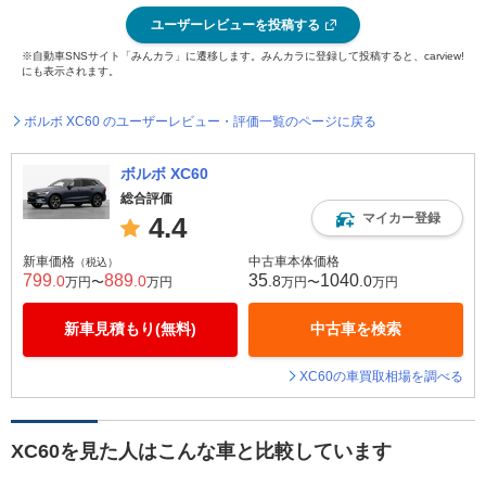
ユーザーレビューを投稿する
※自動車SNSサイト「みんカラ」に遷移します。みんカラに登録して投稿すると、carview!
にも表示されます。
ボルボ XC60 のユーザーレビュー・評価一覧のページに戻る
ボルボ XC60
総合評価
マイカー登録
4.4
新車価格
中古車本体価格
（税込）
799
889
35
1040
.0
.0
.8
.0
万円〜
万円
万円〜
万円
新車見積もり(無料)
中古車を検索
XC60の車買取相場を調べる
XC60を見た人はこんな車と比較しています