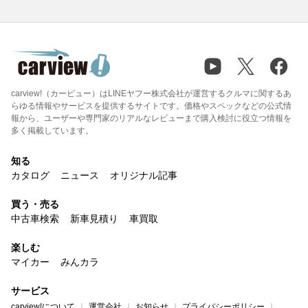
carview!（カービュー）はLINEヤフー株式会社が運営するクルマに関するあ
らゆる情報やサービスを提供するサイトです。価格やスペックなどの公式情
報から、ユーザーや専門家のリアルなレビューまで購入検討に役立つ情報を
多く掲載しています。
知る
カタログ
ニュース
オリジナル記事
買う・売る
中古車検索
新車見積り
車買取
楽しむ
マイカー
みんカラ
サービス
carview!について
運営会社
お知らせ
プライバシーポリシー