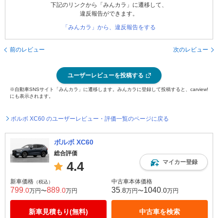
下記のリンクから「みんカラ」に遷移して、
違反報告ができます。
「みんカラ」から、違反報告をする
前のレビュー
次のレビュー
ユーザーレビューを投稿する
※自動車SNSサイト「みんカラ」に遷移します。みんカラに登録して投稿すると、carview!
にも表示されます。
ボルボ XC60 のユーザーレビュー・評価一覧のページに戻る
ボルボ XC60
総合評価
マイカー登録
4.4
新車価格
中古車本体価格
（税込）
799
889
35
1040
.0
.0
.8
.0
万円〜
万円
万円〜
万円
新車見積もり(無料)
中古車を検索