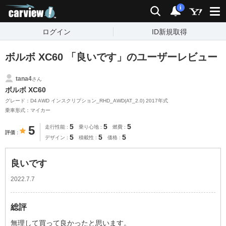
carview!
検索
通知
i
ログイン
ID新規取得
ボルボ XC60 「良いです」のユーザーレビュー
tana4
さん
ボルボ XC60
グレード：D4 AWD インスクリプション_RHD_AWD(AT_2.0) 2017年式
乗車形式：マイカー
5
5
5
5
走行性能
乗り心地
燃費
評価
5
5
5
デザイン
積載性
価格
良いです
2022.7.7
総評
無理して買って良かったと思います。