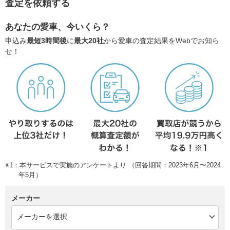
査定を依頼する
あなたの愛車、今いくら？
申込み
最短3時間後
に
最大20社
から愛車の査定結果をWebでお知ら
せ！
※1：本サービスで実施のアンケートより （回答期間：2023年6月〜2024
年5月）
メーカー