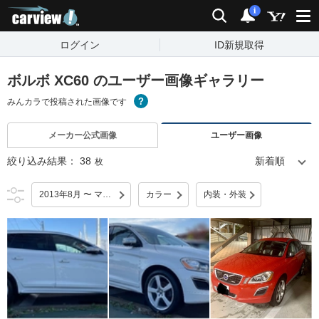
carview!
検索
通知
i
ログイン
ID新規取得
ボルボ XC60 のユーザー画像ギャラリー
みんカラで投稿された画像です
メーカー公式画像
ユーザー画像
絞り込み結果：
38
枚
2013年8月 〜 マイナーチェンジ
カラー
内装・外装