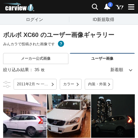
carview!
検索
通知
i
ログイン
ID新規取得
ボルボ XC60 のユーザー画像ギャラリー
みんカラで投稿された画像です
メーカー公式画像
ユーザー画像
絞り込み結果：
35
枚
2011年2月 〜 一部改良
カラー
内装・外装