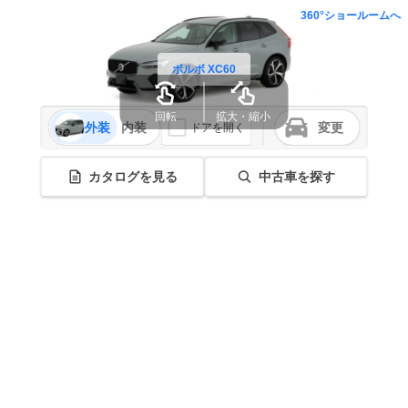
360°ショールームへ
ボルボ XC60
回転
拡大・縮小
外装
内装
変更
ドアを開く
カタログを見る
中古車を探す