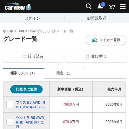
carview!
検索
通知
i
ログイン
ID新規取得
ボルボ XC60(2026年6月モデル)グレード一覧
グレード一覧
マイカー登録
絞り込み
並び替え
通常モデル（
）
3
限定（
）
1
比較表に追加
新車価格（税込）
発売年月
プラス B5 AWD_R
799.0
万円
2026年6月
HD_AWD(AT_2.0)
ウルトラ B5 AWD_
879.0
万円
2026年6月
RHD_AWD(AT_2.
0)