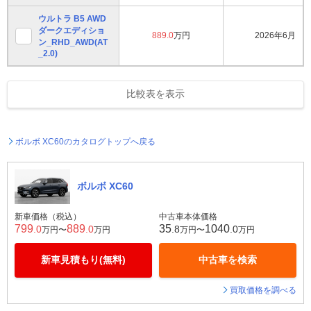
ウルトラ B5 AWD
ダークエディショ
889.0
万円
2026年6月
ン_RHD_AWD(AT
_2.0)
比較表を表示
ボルボ XC60のカタログトップへ戻る
ボルボ XC60
新車価格（税込）
中古車本体価格
799
889
35
1040
.0
.0
.8
.0
万円〜
万円
万円〜
万円
新車見積もり(無料)
中古車を検索
買取価格を調べる