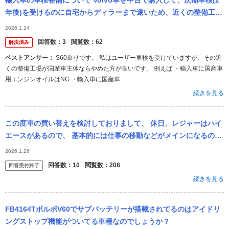
輸入車の車検整備について Volvo車を中古で購入して、次期車検(2
年後)を受けるのに自宅からディラーまで遠いため、近くの整備工場
にお願いしようかと思っていますが、輸入車やLEXUSにお乗りの
2026.1.24
方...
回答数：
3
閲覧数：
62
解決済み
ベストアンサー：
S60乗りです。 私はユーザー車検を受けていますが、その近
くの整備工場が国産車主体ならやめた方が良いです。 例えば ・輸入車に国産車
用エンジンオイルはNG ・輸入車に国産車...
続きを見る
この度車の買い替えを検討しておりまして、 休日、レジャーはハイ
エースがあるので、 基本的には仕事の移動などがメインになるので
すが、 毎日最低1時間、多くて一日中車で移動していることもあり
2026.1.26
ます。 ...
回答数：
10
閲覧数：
208
回答受付終了
続きを見る
FB4164TボルボV60でサブバッテリーが搭載されてるのはアイドリ
ングストップ機能がついてる車種なのでしょうか？