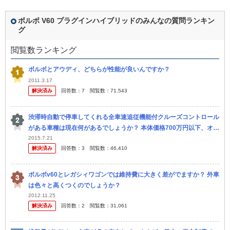
ボルボ V60 プラグインハイブリッドのみんなの質問ランキン
グ
閲覧数ランキング
ボルボとアウディ、どちらが性能が良いんですか？
2011.3.17
解決済み
回答数：
7
閲覧数：
71,543
渋滞時自動で停車してくれる全車速追従機能付クルーズコントロール
がある車種は現在何があるでしょうか？ 本体価格700万円以下、オプ
ション設定可でお願いします。 ・アイサイト(Ver.3)搭載のス...
2015.7.21
解決済み
回答数：
3
閲覧数：
46,410
ボルボv60とレガシィワゴンでは維持費に大きく差がでますか？ 外車
は色々と高くつくのでしょうか？
2012.11.25
解決済み
回答数：
2
閲覧数：
31,061