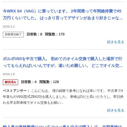
今WRX S4（VAG）に乗っています。 2年間乗って年間維持費で45
万円くらいでした。 はっきり言ってデザインがあまり好きじゃなく
て、雪国なので4駆で長距離楽でファンライドで速い車っていう理
2026.2.2
由...
回答数：
8
閲覧数：
170
回答受付終了
続きを見る
ボルボV60を中古で購入。 初めてのオイル交換で購入した場所で行
ってもらえればいいんですが、遠いため難しい。 どこでオイル交換
できますか？ また金額をざっくりでいいので教えてください。
2026.1.9
回答数：
4
閲覧数：
128
解決済み
ベストアンサー：
こんにちは。 僕の経験で参考になれば幸いです。 中古車で4
年落ちのV60(型式ZB420)を購入しました。 車検はDだと高いだろうし、即日終
わる早太郎車検でオイル交換もお願い...
続きを見る