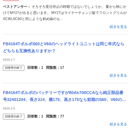
ベストアンサー：
そろそろ受注停止の時期ではないでしょうか。 夏から秋にか
けてMY27が出ると思います。 MY27はマイナーチェンジ版でフロントグリルが
XC90,XC60と同じような斜め線のも...
続きを見る
FB4164TボルボS60とV60のヘッドライトユニットは同じ年式なら
どちらも互換性ありますか？
2026.2.7
回答数：
1
閲覧数：
17
回答受付終了
続きを見る
FB4164Tボルボのバッテリーですが80Ah700CCAなら純正部品番
号32401204、長さ314、横175、高さ175なら前期のS60、V60の適
合バッテリーでしょうか？
2026.2.6
回答数：
1
閲覧数：
77
回答受付終了
続きを見る