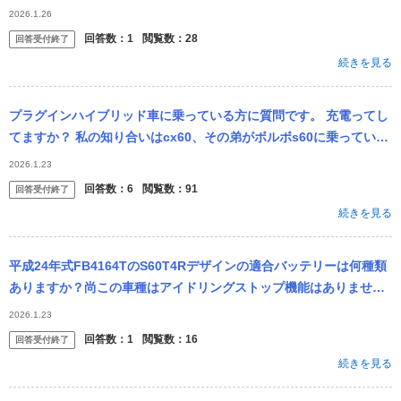
2026.1.26
回答数：
1
閲覧数：
28
回答受付終了
続きを見る
プラグインハイブリッド車に乗っている方に質問です。 充電ってし
てますか？ 私の知り合いはcx60、その弟がボルボs60に乗っていま
すがどちらも充電したことがなく、ガソリンだけで走っているみた
2026.1.23
い...
回答数：
6
閲覧数：
91
回答受付終了
続きを見る
平成24年式FB4164TのS60T4Rデザインの適合バッテリーは何種類
ありますか？尚この車種はアイドリングストップ機能はありませ
ん。
2026.1.23
回答数：
1
閲覧数：
16
回答受付終了
続きを見る