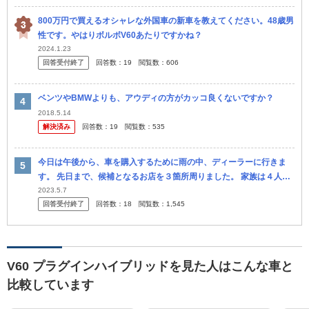
800万円で買えるオシャレな外国車の新車を教えてください。48歳男
性です。やはりボルボV60あたりですかね？
2024.1.23
回答受付終了
回答数：
19
閲覧数：
606
ベンツやBMWよりも、アウディの方がカッコ良くないですか？
2018.5.14
解決済み
回答数：
19
閲覧数：
535
今日は午後から、車を購入するために雨の中、ディーラーに行きま
す。 先日まで、候補となるお店を３箇所周りました。 家族は４人
で、小６と小３の息子と私と夫です。 これまで見にいった中では ①
2023.5.7
回答受付終了
回答数：
18
閲覧数：
1,545
V60 ②
V60 プラグインハイブリッドを見た人はこんな車と
比較しています