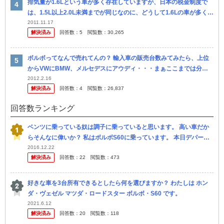
排気量が1.6Lという車が多く存在していますが、日本の税金制度で
は、1.5L以上2.0L未満までが同じなのに、どうして1.6Lの車が多く存
在しているのでしょうか？ またボルボのS60や、BMWの...
2011.11.17
解決済み
回答数：
5
閲覧数：
30,265
ボルボってなんで売れてんの？ 輸入車の販売台数みてみたら、上位
からVWにBMW、メルセデスにアウディ・・・まぁここまでは分か
るけれども、次点でボルボって・・ ボルボディーラーの評判はあま
2012.2.16
解決済み
回答数：
4
閲覧数：
26,837
りよ...
回答数ランキング
ベンツに乗っている奴は調子に乗っていると思います。 高い車だか
らそんなに偉いか？ 私はボルボS60に乗っています。 本日デパート
の駐車場でS60の自動パーキングを使って駐車をしていました。 ...
2016.12.22
解決済み
回答数：
22
閲覧数：
473
好きな車を3台所有できるとしたら何を選びますか？ わたしは ホン
ダ・ヴェゼル マツダ・ロードスター ボルボ・S60 です。
2021.6.12
解決済み
回答数：
20
閲覧数：
118