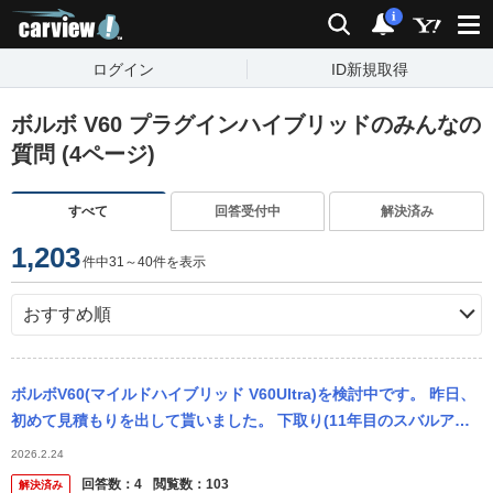
carview!
検索
通知
i
ログイン
ID新規取得
ボルボ V60 プラグインハイブリッドのみんなの
質問 (4ページ)
すべて
回答受付中
解決済み
1,203
件中31～40件を表示
ボルボV60(マイルドハイブリッド V60Ultra)を検討中です。 昨日、
初めて見積もりを出して貰いました。 下取り(11年目のスバルアウ
トバック)と値引きで100万円とのこと。 殆ど、下取り...
2026.2.24
回答数：
4
閲覧数：
103
解決済み