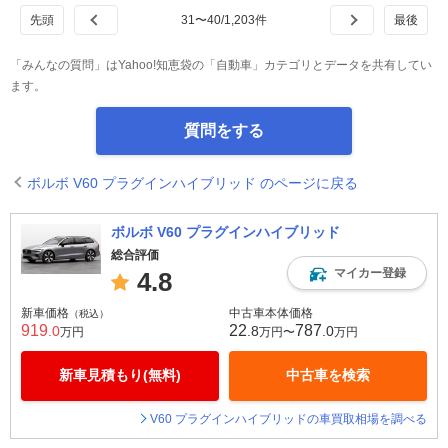
31
〜
40
/
1,203
件
「みんなの質問」はYahoo!知恵袋の「自動車」カテゴリとデータを共有してい
ます。
質問をする
ボルボ V60 プラグインハイブリッド のページに戻る
ボルボ V60 プラグインハイブリッド
総合評価
マイカー登録
4.8
新車価格
中古車本体価格
（税込）
919
22
787
.0
.8
.0
万円
万円〜
万円
新車見積もり(無料)
中古車を検索
V60 プラグインハイブリッドの車買取相場を調べる