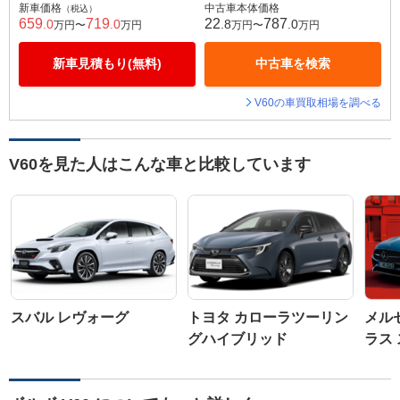
新車価格
中古車本体価格
（税込）
659
719
22
787
.0
.0
.8
.0
万円〜
万円
万円〜
万円
新車見積もり(無料)
中古車を検索
V60の車買取相場を調べる
V60を見た人はこんな車と比較しています
スバル レヴォーグ
トヨタ カローラツーリン
メル
グハイブリッド
ラス