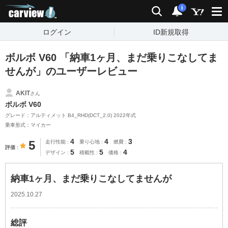
carview!
検索
通知
i
ログイン
ID新規取得
ボルボ V60 「納車1ヶ月、まだ乗りこなしてま
せんが」のユーザーレビュー
AKIT
さん
ボルボ V60
グレード：アルティメット B4_RHD(DCT_2.0) 2022年式
乗車形式：マイカー
4
4
3
5
走行性能
乗り心地
燃費
評価
5
5
4
デザイン
積載性
価格
納車1ヶ月、まだ乗りこなしてませんが
2025.10.27
総評