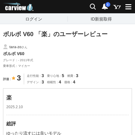
carview!
検索
通知
i
ログイン
ID新規取得
ボルボ V60 「楽」のユーザーレビュー
tara-zo
さん
ボルボ V60
グレード：- 2011年式
乗車形式：マイカー
3
5
3
3
走行性能
乗り心地
燃費
評価
3
4
4
デザイン
積載性
価格
楽
2025.2.10
総評
ゆったり流すには良いモデル