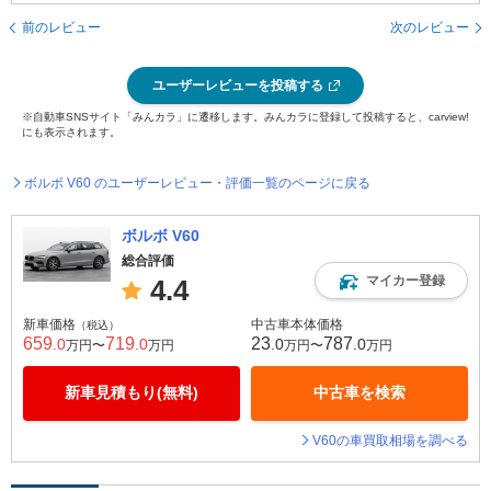
前のレビュー
次のレビュー
ユーザーレビューを投稿する
※自動車SNSサイト「みんカラ」に遷移します。みんカラに登録して投稿すると、carview!
にも表示されます。
ボルボ V60 のユーザーレビュー・評価一覧のページに戻る
ボルボ V60
総合評価
マイカー登録
4.4
新車価格
中古車本体価格
（税込）
659
719
23
787
.0
.0
.0
.0
万円〜
万円
万円〜
万円
新車見積もり(無料)
中古車を検索
V60の車買取相場を調べる