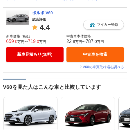
ボルボ V60
総合評価
マイカー登録
4.4
新車価格
中古車本体価格
（税込）
659
719
22
787
.0
.0
.8
.0
万円〜
万円
万円〜
万円
新車見積もり(無料)
中古車を検索
V60の車買取相場を調べる
V60を見た人はこんな車と比較しています