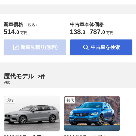
新車価格
中古車本体価格
（税込）
514
138
787
.
.
.
0
3
0
万円
～
万円
新車見積り(無料)
中古車を検索
歴代モデル
2件
V60
現行
初代