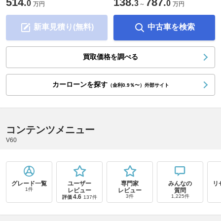
514
138
787
.
.
.
0
3
0
万円
～
万円
新車見積り(無料)
中古車を検索
買取価格を調べる
カーローンを探す
（金利0.9％〜）外部サイト
コンテンツメニュー
V60
グレード一覧
ユーザー
専門家
みんなの
リ
1件
レビュー
レビュー
質問
4.6
3件
1,225件
評価
137件