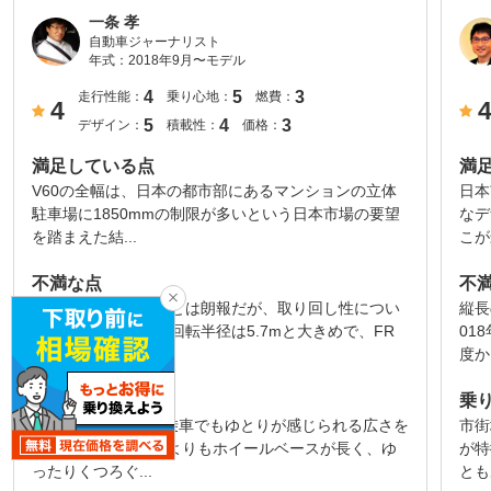
一条 孝
自動車ジャーナリスト
年式：
2018年9月〜モデル
4
5
3
走行性能：
乗り心地：
燃費：
4
5
4
3
デザイン：
積載性：
価格：
満足している点
満
V60の全幅は、日本の都市部にあるマンションの立体
日本
駐車場に1850mmの制限が多いという日本市場の要望
なデ
を踏まえた結...
こが
不満な点
不
全幅が抑えられたことは朗報だが、取り回し性につい
縦長
てはもう一息。最小回転半径は5.7mと大きめで、FR
01
レイアウトのド...
度か
乗り心地
乗
室内空間は大人4人乗車でもゆとりが感じられる広さを
市街
確保。先代（V60）よりもホイールベースが長く、ゆ
が特
ったりくつろぐ...
とも