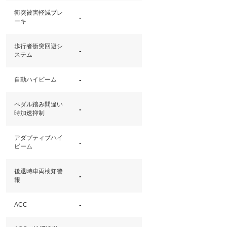
衝突被害軽減ブレ
-
ーキ
歩行者衝突回避シ
-
ステム
-
自動ハイビーム
ペダル踏み間違い
-
時加速抑制
アダプティブハイ
-
ビーム
後退時車両検知警
-
報
-
ACC