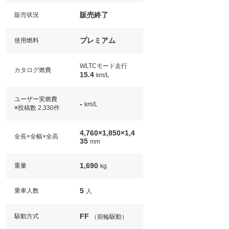
販売終了
販売状況
プレミアム
使用燃料
WLTCモード走行
カタログ燃費
15.4
km/L
ユーザー実燃費
-
km/L
※投稿数 2,330件
4,760×1,850×1,4
全長×全幅×全高
35
mm
1,690
重量
kg
5
乗車人数
人
FF
駆動方式
（前輪駆動）