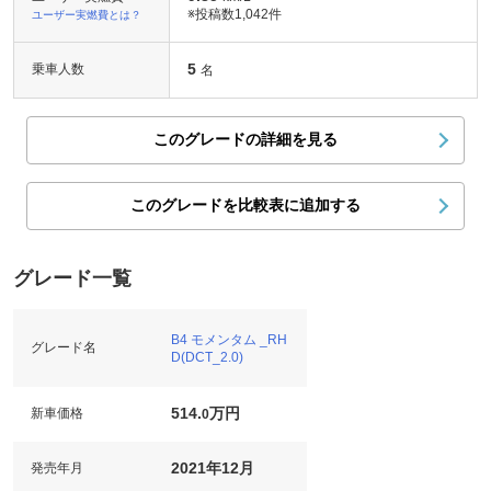
※投稿数
1,042件
ユーザー実燃費とは？
5
乗車人数
名
このグレードの詳細を見る
このグレードを比較表に追加する
グレード一覧
B4 モメンタム _RH
グレード名
D(DCT_2.0)
514.
万円
新車価格
0
2021年12月
発売年月