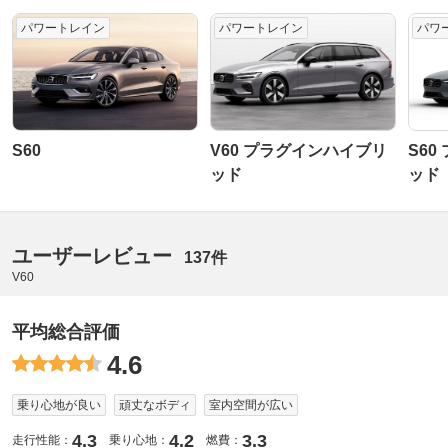
パワートレイン
パワートレイン
パワ
S60
V60 プラグインハイブリ
S6
ッド
ッド
ユーザーレビュー
137件
V60
平均総合評価
4.6
乗り心地が良い
頑丈なボディ
室内空間が広い
4.3
4.2
3.3
走行性能：
乗り心地：
燃費：