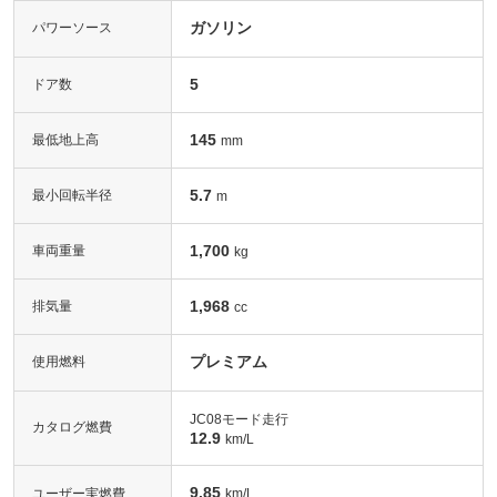
ガソリン
パワーソース
5
ドア数
145
最低地上高
mm
5.7
最小回転半径
m
1,700
車両重量
kg
1,968
排気量
cc
プレミアム
使用燃料
JC08モード走行
カタログ燃費
12.9
km/L
9.85
ユーザー実燃費
km/L