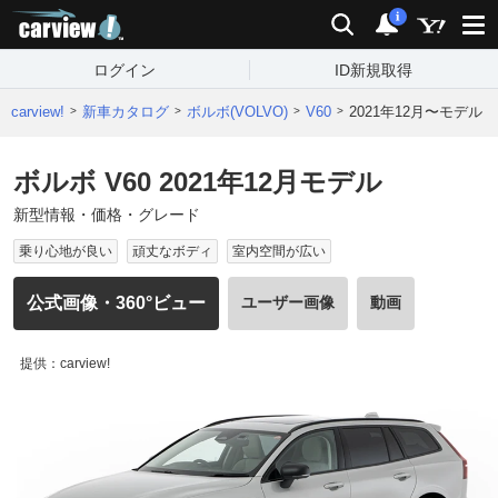
carview!
検索
通知
i
ログイン
ID新規取得
carview!
新車カタログ
ボルボ(VOLVO)
V60
2021年12月〜モデル
ボルボ V60 2021年12月モデル
新型情報・価格・グレード
乗り心地が良い
頑丈なボディ
室内空間が広い
公式画像・360°ビュー
ユーザー画像
動画
提供：carview!