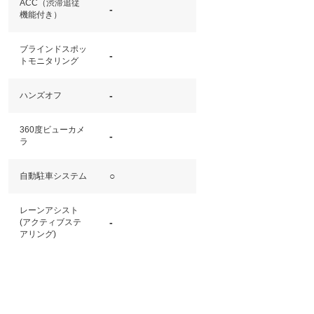
ACC（渋滞追従
-
機能付き）
ブラインドスポッ
-
トモニタリング
-
ハンズオフ
360度ビューカメ
-
ラ
○
自動駐車システム
レーンアシスト
-
(アクティブステ
アリング)