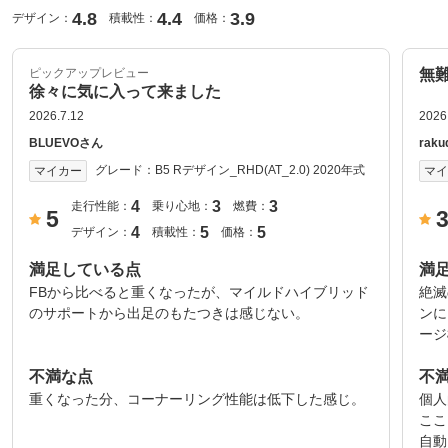
4.8
4.4
3.9
デザイン：
積載性：
価格：
ピックアップレビュー
無
徐々に気に入って来ました
2026.7.12
2026
BLUEVOさん
rak
グレード：
B5 Rデザイン_RHD(AT_2.0) 2020年式
マイカー
マ
4
3
3
走行性能：
乗り心地：
燃費：
5
4
5
5
デザイン：
積載性：
価格：
満足している点
満
FBから比べると重くなったが、マイルドハイブリッド
絶滅
のサポートから出足のもたつきは感じない。
ンに
ージ
不満な点
不
重くなった分、コーナーリング性能は低下した感じ。
個人
ここ
自動