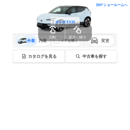
360°ショールームへ
ボルボ EX30
回転
拡大・縮小
外装
内装
変更
ドアを開く
カタログを見る
中古車を探す