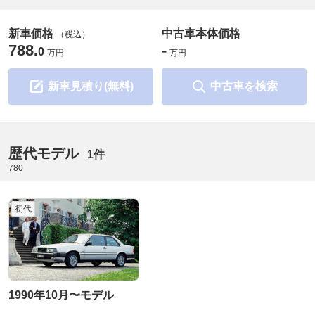
新車価格
中古車本体価格
（税込）
788
-
.
0
万円
万円
新車見積り(無料)
中古車を検索
歴代モデル
1件
780
初代
1990年10月〜モデル