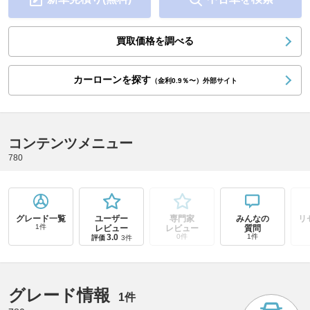
買取価格を調べる
カーローンを探す
（金利0.9％〜）外部サイト
コンテンツメニュー
780
グレード一覧
ユーザー
専門家
みんなの
リ
1件
レビュー
レビュー
質問
3.0
0件
1件
評価
3件
グレード情報
1件