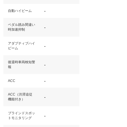
-
自動ハイビーム
ペダル踏み間違い
-
時加速抑制
アダプティブハイ
-
ビーム
後退時車両検知警
-
報
-
ACC
ACC（渋滞追従
-
機能付き）
ブラインドスポッ
-
トモニタリング