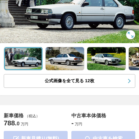
公式画像を全て見る
12
枚
新車価格
中古車本体価格
（税込）
788
-
.
0
万円
万円
新車見積り(無料)
中古車を検索