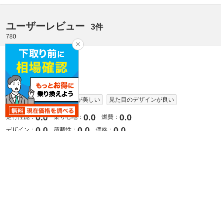
ユーザーレビュー
3件
780
平均総合評価
3.0
上質なデザイン
見た目が美しい
見た目のデザインが良い
0.0
0.0
0.0
走行性能：
乗り心地：
燃費：
0.0
0.0
0.0
デザイン：
積載性：
価格：
ピックアップレビュー
デ
後、8か月の命
洗
2020.7.20
2013
Jo Joさん
ニッ
グレード：
標準車_LHD(AT_2.8) 1990年式
マイカー
マ