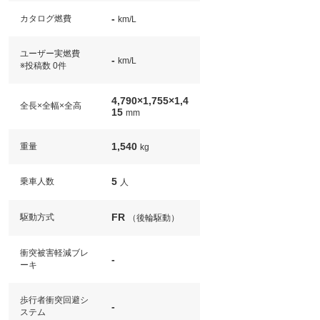
-
カタログ燃費
km/L
ユーザー実燃費
-
km/L
※投稿数 0件
4,790×1,755×1,4
全長×全幅×全高
15
mm
1,540
重量
kg
5
乗車人数
人
FR
駆動方式
（後輪駆動）
衝突被害軽減ブレ
-
ーキ
歩行者衝突回避シ
-
ステム