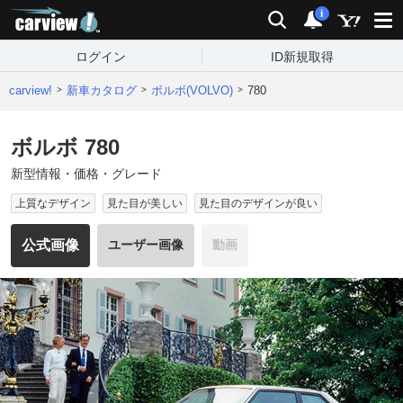
carview!
検索
通知
i
ログイン
ID新規取得
carview!
新車カタログ
ボルボ(VOLVO)
780
ボルボ 780
新型情報・価格・グレード
上質なデザイン
見た目が美しい
見た目のデザインが良い
公式画像
ユーザー画像
動画