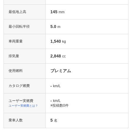
145
最低地上高
mm
5.0
最小回転半径
m
1,540
車両重量
kg
2,848
排気量
cc
プレミアム
使用燃料
-
カタログ燃費
km/L
-
ユーザー実燃費
km/L
※投稿数
0件
ユーザー実燃費とは？
5
乗車人数
名