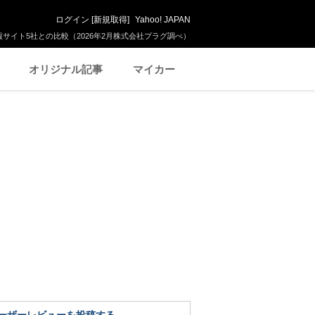
ログイン
[
新規取得
]
Yahoo! JAPAN
サイト5社との比較（2026年2月株式会社プラグ調べ）
オリジナル記事
マイカー