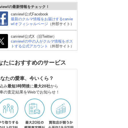
rview!の最新情報をチェック！
carview!公式Facebook
最新のクルマ情報をお届けするcarvie
w!オフィシャルページ
（外部サイト）
carview!公式X（旧Twitter）
carview!の中の人がクルマ情報をポス
トする公式アカウント
（外部サイト）
なたにおすすめのサービス
あなたの愛車、今いくら？
込み
最短3時間後
に
最大20社
から
車の査定結果をWebでお知らせ！