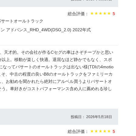
総合評価：
5
パサートオールトラック
アドバンス_RHD_4WD(DSG_2.0) 2022年式
ら、天才的。その会社が作るCセグの車はさぞチープかと思い
分以上。移動が楽しく快適。退屈なほど静かでもなく、スポ
なってパサートのオールトラックは出ない様(TDIの4motio
こそ、中古の程度の良いB8のオールトラックをファミリーカ
し、お勧めを聞かれたら絶対にアルベル買うよりパサートオ
そう。車好きがコストパフォーマンス含め人に薦めれる珍し
投稿日： 2026年5月18日
総合評価：
5