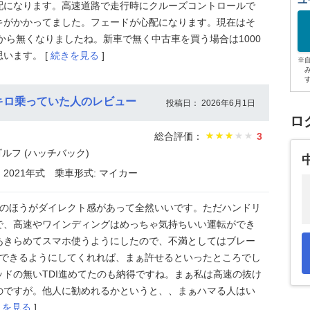
ユ
配になります。高速道路で走行時にクルーズコントロールで
キがかかってました。フェードが心配になります。現在はそ
プから無くなりましたね。新車で無く中古車を買う場合は1000
います。 [
続きを見る
]
※
キロ乗っていた人のレビュー
投稿日： 2026年6月1日
ロ
総合評価：
3
ルフ (ハッチバック)
) 2021年式
乗車形式: マイカー
7のほうがダイレクト感があって全然いいです。ただハンドリ
で、高速やワインディングはめっちゃ気持ちいい運転ができ
あきらめてスマホ使うようにしたので、不満としてはブレー
現できるようにしてくれれば、まぁ許せるといったところでし
ドの無いTDI進めてたのも納得ですね。まぁ私は高速の抜け
のですが。他人に勧めれるかというと、、まぁハマる人はい
きを見る
]