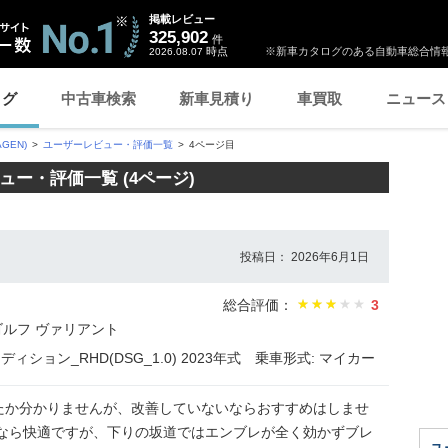
掲載レビュー
325,902
件
時点
※新車カタログのある自動車総合情報
2026.08.07
ログ
中古車検索
新車見積り
車買取
ニュース
GEN)
ユーザーレビュー・評価一覧
4ページ目
ー・評価一覧 (4ページ)
投稿日： 2026年6月1日
総合評価：
3
ゴルフ ヴァリアント
ション_RHD(DSG_1.0) 2023年式
乗車形式: マイカー
たか分かりませんが、改善していないならおすすめはしませ
走るなら快適ですが、下りの坂道ではエンブレが全く効かずブレ