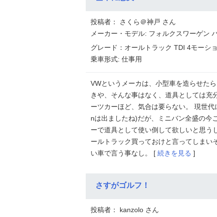
投稿者： さくら＠神戸 さん
メーカー・モデル: フォルクスワーゲン 
グレード：オールトラック TDI 4モーション 
乗車形式: 仕事用
VWというメーカは、小型車を造らせた
きや、そんな事はなく、道具としては充
ーツカーほど、気合は要らない。 現世代に
nは出ましたね)だが、ミニバン全盛の今
ーで道具として使い倒して欲しいと思う
ールトラック買っておけと言ってしまい
い車で言う事なし。 [
続きを見る
]
さすがゴルフ！
投稿者： kanzolo さん