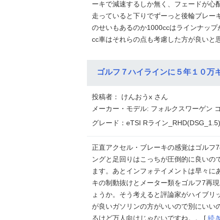
ーキで減速するしか無く、フェードが心
走っていると下りでずーっと後輪ブレー
のせいもあるのか1000ccはラインナッ
cc車はそれらの点も考慮した方が良いと思
ゴルフ７ハイラインに５年１０万
投稿者： けんおうx さん
メーカー・モデル: フォルクスワーゲン ゴ
グレード：eTSI Rライン_RHD(DSG_1.5
正直アクセル・ブレーキの感覚はゴルフ
ングと足回りはこっちが圧倒的に良いの
ます。あとインフォテイメントは早々に
キの制動抜けとメーター類をゴルフ7再
ょうか。そう考えると評論家がハイブリッ
が良いガソリンの方がいいので別にいい
るけど万人向けじゃないですね。。 [
続