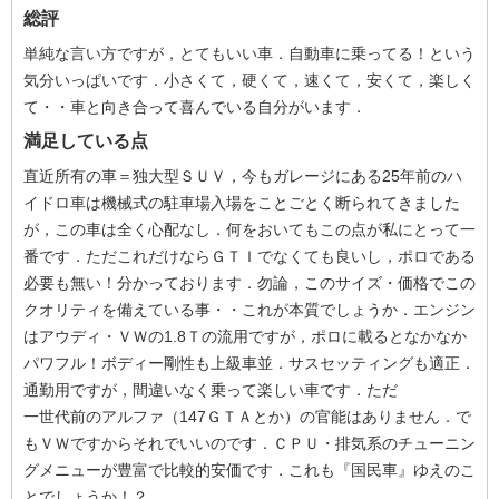
総評
単純な言い方ですが，とてもいい車．自動車に乗ってる！という
気分いっぱいです．小さくて，硬くて，速くて，安くて，楽しく
て・・車と向き合って喜んでいる自分がいます．
満足している点
直近所有の車＝独大型ＳＵＶ，今もガレージにある25年前のハ
イドロ車は機械式の駐車場入場をことごとく断られてきました
が，この車は全く心配なし．何をおいてもこの点が私にとって一
番です．ただこれだけならＧＴＩでなくても良いし，ポロである
必要も無い！分かっております．勿論，このサイズ・価格でこの
クオリティを備えている事・・これが本質でしょうか．エンジン
はアウディ・ＶＷの1.8Ｔの流用ですが，ポロに載るとなかなか
パワフル！ボディー剛性も上級車並．サスセッティングも適正．
通勤用ですが，間違いなく乗って楽しい車です．ただ
一世代前のアルファ（147ＧＴＡとか）の官能はありません．で
もＶＷですからそれでいいのです．ＣＰＵ・排気系のチューニン
グメニューが豊富で比較的安価です．これも『国民車』ゆえのこ
とでしょうか！？