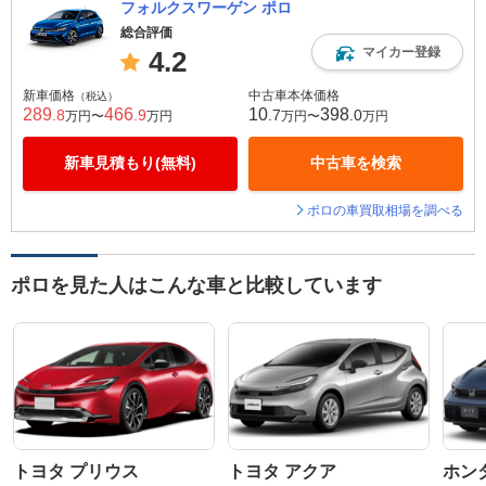
フォルクスワーゲン ポロ
総合評価
マイカー登録
4.2
新車価格
中古車本体価格
（税込）
289
466
10
398
.8
.9
.7
.0
万円〜
万円
万円〜
万円
新車見積もり(無料)
中古車を検索
ポロの車買取相場を調べる
ポロを見た人はこんな車と比較しています
トヨタ プリウス
トヨタ アクア
ホン