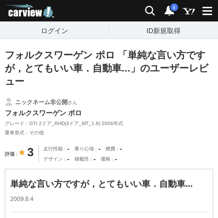
carview!
検索
通知
i
ログイン
ID新規取得
フォルクスワーゲン ポロ 「単純な言い方です
が，とてもいい車．自動車...」のユーザーレビ
ュー
ニックネーム非公開
さん
フォルクスワーゲン ポロ
グレード：GTI 2ドア_RHD(3ドア_MT_1.8) 2006年式
乗車形式：その他
-
-
-
3
走行性能
乗り心地
燃費
評価
-
-
-
デザイン
積載性
価格
単純な言い方ですが，とてもいい車．自動車...
2009.8.4