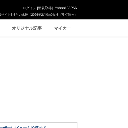
ログイン
[
新規取得
]
Yahoo! JAPAN
サイト5社との比較（2026年2月株式会社プラグ調べ）
オリジナル記事
マイカー