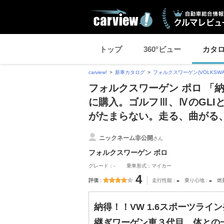
トップ
360°ビュー
カタ
carview!
新車カタログ
フォルクスワーゲン(VOLKSWA
フォルクスワーゲン ポロ 「納
に購入。ゴルフⅢ、ⅣのGLI
がたまらない。走る、曲がる
ニックネーム非公開
さん
フォルクスワーゲン ポロ
グレード：-
乗車形式：マイカー
4
-
-
評価
走行性能
乗り心地
燃
納得！！VW 1.6スポーツライ
継ぎワーゲン車３代目。体との