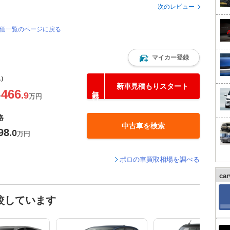
次のレビュー
評価一覧のページに戻る
マイカー登録
込）
新車見積もりスタート
466
.9
〜
万円
格
中古車を検索
98
.0
万円
ポロの車買取相場を調べる
ca
較しています