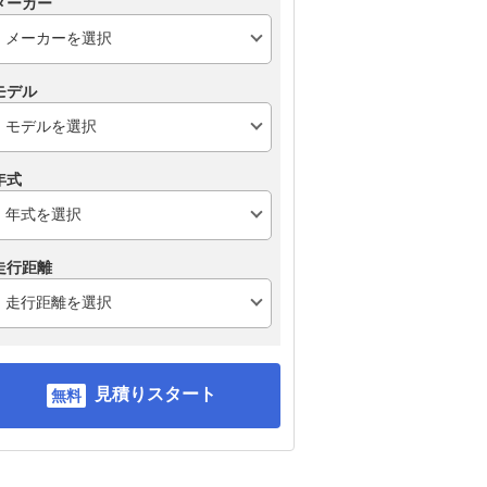
メーカー
モデル
年式
走行距離
見積りスタート