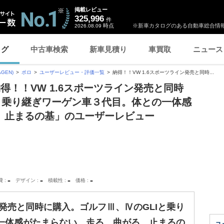
掲載レビュー
325,996
件
時点
※新車カタログのある自動車総合情報
2026.08.09
ログ
中古車検索
新車見積り
車買取
ニュース
GEN)
ポロ
ユーザーレビュー・評価一覧
納得！！VW 1.6スポーツライン発売と同時...
得！！VW 1.6スポーツライン発売と同時
と乗り継ぎワーゲン車３代目。体との一体感
、止まるの基」のユーザーレビュー
-
-
-
-
費
デザイン
積載性
価格
ン発売と同時に購入。ゴルフⅢ、ⅣのGLIと乗り
一体感がたまらない。走る、曲がる、止まるの