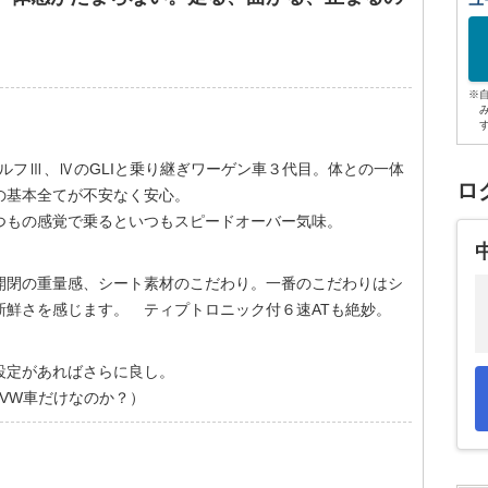
ユ
※
ゴルフⅢ、ⅣのGLIと乗り継ぎワーゲン車３代目。体との一体
ロ
の基本全てが不安なく安心。
つもの感覚で乗るといつもスピードオーバー気味。
開閉の重量感、シート素材のこだわり。一番のこだわりはシ
新鮮さを感じます。 ティプトロニック付６速ATも絶妙。
設定があればさらに良し。
VW車だけなのか？）