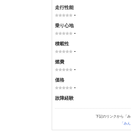
走行性能
-
乗り心地
-
積載性
-
燃費
-
価格
-
故障経験
下記のリンクから「み
「みん