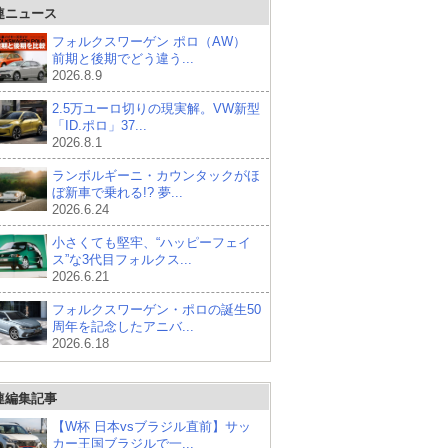
連ニュース
フォルクスワーゲン ポロ（AW）
前期と後期でどう違う...
2026.8.9
2.5万ユーロ切りの現実解。VW新型
「ID.ポロ」37...
2026.8.1
ランボルギーニ・カウンタックがほ
ぼ新車で乗れる!? 夢...
2026.6.24
小さくても堅牢、“ハッピーフェイ
ス”な3代目フォルクス...
2026.6.21
フォルクスワーゲン・ポロの誕生50
周年を記念したアニバ...
2026.6.18
連編集記事
【W杯 日本vsブラジル直前】サッ
カー王国ブラジルで一...