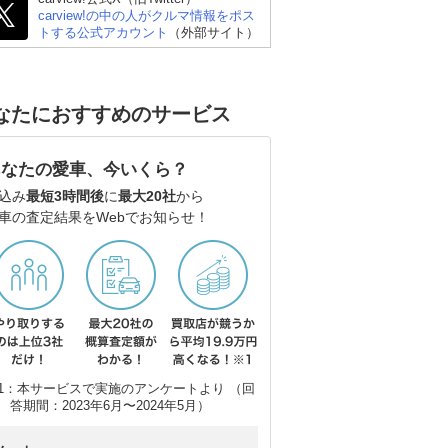
carview!の中の人がクルマ情報をポス
トする公式アカウント
（外部サイト）
スズキ アルト
スズキ スイフト
ス
なたにおすすめのサービス
あなたの愛車、今いくら？
込み
最短3時間後
に
最大20社
から
車の査定結果をWebでお知らせ！
1：本サービスで実施のアンケートより （回
答期間：2023年6月〜2024年5月）