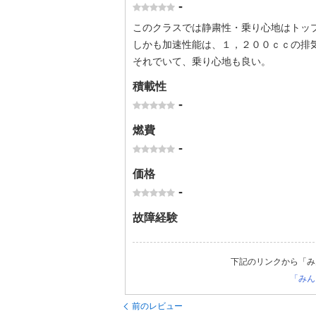
-
このクラスでは静粛性・乗り心地はトッ
しかも加速性能は、１，２００ｃｃの排
それでいて、乗り心地も良い。
積載性
-
燃費
-
価格
-
故障経験
下記のリンクから「み
「みん
前のレビュー