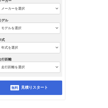
メーカー
モデル
年式
走行距離
見積りスタート