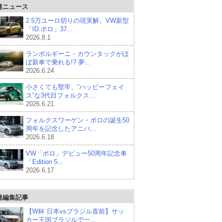
連ニュース
2.5万ユーロ切りの現実解。VW新型
「ID.ポロ」37...
2026.8.1
ランボルギーニ・カウンタックがほ
ぼ新車で乗れる!? 夢...
2026.6.24
小さくても堅牢、“ハッピーフェイ
ス”な3代目フォルクス...
2026.6.21
フォルクスワーゲン・ポロの誕生50
周年を記念したアニバ...
2026.6.18
VW「ポロ」デビュー50周年記念車
「Edition 5...
2026.6.17
連編集記事
【W杯 日本vsブラジル直前】サッ
カー王国ブラジルで一...