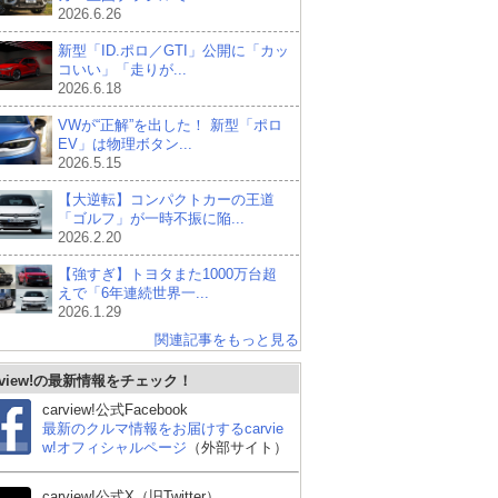
2026.6.26
新型「ID.ポロ／GTI」公開に「カッ
コいい」「走りが...
2026.6.18
VWが“正解”を出した！ 新型「ポロ
EV」は物理ボタン...
2026.5.15
【大逆転】コンパクトカーの王道
「ゴルフ」が一時不振に陥...
2026.2.20
【強すぎ】トヨタまた1000万台超
えで「6年連続世界一...
2026.1.29
関連記事をもっと見る
rview!の最新情報をチェック！
carview!公式Facebook
最新のクルマ情報をお届けするcarvie
w!オフィシャルページ
（外部サイト）
carview!公式X（旧Twitter）