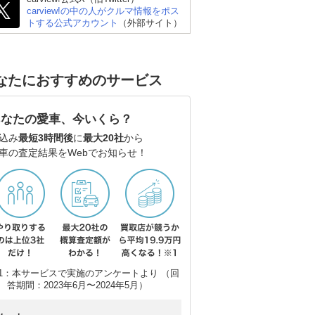
carview!の中の人がクルマ情報をポス
トする公式アカウント
（外部サイト）
スズキ アルト
スズキ スイフト
ト
なたにおすすめのサービス
あなたの愛車、今いくら？
込み
最短3時間後
に
最大20社
から
車の査定結果をWebでお知らせ！
1：本サービスで実施のアンケートより （回
答期間：2023年6月〜2024年5月）