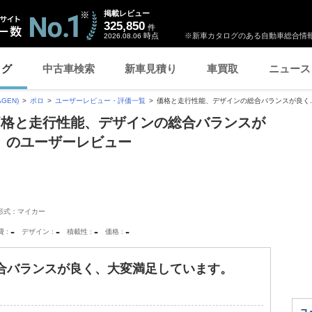
掲載レビュー
325,850
件
時点
※新車カタログのある自動車総合情報
2026.08.06
ログ
中古車検索
新車見積り
車買取
ニュース
GEN)
ポロ
ユーザーレビュー・評価一覧
価格と走行性能、デザインの総合バランスが良く..
価格と走行性能、デザインの総合バランスが
」のユーザーレビュー
形式：マイカー
-
-
-
-
費
デザイン
積載性
価格
合バランスが良く、大変満足しています。