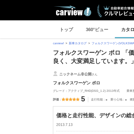
トップ
360°ビュー
カタ
carview!
新車カタログ
フォルクスワーゲン(VOLKSWA
フォルクスワーゲン ポロ 「
良く、大変満足しています。
ニックネーム非公開
さん
フォルクスワーゲン ポロ
グレード：アクティブ_RHD(DSG_1.2) 2013年式
乗車
5
-
-
評価
走行性能
乗り心地
燃
価格と走行性能、デザインの総
2013.7.13