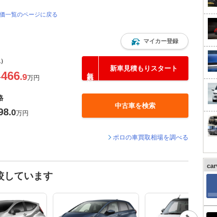
評価一覧のページに戻る
マイカー登録
込）
新車見積もりスタート
466
.9
〜
万円
格
中古車を検索
98
.0
万円
ポロの車買取相場を調べる
ca
較しています
Nex