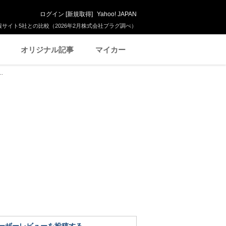
ログイン
[
新規取得
]
Yahoo! JAPAN
サイト5社との比較（2026年2月株式会社プラグ調べ）
オリジナル記事
マイカー
.