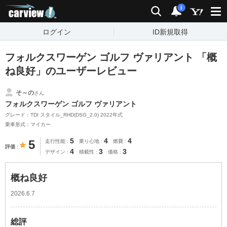
carview!
検索
通知
i
ログイン
ID新規取得
フォルクスワーゲン ゴルフ ヴァリアント 「概
ね良好」のユーザーレビュー
そ～の
さん
フォルクスワーゲン ゴルフ ヴァリアント
グレード：TDI スタイル_RHD(DSG_2.0) 2022年式
乗車形式：マイカー
5
4
4
5
走行性能
乗り心地
燃費
評価
4
3
3
デザイン
積載性
価格
概ね良好
2026.6.7
総評