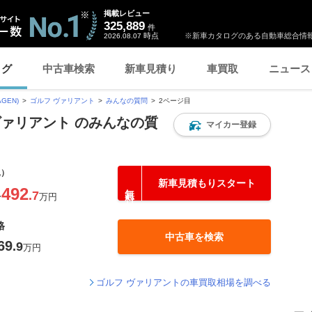
掲載レビュー
325,889
件
時点
※新車カタログのある自動車総合情報
2026.08.07
ログ
中古車検索
新車見積り
車買取
ニュース
GEN)
ゴルフ ヴァリアント
みんなの質問
2ページ目
ヴァリアント のみんなの質
マイカー登録
込）
新車見積もりスタート
492
.7
〜
万円
格
中古車を検索
69
.9
万円
ゴルフ ヴァリアントの車買取相場を調べる