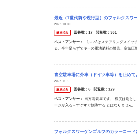
派なモータースポーツの世界にいける位シビアな
最近（1世代前や現行型）のフォルクスワーゲンは故障
2025.10.30
回答数：
17
閲覧数：
361
解決済み
ベストアンサー：
ゴルフ8はステアリングスイッチ交換のみ。 現行ティグアンはかなり怪しい。色々な警告灯が点灯す
る、半年足らずでキーの電池消耗の警告、空気圧警
しい。
青空駐車場に外車（ドイツ車等）を止めておくと、
2025.11.3
回答数：
6
閲覧数：
129
解決済み
ベストアンサー：
当方電装屋です。 程度は別としてダメージは入ります。 ただ、それは国産車でも同じですけどね。 ダメ
ージが入る＝すぐすぐ故障する とはなりません。
フォルクスワーゲンゴルフのカラーコードについてです。 フォルクスワーゲン ゴルフヴァ