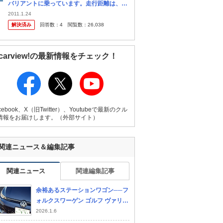
バリアントに乗っています。走行距離は、週
末乗りで現在15000ｋｍです。３月に３年目
2011.1.24
の車検の為、ディラーに見積もりを取った
解決済み
回答数：
4
閲覧数：
26,038
所、バッテリー交換費用が組み込...
carview!の最新情報をチェック！
cebook、X（旧Twitter）、Youtubeで最新のクル
情報をお届けします。（外部サイト）
関連ニュース＆編集記事
関連ニュース
関連編集記事
余裕あるステーションワゴン──フ
ォルクスワーゲン ゴルフ ヴァリア
ント TDI R-Line試乗記
2026.1.6