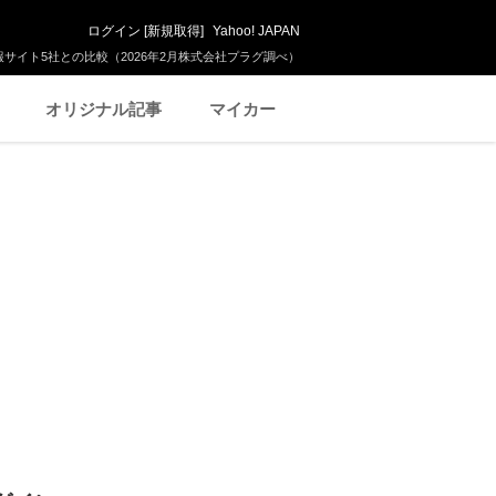
ログイン
[
新規取得
]
Yahoo! JAPAN
サイト5社との比較（2026年2月株式会社プラグ調べ）
オリジナル記事
マイカー