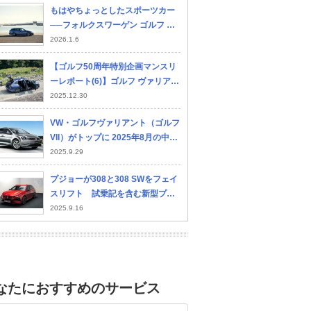
もはやちょっとしたスポーツカー
──フォルクスワーゲン ゴルフ ヴ
ァリアント TDI R-Line試乗記
2026.1.6
【ゴルフ50周年特別企画マンスリ
ーレポート(6)】ゴルフ ヴァリアン
トTDI Rライン編「燃費と走り積載
2025.12.30
力を兼ね備えた万能選手」
VW・ゴルフヴァリアント（ゴルフ
VII）がトップに 2025年8月の中古
車値下りランキング
2025.9.29
プジョーが308と308 SWをフェイ
スリフト 試乗記を含む新型プジ
ョー308＆308 SWの全ての情報を
2025.9.16
お届け！
なたにおすすめのサービス