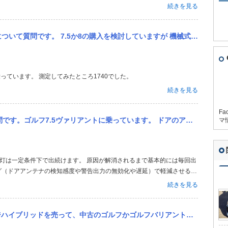
続きを見る
していますが 機械式駐車場のため幅の制限があります 1850mmまでなので全幅はOKなのですが パレットの底面...
乗っています。 測定してみたところ1740でした。
続きを見る
Fa
ます。 ドアのアンテナの故障によりキーレスの不具合と言う警告が出るのですが、修理までの間この警告灯、音はずっと...
マ
ィング（ドアアンテナの検知感度や警告出力の無効化や遅延）で軽減させる事
合と出来ない場合がありますし、何よりコストがかかるのでお勧め出来ま
続きを見る
バリアントを購入するのはアリだと思いますか？ ※ハリアーは新車購入、残クレではありません メリットデメリットを...