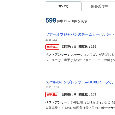
すべて
回答受付中
599
件中11～20件を表示
ツアーオブジャパンのチームカー(サポートカー)はなぜレヴォーグ(ステーションワゴン)
2025.11.1
回答数：
8
閲覧数：
169
解決済み
ベストアンサー：
ステーションワゴンが選ばれる主な理由 ① 車高が低い＝走行中の整備・ホイール交換がしやすい 自転車
レースでは、選手が走行中にサポートカーの横ま
とがあります。 SUVのように車高が高いと、整
備士が安全に作業できる。 この「低い車高」は最も大
スバルのインプレッサ（e-BOXER）って、どういう位置づけの車なんですか？ 私は
2025.10.31
回答数：
6
閲覧数：
153
解決済み
ベストアンサー：
外車は壊れなければ痒いところに手が届く車が多い。 壊れたら部品代は基本日本車の1.5倍～3倍です。
大衆車乗ってるのに修理費は最上位のスポーツカ
いる。 ボディのヘニャヘニャはサスペンション