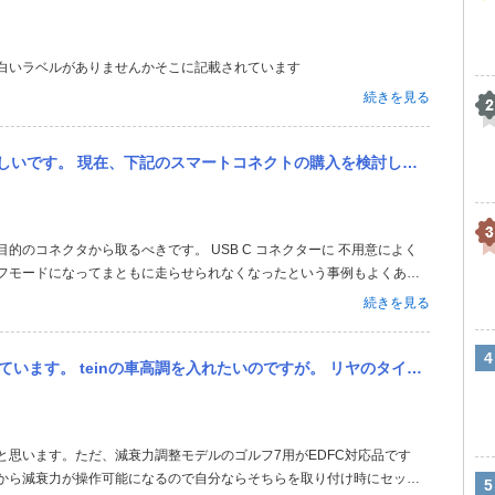
白いラベルがありませんかそこに記載されています
続きを見る
購入を検討しています。購入した後は、フォルクスワーゲンのゴルフ8に、typeCで接続して使用しようと思っています。
ーフモードになってまともに走らせられなくなったという事例もよくあり
ソケットからUSB 電源を取るべきでしょう USB - Cは5V 以上の電圧
続きを見る
ですが。 リヤのタイヤハウス内の構造が分からず、悩んでいます。 内張を剥がせば、車内から減衰調整ダイヤルが調整...
りから減衰力が操作可能になるので自分ならそちらを取り付け時にセット