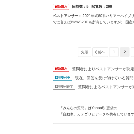
回答数：
5
閲覧数：
299
解決済み
ベストアンサー：
2021年式80系ハリアーハイブリッドのGと2019年式ゴルフ7.5tsiハイラインを所有しています。 （つい
でに言えばBMW320Dも所有していますが） 
壊れにくいのは事実ですが、かと言って輸入車（ド
は所有して6年程経ちますが、今のところ何の不具合
1
2
質問者によりベストアンサーが決
解決済み
現在、回答を受け付けている質問
回答受付中
質問者によるベストアンサーが
回答受付終了
「みんなの質問」はYahoo!知恵袋の
「自動車」カテゴリとデータを共有していま