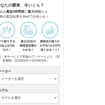
あなたの愛車、今いくら？
込み
最短3時間後
に
最大20社
から
車の査定結果をWebでお知らせ！
ーリ
メルセデス・ベンツ Cク
BMW 3シリーズ ツーリ
アウ
ラス ステーションワゴ
ング
(ワ
1：本サービスで実施のアンケートより （回
ン
答期間：2023年6月〜2024年5月）
メーカー
モデル