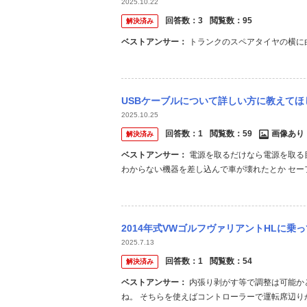
2025.10.22
回答数：
3
閲覧数：
95
解決済み
ベストアンサー：
トランクのスペアタイヤの横に
USBケーブルについて詳しい方に教えてほしいです。 現在、下記のスマートコネクトの
2025.10.25
回答数：
1
閲覧数：
59
画像あり
解決済み
ベストアンサー：
電源を取るだけなら電源を取る目的のコネクタから取るべきです。 USB C コネクターに 不用意によく
わからない機器を差し込んで車が壊れたとか セ
ますよ。 どれがどういう目的かわからないならシガー
をかけられるため 両方 USB - C のケーブルで...
2014年式VWゴルフヴァリアントHLに乗っています。 teinの車高調を入れたいの
2025.7.13
回答数：
1
閲覧数：
54
解決済み
ベストアンサー：
内張り剥がす等で調整は可能かと思います。ただ、減衰力調整モデルのゴルフ7用がEDFC対応品です
ね。 そちらを使えばコントローラーで運転席辺