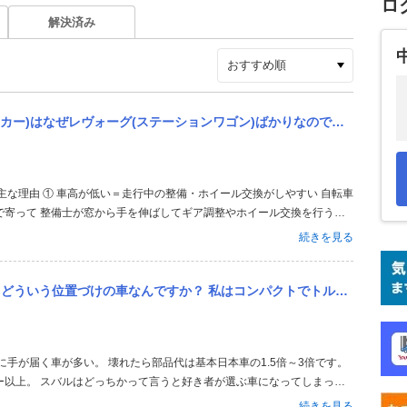
ロ
解決済み
ばかりなのでしょうか？ 単にスバルがスポンサーだからという理由であれば、観客の立場から見てもレヴォーグだけでな...
で寄って 整備士が窓から手を伸ばしてギア調整やホイール交換を行うこ
備士が選手に手を届かせづらく危険。 ステーションワゴンは低重心で、整
続きを見る
きな理由です。 ② ...
コンパクトでトルク感のある、剛性が堅い車が欲しいのですが、 VWゴルフヴァリアントを試乗後、 排気量が大きく、...
ー以上。 スバルはどっちかって言うと好き者が選ぶ車になってしまって
の味付けがマイルドなんでしょう。ボディの剛性がマジで感じれるなら立
続きを見る