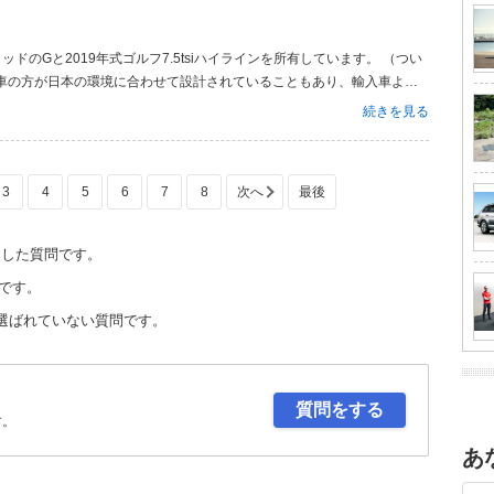
国産車の方が日本の環境に合わせて設計されていることもあり、輸入車より
イツ車）が直ぐに壊れると言うのは昔の話かもしれません。 ゴルフ7.5
続きを見る
も出てお...
3
4
5
6
7
8
定した質問です。
です。
選ばれていない質問です。
質問をする
す。
あ