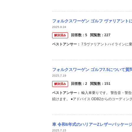
で付けるかと思います。
フォルクスワーゲン ゴルフ ヴァリアントについて質問です。 7.5か8の購入を検討
2025.9.24
回答数：
5
閲覧数：
227
解決済み
ベストアンサー：
7.5ヴァリアントハイラインに
フォルクスワーゲン ゴルフ7.5について質問です。ゴルフ7.5ヴァリアントに乗ってい
2025.7.19
回答数：
2
閲覧数：
151
解決済み
ベストアンサー：
輸入車乗りです。 警告音・警告灯は一定条件下で出続けます。 原因が解消されるまで基本的には毎回出
続けます。 ●アドバイス ODB2からのコーデ
が可能かも知れませんがECUによってできる場
せん。 修理待ちが無難です。
車 令和6年式のハリアーZレザーパッケージハイブリッドを売って、中古のゴルフかゴルフ
2025.7.15