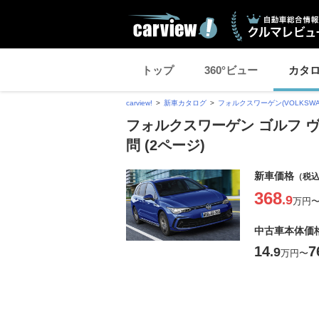
トップ
360°ビュー
カタ
carview!
新車カタログ
フォルクスワーゲン(VOLKSWA
フォルクスワーゲン ゴルフ 
問 (2ページ)
新車価格
（税
368
.9
万円
中古車本体価
14
7
.9
万円
〜