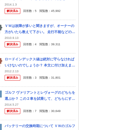
すか？ それぞれの特徴や良いところ悪いとこ
2014.1.3
ろを含めお答えいただけると嬉しいです
解決済み
回答数：
5
閲覧数：
45,992
ＶＷは故障が多いと聞きますが、オーナーの
方がいたら教えて下さい。 走行不能などの重
い故障ですか？ それとも電装品の故障の事で
2010.9.13
すか？ アメ車と比べてどちらの故障率のほう
解決済み
回答数：
4
閲覧数：
39,311
がひどいのですか？
ロードインデックス値は絶対に守らなければ
いけないのでしょうか？ 本文に付け加えます
と 一般的な205/55R16のインデックスは91
2012.2.13
と89がありますが 標準で91のインデックス
解決済み
回答数：
3
閲覧数：
31,801
が履かれている車両に 8
ゴルフ ヴァリアントとレヴォーグのどちらを
選ぶか？ この２車を試乗して、どちらにする
か迷っていますが、皆さんのご意見を下さ
2014.5.27
い。 当方の選択基準は、①高速安定性／静寂
解決済み
回答数：
7
閲覧数：
30,649
性／ハンドリングが良いこと、②...
バッテリーの交換時期について ＶＷのゴルフ