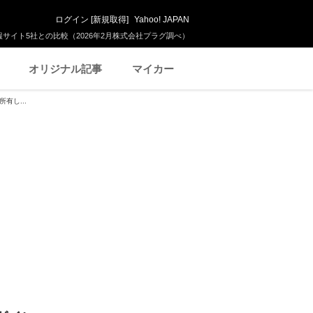
ログイン
[
新規取得
]
Yahoo! JAPAN
サイト5社との比較（2026年2月株式会社プラグ調べ）
オリジナル記事
マイカー
有し...