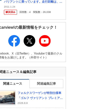
バリアントに乗っています。走行距離は、週
末乗りで現在15000ｋｍです。３月に３年目
2011.1.24
の車検の為、ディラーに見積もりを取った
解決済み
回答数：
4
閲覧数：
26,038
所、バッテリー交換費用が組み込...
carview!の最新情報をチェック！
cebook、X（旧Twitter）、Youtubeで最新のクル
情報をお届けします。（外部サイト）
関連ニュース＆編集記事
関連ニュース
関連編集記事
フォルクスワーゲンが特別仕様車
「ゴルフ ヴァリアント プレミアム
サウンドエディション」を発売
2026.8.8