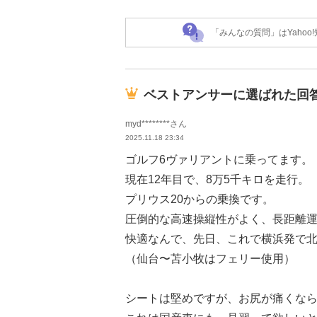
「みんなの質問」はYaho
ベストアンサーに選ばれた回
myd********さん
2025.11.18 23:34
ゴルフ6ヴァリアントに乗ってます。
現在12年目で、8万5千キロを走行。
プリウス20からの乗換です。
圧倒的な高速操縦性がよく、長距離
快適なんで、先日、これで横浜発で北
（仙台〜苫小牧はフェリー使用）
シートは堅めですが、お尻が痛くな