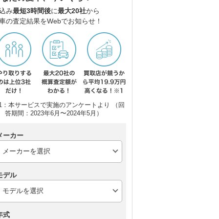
込み
最短3時間後
に
最大20社
から
車の査定結果をWebでお知らせ！
1：本サービスで実施のアンケートより （回
答期間：2023年6月〜2024年5月）
メーカー
モデル
年式