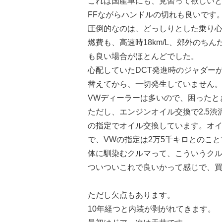
これは国産車にも、見習って欲しい
FFながらハンドルの切れも良いです
圧倒的なのは、どっしりとした乗り
燃費も、高速時18km/L、郊外のちん
も良い場合がほとんどでした。
心配していたDCT発進時のジャダー
替えてから、一切発生していません
VWディーラーは多いので、困ったと
ただし、エンジンオイル交換で2.5渋
の指定でオイル交換しています。オイル
で、VWの指定は2万5千キロとのこ
体に馴染むクルマって、こういうク
ついついこれで良いかって感じで、
ただし欠点もあります。
10年経つと内装が剥がれてきます。