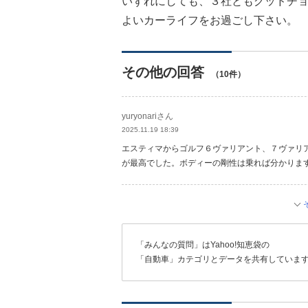
いずれにしても、３社ともグッドチ
よいカーライフをお過ごし下さい。
その他の回答
（10件）
yuryonariさん
2025.11.19 18:39
エスティマからゴルフ６ヴァリアント、７ヴァリ
が最高でした。ボディーの剛性は乗れば分かりま
「みんなの質問」はYahoo!知恵袋の
「自動車」カテゴリとデータを共有していま