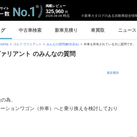
掲載レビュー
325,960
件
時点
※新車カタログのある自動車総合情報
2026.08.08
ログ
中古車検索
新車見積り
車買取
ニュース
GEN)
ゴルフ ヴァリアント
みんなの質問(解決済み)
外車を所有されている方に質問です。 所
ヴァリアント のみんなの質問
違反報告
。
検の為、
テーションワゴン（外車）へと乗り換えを検討しており