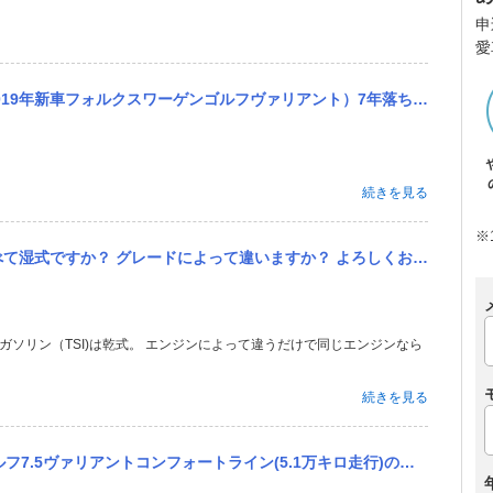
申
愛
アント）7年落ち（6万キロ走行・使用1ヶ月前に車検済）を知人から購入後、使用2回目で助手席の窓（パワーウィンドウ...
続きを見る
※
式ですか？ グレードによって違いますか？ よろしくお願い申し上げます。
式。ガソリン（TSI)は乾式。 エンジンによって違うだけで同じエンジンなら
続きを見る
ン(5.1万キロ走行)の購入を検討しています。いくつかみなさんの意見を聞きたいです。 ①コンフォートラインの1...