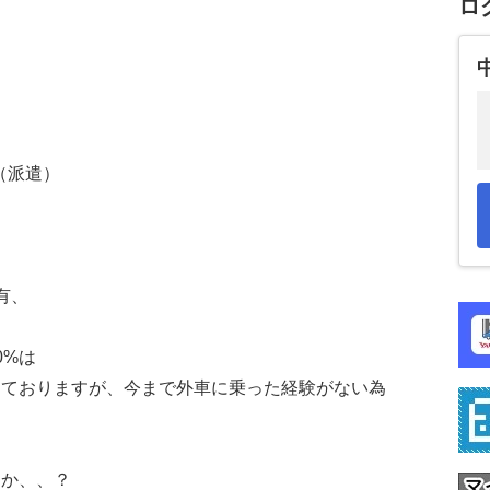
ロ
）
（派遣）
有、
0%は
っておりますが、今まで外車に乗った経験がない為
。
うか、、？