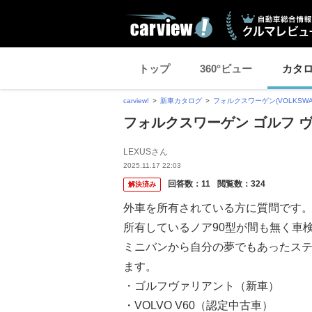
トップ
360°ビュー
カタ
carview!
新車カタログ
フォルクスワーゲン(VOLKSWA
フォルクスワーゲン ゴルフ 
LEXUSさん
2025.11.17 22:03
回答数：
11
閲覧数：
324
解決済み
外車を所有されている方に質問です
所有しているノア90型が間も無く車
ミニバンから自分の夢でもあったス
ます。
・ゴルフヴァリアント（新車）
・VOLVO V60（認定中古車）