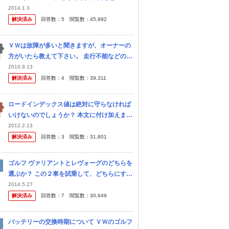
すか？ それぞれの特徴や良いところ悪いとこ
2014.1.3
ろを含めお答えいただけると嬉しいです
解決済み
回答数：
5
閲覧数：
45,992
ＶＷは故障が多いと聞きますが、オーナーの
方がいたら教えて下さい。 走行不能などの重
い故障ですか？ それとも電装品の故障の事で
2010.9.13
すか？ アメ車と比べてどちらの故障率のほう
解決済み
回答数：
4
閲覧数：
39,311
がひどいのですか？
ロードインデックス値は絶対に守らなければ
いけないのでしょうか？ 本文に付け加えます
と 一般的な205/55R16のインデックスは91
2012.2.13
と89がありますが 標準で91のインデックス
解決済み
回答数：
3
閲覧数：
31,801
が履かれている車両に 8
ゴルフ ヴァリアントとレヴォーグのどちらを
選ぶか？ この２車を試乗して、どちらにする
か迷っていますが、皆さんのご意見を下さ
2014.5.27
い。 当方の選択基準は、①高速安定性／静寂
解決済み
回答数：
7
閲覧数：
30,649
性／ハンドリングが良いこと、②...
バッテリーの交換時期について ＶＷのゴルフ