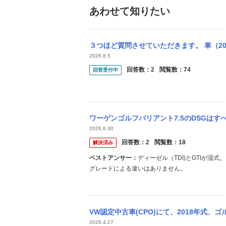
あわせて知りたい
３つほど質問させていただきます。 車（2019年新車フォルクスワーゲンゴルフヴァリ
2026.8.5
回答数：
2
閲覧数：
74
回答受付中
ワーゲンゴルフバリアント7.5のDSGはすべて湿
2026.6.30
回答数：
2
閲覧数：
18
解決済み
ベストアンサー：
ディーゼル（TDI)とGTIが湿
グレードによる違いはありません。
VW認定中古車(CPO)にて、2018年式、ゴルフ7.5ヴァリアントコンフォートライ
2026.4.27