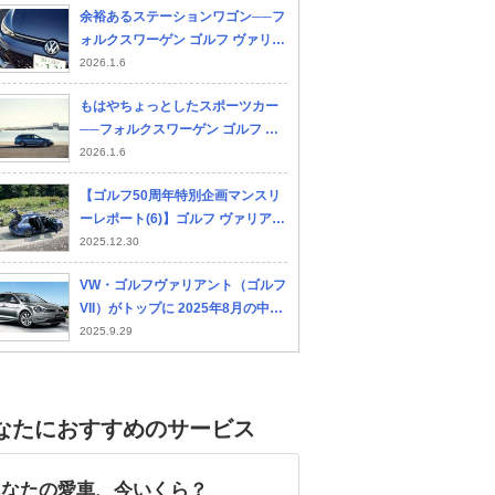
余裕あるステーションワゴン──フ
ォルクスワーゲン ゴルフ ヴァリア
ント TDI R-Line試乗記
2026.1.6
もはやちょっとしたスポーツカー
──フォルクスワーゲン ゴルフ ヴ
ァリアント TDI R-Line試乗記
2026.1.6
【ゴルフ50周年特別企画マンスリ
ーレポート(6)】ゴルフ ヴァリアン
トTDI Rライン編「燃費と走り積載
2025.12.30
力を兼ね備えた万能選手」
VW・ゴルフヴァリアント（ゴルフ
VII）がトップに 2025年8月の中古
車値下りランキング
2025.9.29
なたにおすすめのサービス
あなたの愛車、今いくら？